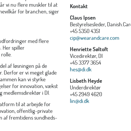
 vi nu flere muskler til at
Kontakt
mevilkår for branchen, siger
Claus Ipsen
Bestyrelsesleder, Danish.Car
+45 5350 4351
cip@wearandcare.com
udfordringer med flere
 Her spiller
Henriette
Søltoft
rolle.
Vicedirektør, DI
+45 3377 3654
del af løsningen på de
hes@di.dk
. Derfor er vi meget glade
Sammen kan vi styrke
Lisbeth Heyde
lser for innovation, vækst
Underdirektør
og medlemsdirektør i DI.
+45 2949 4620
lin@di.dk
tform til at arbejde for
vation, offentlig-private
en af fremtidens sundheds-