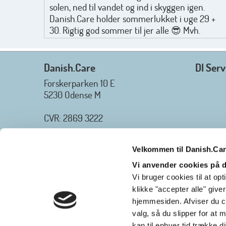
solen, ned til vandet og ind i skyggen igen.
Danish.Care holder sommerlukket i uge 29 +
30. Rigtig god sommer til jer alle 😎 Mvh.
Anders, Helle og Malthe
Danish.Care
DI Serv
Forskerparken 10 E
5230 Odense M
CVR: 2869 3222
_________________
Tlf.
+45 3254 2425
Velkommen til Danish.Ca
E-mail
: info@danish.care
Danish.Care - Branchen for hjælpemidler og
Vi anvender cookies på
velfærdsteknologi
Vi bruger cookies til at o
2026-07-02 08:20:06
klikke "accepter alle" give
view on linkedin
hjemmesiden. Afviser du co
Det er en stor glæde, at Danish.Care fra den 01.
valg, så du slipper for a
kan til enhver tid trække di