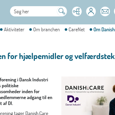
Aktiviteter
Om branchen
CareNet
Om Danish
en for hjælpemidler og velfærdst
forening i Dansk Industri
 politiske
rksomheder inden for
medlemmerne adgang til en
 af DI.
rening tager Danish.Care