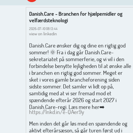
Danish.Care - Branchen for hjælpemidler og
velfærdsteknologi
2026-07-10 08:13:44
view on linkedin
Danish.Care ønsker dig og dine en rigtig god
sommer! 🌞 Fra i dag går Danish.Care-
sekretariatet på sommerferie, og vi vil i den
forbindelse benytte lejligheden til at ønske alle
i branchen en rigtig god sommer. Meget er
sket i vores gamle brancheforening siden
sidste sommer. Det samler vi lidt op på,
samtidig med at vi ser fremad mod et
spændende efterår 2026 og start 2027 i
Danish.Care-regi. Læs mere her➡️
https://lnkd.in/e-QAer9y
Men inden det går løs med en spændende og
aktivt efterårsæson, så går turen først ud i