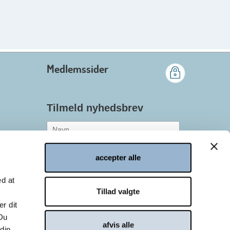
Medlemssider
Tilmeld nyhedsbrev
accepter alle
Medlem af Danish.Care
Ikke medlem af Danish.Care*
ed at
*Afkrydsning af et af disse
Tillad valgte
felter er nødvendig
r dit
 Du
afvis alle
 din