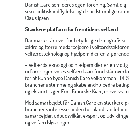
Danish.Care som deres egen forening. Samtidig får
sikre politisk indflydelse og de bedst mulige ram
Claus Ipsen.
Stærkere platform for fremtidens velfærd
Danmark står over for betydelige demografiske 
ældre og færre medarbejdere i velfærdssektoren.
velfærdsteknologi og hjælpemidler en afgørende 
- Velfærdsteknologi og hjælpemidler er en vigtig 
udfordringer, vores velfærdssamfund står overfor
for at kunne byde Danish.Care velkommen i DI. 
branchens stemme og skabe endnu bedre betinge
og eksport, siger Emil Fannikke Kiær, erhvervs- 
Med samarbejdet får Danish.Care en stærkere pla
branchens interesser inden for blandt andet inno
samarbejder, udbudsvilkår, eksport og udvikling
og velfærdsløsninger.