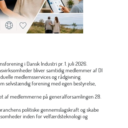
forening i Dansk Industri pr. 1. juli 2026.
msvirksomheder bliver samtidig medlemmer af DI
ividuelle medlemsservices og rådgivning.
om selvstændig forening med egen bestyrelse,
get af medlemmerne på generalforsamlingen 28.
branchens politiske gennemslagskraft og skabe
rksomheder inden for velfærdsteknologi og