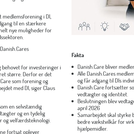
elt medlemsforening i DI,
gang til en stærkere
 helt nye muligheder for
dssektoren.
Danish.Cares
Fakta
Danish.Care bliver medlems
g behovet for investeringer i
Alle Danish.Cares medle
et større. Derfor er det
og får adgang til DIs ind
h.Care som forening og
Danish.Care fortsætter s
ejdet med DI, siger Claus
vedtægter og identitet.
Beslutningen blev vedta
 som en selvstændig
april 2026
tægter og en tydelig
Samarbejdet skal styrke 
 og velfærdsteknologi.
bedre vækstvilkår for vi
hjælpemidler.
ne fortsat oplever