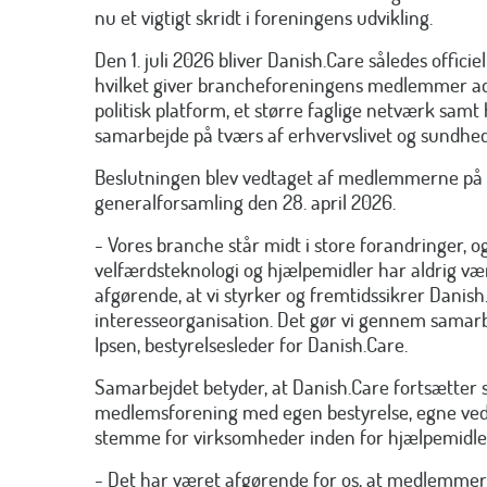
nu et vigtigt skridt i foreningens udvikling.
Den 1. juli 2026 bliver Danish.Care således offici
hvilket giver brancheforeningens medlemmer ad
politisk platform, et større faglige netværk samt
samarbejde på tværs af erhvervslivet og sundhe
Beslutningen blev vedtaget af medlemmerne på 
generalforsamling den 28. april 2026.
- Vores branche står midt i store forandringer, o
velfærdsteknologi og hjælpemidler har aldrig vær
afgørende, at vi styrker og fremtidssikrer Danis
interesseorganisation. Det gør vi gennem samarb
Ipsen, bestyrelsesleder for Danish.Care.
Samarbejdet betyder, at Danish.Care fortsætter
medlemsforening med egen bestyrelse, egne ved
stemme for virksomheder inden for hjælpemidler
- Det har været afgørende for os, at medlemmer