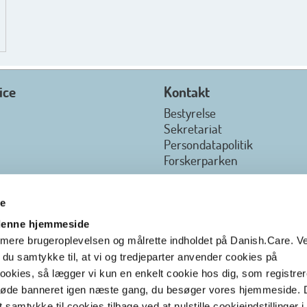
ice
Kontakt
Bestyrelse
Sekretariat
Persondatapolitik
Forskerparken
re
 denne hjemmeside
ptimere brugeroplevelsen og målrette indholdet på Danish.Care. V
r du samtykke til, at vi og tredjeparter anvender cookies på
okies, så lægger vi kun en enkelt cookie hos dig, som registrere
t møde banneret igen næste gang, du besøger vores hjemmeside.
t samtykke til cookies tilbage ved at nulstille cookieindstillinger i