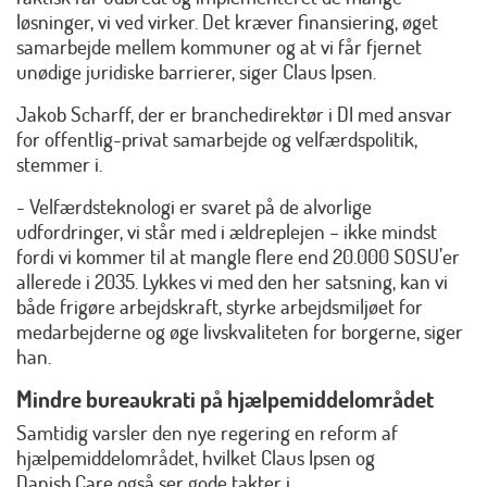
løsninger, vi ved virker. Det kræver finansiering, øget
samarbejde mellem kommuner og at vi får fjernet
unødige juridiske barrierer, siger Claus Ipsen.
Jakob Scharff, der er branchedirektør i DI med ansvar
for offentlig-privat samarbejde og velfærdspolitik,
stemmer i.
- Velfærdsteknologi er svaret på de alvorlige
udfordringer, vi står med i ældreplejen – ikke mindst
fordi vi kommer til at mangle flere end 20.000 SOSU’er
allerede i 2035. Lykkes vi med den her satsning, kan vi
både frigøre arbejdskraft, styrke arbejdsmiljøet for
medarbejderne og øge livskvaliteten for borgerne, siger
han.
Mindre bureaukrati på hjælpemiddelområdet
Samtidig varsler den nye regering en reform af
hjælpemiddelområdet, hvilket Claus Ipsen og
Danish.Care også ser gode takter i.