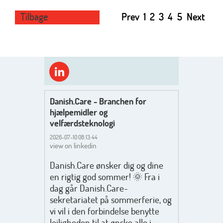
Tilbage
Prev
1
2
3
4
5
Next
Danish.Care - Branchen for
hjælpemidler og
velfærdsteknologi
2026-07-10 08:13:44
view on linkedin
Danish.Care ønsker dig og dine
en rigtig god sommer! 🌞 Fra i
dag går Danish.Care-
sekretariatet på sommerferie, og
vi vil i den forbindelse benytte
lejligheden til at ønske alle i