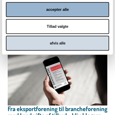
på ældreområdet
accepter alle
Velfærdsteknologi er blandt de tre nye prioriteter på
ældreområdet i regeringens finanslovforslag...
Tillad valgte
Læs mere
afvis alle
Fra eksportforening til brancheforening