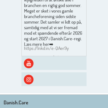
branchen en rigtig god sommer.
Meget er sket i vores gamle
brancheforening siden sidste
sommer. Det samler vi lidt op på,
samtidig med at vi ser fremad
mod et spændende efterår 2026
og start 2027 i Danish.Care-regi.
Læs mere her➡️
https://lnkd.in/e-QAer9y
Men inden det går løs med en
spændende og aktivt
efterårsæson, så går turen først
ud i solen, ned til vandet og ind i
skyggen igen. Danish.Care holder
sommerlukket i uge 29 + 30.
Rigtig god sommer til jer alle 😎
Mvh. Anders, Helle og Malthe
Danish.Care