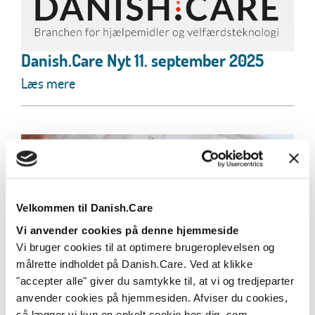
Danish.Care Nyt 11. september 2025
Læs mere
Velkommen til Danish.Care
Vi anvender cookies på denne hjemmeside
Vi bruger cookies til at optimere brugeroplevelsen og
målrette indholdet på Danish.Care. Ved at klikke
"accepter alle" giver du samtykke til, at vi og tredjeparter
Nyt løsningskatalog lanceres snart –
anvender cookies på hjemmesiden. Afviser du cookies,
med stærk opbakning fra branchen
så lægger vi kun en enkelt cookie hos dig, som