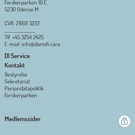
Forskerparken 10 E
5230 Odense M
CVR: 2869 3222
_________________
Tlf.
+45 3254 2425
Danish.Care - Branchen for
E-mail
: info@danish.care
hjælpemidler og
velfærdsteknologi
DI Service
2026-07-02 08:20:06
Kontakt
view on linkedin
Bestyrelse
Det er en stor glæde, at
Sekretariat
Danish.Care fra den 01. juli 2026
Persondatapolitik
officielt kan kalde sig for
Forskerparken
medlemsforening i DI - Dansk
Industri. Samarbejdet skal styrke
branchens politiske
Medlemssider
gennemslagskraft og skabe
bedre vilkår for virksomheder
inden for velfærdsteknologi og