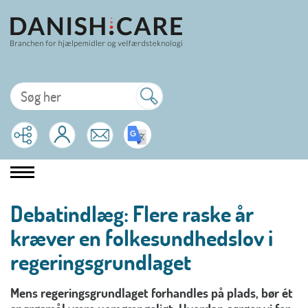
Debatindlæg: Flere raske år
kræver en folkesundhedslov i
regeringsgrundlaget
Mens regeringsgrundlaget forhandles på plads, bør ét