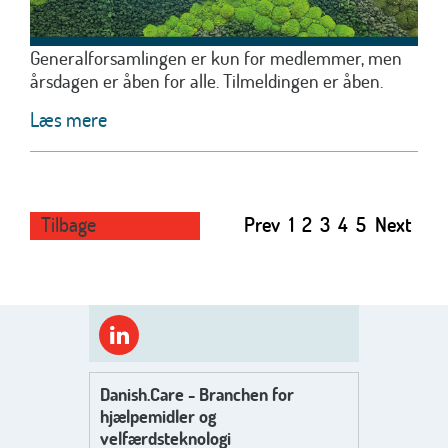
Generalforsamlingen er kun for medlemmer, men
årsdagen er åben for alle. Tilmeldingen er åben.
Læs mere
Tilbage
Prev
1
2
3
4
5
Next
Danish.Care - Branchen for
hjælpemidler og
velfærdsteknologi