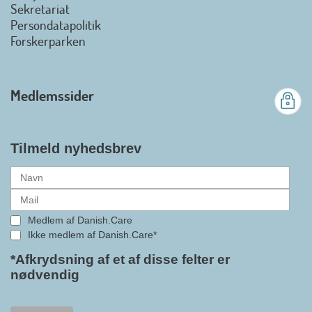
Det er en stor glæde, at
Sekretariat
Danish.Care fra den 01. juli 2026
Persondatapolitik
officielt kan kalde sig for
Forskerparken
medlemsforening i DI - Dansk
Industri. Samarbejdet skal styrke
branchens politiske
Medlemssider
gennemslagskraft og skabe
bedre vilkår for virksomheder
inden for velfærdsteknologi og
hjælpemidler samt give
Tilmeld nyhedsbrev
medlemmerne adgang til en
række nye individuelle
medlemsservices leveret af DI. At
alle formaliteterne nu er på plads
Medlem af Danish.Care
i samarbejdet mellem
Ikke medlem af Danish.Care*
Danish.Care og DI glæder
bestyrelsesleder i Danish.Care,
*Afkrydsning af et af disse felter er
nødvendig
Claus Ipsen. Han betragter
indlemmelsen i DI som en
fremtidssikring af Danish.Care,