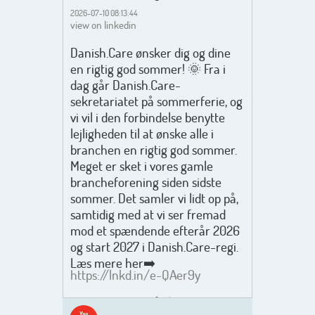
2026-07-10 08:13:44
view on linkedin
Danish.Care ønsker dig og dine
en rigtig god sommer! 🌞 Fra i
dag går Danish.Care-
sekretariatet på sommerferie, og
vi vil i den forbindelse benytte
lejligheden til at ønske alle i
branchen en rigtig god sommer.
Meget er sket i vores gamle
brancheforening siden sidste
sommer. Det samler vi lidt op på,
samtidig med at vi ser fremad
mod et spændende efterår 2026
og start 2027 i Danish.Care-regi.
Læs mere her➡️
https://lnkd.in/e-QAer9y
Men inden det går løs med en