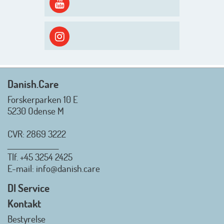
spændende og aktivt
efterårsæson, så går turen først
ud i solen, ned til vandet og ind i
skyggen igen. Danish.Care holder
sommerlukket i uge 29 + 30.
Rigtig god sommer til jer alle 😎
Mvh. Anders, Helle og Malthe
Danish.Care
Forskerparken 10 E
5230 Odense M
CVR: 2869 3222
_________________
Tlf.
+45 3254 2425
Danish.Care - Branchen for
E-mail
: info@danish.care
hjælpemidler og
velfærdsteknologi
DI Service
2026-07-02 08:20:06
Kontakt
view on linkedin
Bestyrelse