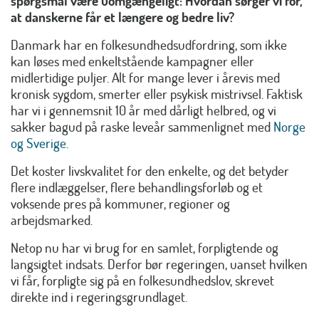
spørgsmål være uomgængeligt: Hvordan sørger vi for,
at danskerne får et længere og bedre liv?
Danmark har en folkesundhedsudfordring, som ikke
kan løses med enkeltstående kampagner eller
midlertidige puljer. Alt for mange lever i årevis med
kronisk sygdom, smerter eller psykisk mistrivsel. Faktisk
har vi i gennemsnit 10 år med dårligt helbred, og vi
sakker bagud på raske leveår sammenlignet med
Norge
og Sverige
.
Det koster livskvalitet for den enkelte, og det betyder
flere indlæggelser, flere behandlingsforløb og et
voksende pres på kommuner, regioner og
arbejdsmarked.
Netop nu har vi brug for en samlet, forpligtende og
langsigtet indsats. Derfor bør regeringen, uanset hvilken
vi får, forpligte sig på en folkesundhedslov, skrevet
direkte ind i regeringsgrundlaget.