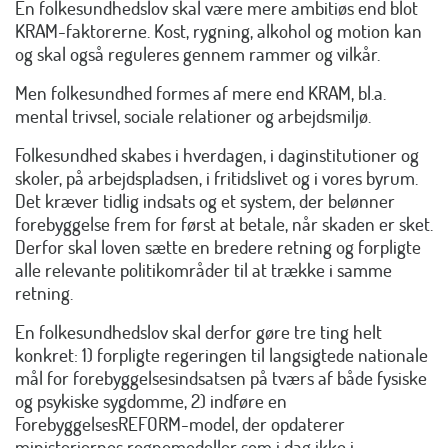
En folkesundhedslov skal være mere ambitiøs end blot
KRAM-faktorerne. Kost, rygning, alkohol og motion kan
og skal også reguleres gennem rammer og vilkår.
Men folkesundhed formes af mere end KRAM, bl.a.
mental trivsel, sociale relationer og arbejdsmiljø.
Folkesundhed skabes i hverdagen, i daginstitutioner og
skoler, på arbejdspladsen, i fritidslivet og i vores byrum.
Det kræver tidlig indsats og et system, der belønner
forebyggelse frem for først at betale, når skaden er sket.
Derfor skal loven sætte en bredere retning og forpligte
alle relevante politikområder til at trække i samme
retning.
En folkesundhedslov skal derfor gøre tre ting helt
konkret: 1) forpligte regeringen til langsigtede nationale
mål for forebyggelsesindsatsen på tværs af både fysiske
og psykiske sygdomme, 2) indføre en
ForebyggelsesREFORM-model, der opdaterer
ministeriernes regnemodeller som i dag ikke i