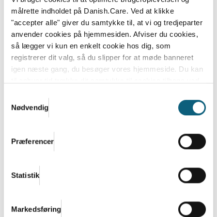
målrette indholdet på Danish.Care. Ved at klikke
"accepter alle" giver du samtykke til, at vi og tredjeparter
anvender cookies på hjemmesiden. Afviser du cookies,
så lægger vi kun en enkelt cookie hos dig, som
registrerer dit valg, så du slipper for at møde banneret
igen næste gang, du besøger vores hjemmeside. Du kan
til enhver tid trække dit samtykke til cookies tilbage ved
at nulstille cookieindstillinger i din browser.
Læs hele
Samtykkevalg
Danish.Cares privatlivs- og cookiepolitik
Nødvendig
Danish.Care og DI: Enormt potentiale i
regeringens satsning på
Præferencer
velfærdsteknologi og hjælpemidler
Den nye regering bestående af Socialdemokratiet,
Statistik
SF, Moderaterne og Radikale Venstre vil lancere en...
Læs mere
Markedsføring