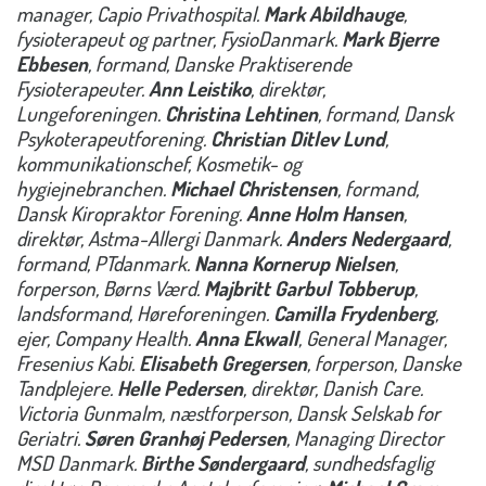
manager, Capio Privathospital.
Mark Abildhauge
,
fysioterapeut og partner, FysioDanmark.
Mark Bjerre
Ebbesen
, formand, Danske Praktiserende
Fysioterapeuter.
Ann Leistiko
, direktør,
Lungeforeningen.
Christina Lehtinen
, formand, Dansk
Psykoterapeutforening.
Christian Ditlev Lund
,
kommunikationschef, Kosmetik- og
hygiejnebranchen.
Michael Christensen
, formand,
Dansk Kiropraktor Forening.
Anne Holm Hansen
,
direktør, Astma-Allergi Danmark.
Anders Nedergaard
,
formand, PTdanmark.
Nanna Kornerup Nielsen
,
forperson, Børns Værd.
Majbritt Garbul Tobberup
,
landsformand, Høreforeningen.
Camilla Frydenberg
,
ejer, Company Health.
Anna Ekwall
, General Manager,
Fresenius Kabi.
Elisabeth Gregersen
, forperson, Danske
Tandplejere.
Helle Pedersen
, direktør, Danish Care.
Victoria Gunmalm, næstforperson, Dansk Selskab for
Geriatri.
Søren Granhøj Pedersen
, Managing Director
MSD Danmark.
Birthe Søndergaard
, sundhedsfaglig