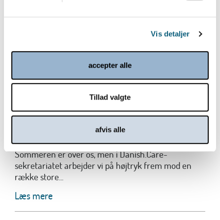
Vis detaljer
accepter alle
Tillad valgte
Bliv klar til et spændende efterår 2026
afvis alle
og start 2027 i Danish.Care
Sommeren er over os, men i Danish.Care-
sekretariatet arbejder vi på højtryk frem mod en
række store...
Læs mere