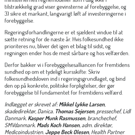
tilstrækkelig grad viser gevinsterne af forebyggelse, og
3) sikre et markant, langvarigt løft af investeringerne i
forebyggelse.
Regeringsforhandlingerne er et sjældent vindue til at
sætte retning for de næste år. Hvis folkesundhed ikke
prioriteres nu, bliver det igen et bilag til sidst, og
regningen ender hos de mest sårbare og hos velfærden.
Derfor bakker vi i Forebyggelsesalliancen for fremtidens
sundhed op om et tydeligt kursskifte: Skriv
folkesundhedsloven ind i regeringsgrundlaget, og bind
den op på konkrete, politiske forpligtelser, der gør
forebyggelse til fundamentet for fremtidens velfærd.
Indlægget er skrevet af:
Mikkel Lykke Larsen
,
skadedirektør, Danica.
Thomas Sejersen
, pressechef, Lidl
Danmark.
Kasper Munk Rasmussen
, branchechef,
SMVdanmark.
Mads Koch Hansen
, adm. direktør,
Medicoindustrien.
Jeppe Beck Olesen
, Health Partner