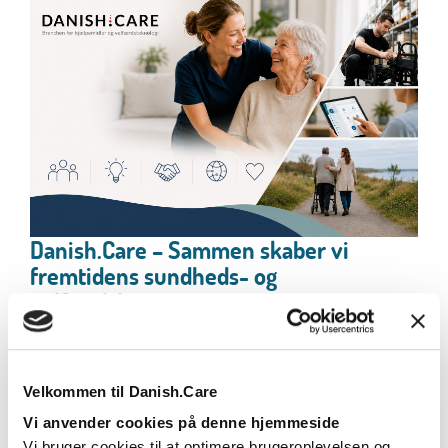
Danish.Care – Sammen skaber vi
fremtidens sundheds- og
velfærdsløsninger
Danish.Care er brancheforeningen for
virksomheder inden for hjælpemidler, sundheds-
og...
Velkommen til Danish.Care
Læs mere
Vi anvender cookies på denne hjemmeside
Vi bruger cookies til at optimere brugeroplevelsen og