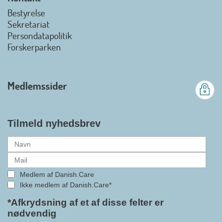
view on linkedin
Bestyrelse
Det er en stor glæde, at
Sekretariat
Danish.Care fra den 01. juli 2026
Persondatapolitik
officielt kan kalde sig for
Forskerparken
medlemsforening i DI - Dansk
Industri. Samarbejdet skal styrke
branchens politiske
Medlemssider
gennemslagskraft og skabe
bedre vilkår for virksomheder
inden for velfærdsteknologi og
hjælpemidler samt give
Tilmeld nyhedsbrev
medlemmerne adgang til en
række nye individuelle
medlemsservices leveret af DI. At
alle formaliteterne nu er på plads
Medlem af Danish.Care
i samarbejdet mellem
Ikke medlem af Danish.Care*
Danish.Care og DI glæder
bestyrelsesleder i Danish.Care,
*Afkrydsning af et af disse felter er
nødvendig
Claus Ipsen. Han betragter