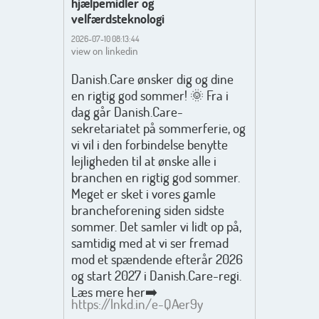
hjælpemidler og
velfærdsteknologi
2026-07-10 08:13:44
view on linkedin
Danish.Care ønsker dig og dine
en rigtig god sommer! 🌞 Fra i
dag går Danish.Care-
sekretariatet på sommerferie, og
vi vil i den forbindelse benytte
lejligheden til at ønske alle i
branchen en rigtig god sommer.
Meget er sket i vores gamle
brancheforening siden sidste
sommer. Det samler vi lidt op på,
samtidig med at vi ser fremad
mod et spændende efterår 2026
og start 2027 i Danish.Care-regi.
Læs mere her➡️
https://lnkd.in/e-QAer9y