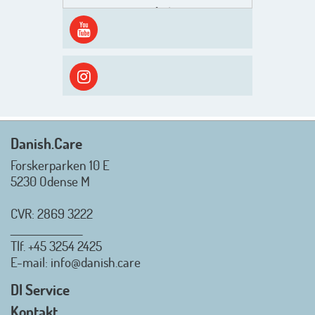
Men inden det går løs med en
spændende og aktivt
efterårsæson, så går turen først
ud i solen, ned til vandet og ind i
skyggen igen. Danish.Care holder
sommerlukket i uge 29 + 30.
Rigtig god sommer til jer alle 😎
Mvh. Anders, Helle og Malthe
Danish.Care
Forskerparken 10 E
5230 Odense M
CVR: 2869 3222
_________________
Tlf.
+45 3254 2425
Danish.Care - Branchen for
E-mail
: info@danish.care
hjælpemidler og
velfærdsteknologi
DI Service
2026-07-02 08:20:06
Kontakt