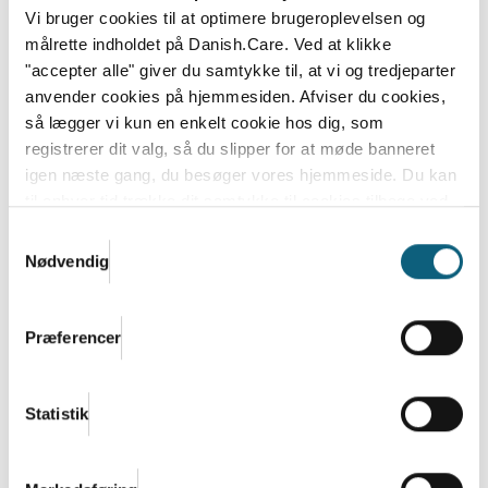
Vi bruger cookies til at optimere brugeroplevelsen og
målrette indholdet på Danish.Care. Ved at klikke
"accepter alle" giver du samtykke til, at vi og tredjeparter
anvender cookies på hjemmesiden. Afviser du cookies,
så lægger vi kun en enkelt cookie hos dig, som
registrerer dit valg, så du slipper for at møde banneret
igen næste gang, du besøger vores hjemmeside. Du kan
til enhver tid trække dit samtykke til cookies tilbage ved
at nulstille cookieindstillinger i din browser.
Læs hele
Samtykkevalg
Danish.Cares privatlivs- og cookiepolitik
Nødvendig
Danish.Care Nyt 18. december 2025
18.12.2025
Præferencer
Læs mere
Statistik