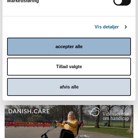
Markedsføring
Vis detaljer
accepter alle
Danish.Care Nyt 10. december 2025
Tillad valgte
10.12.2025
Læs mere
afvis alle