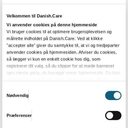
produktudvikling sker i tæt samarbejde med både de
handicappede selv og deres organisationer - samt med
de medarbejdere, som har handicapområdet som
Velkommen til Danish.Care
arbejdsfelt. Resultatet er, at design, funktionalitet,
Vi anvender cookies på denne hjemmeside
kvalitet og brugervenlighed er de vigtigste elementer i
Vi bruger cookies til at optimere brugeroplevelsen og
udviklingen af hjælpemidler, som produceres i Danmark.
målrette indholdet på Danish.Care. Ved at klikke
"accepter alle" giver du samtykke til, at vi og tredjeparter
Mange hjælpemidler bruges dagligt af mennesker, som
anvender cookies på hjemmesiden. Afviser du cookies,
hjælper den ældre eller handicappede med dagligdags
så lægger vi kun en enkelt cookie hos dig, som
gøremål. Det kan være frivillige, familiemedlemmer
registrerer dit valg, så du slipper for at møde banneret
eller ansatte professionelle hjælpere. Hensynet til
hjælperens arbejdsforhold tages derfor også med i
igen næste gang, du besøger vores hjemmeside. Du kan
produktudviklingen.
til enhver tid trække dit samtykke til cookies tilbage ved
at nulstille cookieindstillinger i din browser.
Læs hele
Samtykkevalg
Internationalt samarbejde
Danish.Cares privatlivs- og cookiepolitik
Nødvendig
Som et resultat af en voksende international interesse
for de danske produkters høje kvalitet og en
eksportandel på omkring 2/3 af den samlede
Præferencer
produktion er det internationale samarbejde styrket
betydelig de seneste år. Danish.Care samarbejder med