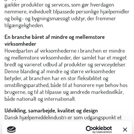
gælder produkter og services, som gør hverdagen
nemmere, individuelt tilpassede personlige hjælpemidler
og bolig- og bygningsmæssigt udstyr, der fremmer
tilgængeligheden.
En branche båret af mindre og mellemstore
virksomheder
Hovedparten af virksomhederne i branchen er mindre
og mellemstore virksomheder, der samlet har et meget
bredt og varieret udbud af produkter og serviceydelser.
Denne blanding af mindre og større virksomheder
betyder, at branchen har en stor fleksibilitet og
omstillingsparathed, både til at honorere nye behov hos
brugerne, og til at tilpasse sig ændrede markedsvilkår,
både nationalt og internationalt.
Udvikling, samarbejde, kvalitet og design
Dansk hjælpemiddelindustri er som udgangspunkt et
barn af Danmarks position som foregangsland inden for
handicapområdet. Danmark har en lang tradition for at