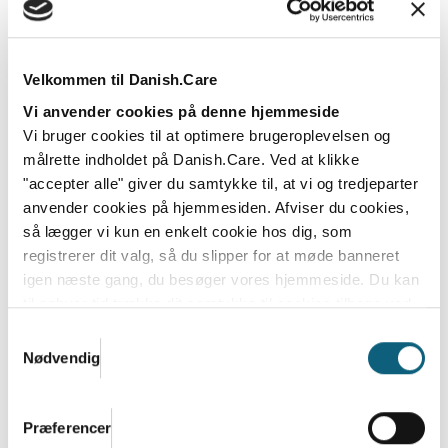
Byd velkommen til vores nye bestyrelses-
og vicebestyrelsesleder
21.05.2026
Velkommen til Danish.Care
Claus Ipsen fra Wear&Care Technologies og Maj-Britt
Vi anvender cookies på denne hjemmeside
Hega fra Axitare Denmark er valgt som...
Vi bruger cookies til at optimere brugeroplevelsen og
målrette indholdet på Danish.Care. Ved at klikke
Læs mere
"accepter alle" giver du samtykke til, at vi og tredjeparter
anvender cookies på hjemmesiden. Afviser du cookies,
så lægger vi kun en enkelt cookie hos dig, som
registrerer dit valg, så du slipper for at møde banneret
igen næste gang, du besøger vores hjemmeside. Du kan
til enhver tid trække dit samtykke til cookies tilbage ved
at nulstille cookieindstillinger i din browser.
Læs hele
Samtykkevalg
Danish.Cares privatlivs- og cookiepolitik
Nødvendig
Præferencer