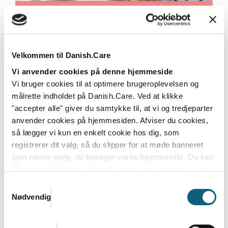
Velkommen til Danish.Care
Vi anvender cookies på denne hjemmeside
Danish.Care Nyt 28. april 2025
Vi bruger cookies til at optimere brugeroplevelsen og
målrette indholdet på Danish.Care. Ved at klikke
Læs mere
"accepter alle" giver du samtykke til, at vi og tredjeparter
anvender cookies på hjemmesiden. Afviser du cookies,
så lægger vi kun en enkelt cookie hos dig, som
registrerer dit valg, så du slipper for at møde banneret
igen næste gang, du besøger vores hjemmeside. Du kan
til enhver tid trække dit samtykke til cookies tilbage ved
at nulstille cookieindstillinger i din browser.
Læs hele
Samtykkevalg
Danish.Cares privatlivs- og cookiepolitik
Nødvendig