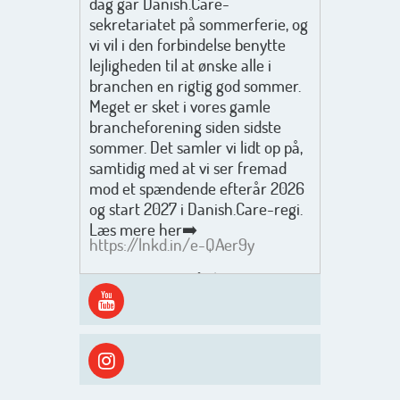
dag går Danish.Care-
sekretariatet på sommerferie, og
vi vil i den forbindelse benytte
lejligheden til at ønske alle i
branchen en rigtig god sommer.
Meget er sket i vores gamle
brancheforening siden sidste
sommer. Det samler vi lidt op på,
samtidig med at vi ser fremad
mod et spændende efterår 2026
og start 2027 i Danish.Care-regi.
Læs mere her➡️
https://lnkd.in/e-QAer9y
Men inden det går løs med en
spændende og aktivt
efterårsæson, så går turen først
ud i solen, ned til vandet og ind i
skyggen igen. Danish.Care holder
sommerlukket i uge 29 + 30.