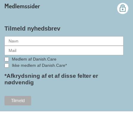
branchens politiske
Medlemssider
gennemslagskraft og skabe
bedre vilkår for virksomheder
inden for velfærdsteknologi og
hjælpemidler samt give
Tilmeld nyhedsbrev
medlemmerne adgang til en
række nye individuelle
medlemsservices leveret af DI. At
alle formaliteterne nu er på plads
Medlem af Danish.Care
i samarbejdet mellem
Ikke medlem af Danish.Care*
Danish.Care og DI glæder
bestyrelsesleder i Danish.Care,
*Afkrydsning af et af disse felter er
nødvendig
Claus Ipsen. Han betragter
indlemmelsen i DI som en
fremtidssikring af Danish.Care,
som både er med til at styrke
brancheforeningen i sig selv,
men også til at styrke
foreningens mange medlemmer.
"Vores branche står midt i store