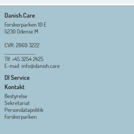
Rigtig god sommer til jer alle 😎
Mvh. Anders, Helle og Malthe
Danish.Care
Forskerparken 10 E
5230 Odense M
CVR: 2869 3222
_________________
Tlf.
+45 3254 2425
Danish.Care - Branchen for
E-mail
: info@danish.care
hjælpemidler og
velfærdsteknologi
DI Service
2026-07-02 08:20:06
Kontakt
view on linkedin
Bestyrelse
Det er en stor glæde, at
Sekretariat
Danish.Care fra den 01. juli 2026
Persondatapolitik
officielt kan kalde sig for
Forskerparken
medlemsforening i DI - Dansk
Industri. Samarbejdet skal styrke