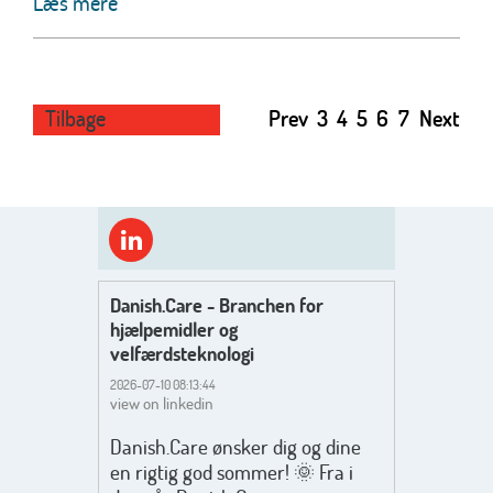
Læs mere
Tilbage
Prev
3
4
5
6
7
Next
Danish.Care - Branchen for
hjælpemidler og
velfærdsteknologi
2026-07-10 08:13:44
view on linkedin
Danish.Care ønsker dig og dine
en rigtig god sommer! 🌞 Fra i