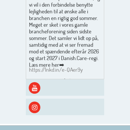
vi vil i den forbindelse benytte
lejligheden til at ønske alle i
branchen en rigtig god sommer.
Meget er sket i vores gamle
brancheforening siden sidste
sommer. Det samler vi lidt op på,
samtidig med at vi ser fremad
mod et spændende efterår 2026
og start 2027 i Danish.Care-regi.
Læs mere her➡️
https://lnkd.in/e-QAer9y
Men inden det går løs med en
spændende og aktivt
efterårsæson, så går turen først
ud i solen, ned til vandet og ind i
skyggen igen. Danish.Care holder
sommerlukket i uge 29 + 30.
Rigtig god sommer til jer alle 😎
Mvh. Anders, Helle og Malthe