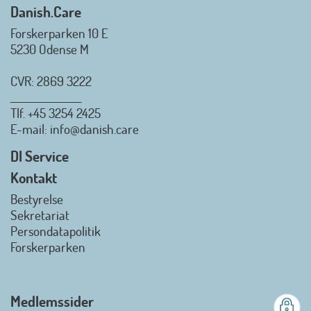
Danish.Care
Forskerparken 10 E
5230 Odense M
CVR: 2869 3222
_________________
Tlf.
+45 3254 2425
Danish.Care - Branchen for
E-mail
: info@danish.care
hjælpemidler og
velfærdsteknologi
DI Service
2026-07-02 08:20:06
Kontakt
view on linkedin
Bestyrelse
Det er en stor glæde, at
Sekretariat
Danish.Care fra den 01. juli 2026
Persondatapolitik
officielt kan kalde sig for
Forskerparken
medlemsforening i DI - Dansk
Industri. Samarbejdet skal styrke
branchens politiske
Medlemssider
gennemslagskraft og skabe