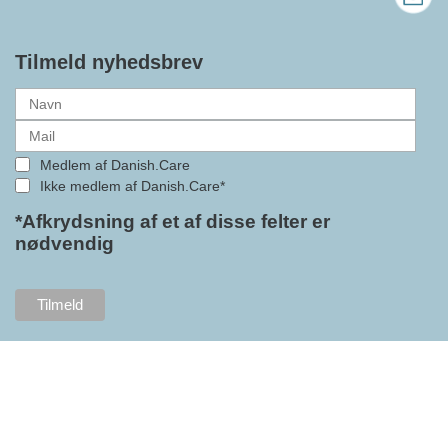
bedre vilkår for virksomheder
inden for velfærdsteknologi og
hjælpemidler samt give
Tilmeld nyhedsbrev
medlemmerne adgang til en
række nye individuelle
medlemsservices leveret af DI. At
alle formaliteterne nu er på plads
Medlem af Danish.Care
i samarbejdet mellem
Ikke medlem af Danish.Care*
Danish.Care og DI glæder
bestyrelsesleder i Danish.Care,
*Afkrydsning af et af disse felter er
nødvendig
Claus Ipsen. Han betragter
indlemmelsen i DI som en
fremtidssikring af Danish.Care,
som både er med til at styrke
brancheforeningen i sig selv,
men også til at styrke
foreningens mange medlemmer.
"Vores branche står midt i store
forandringer, og behovet for