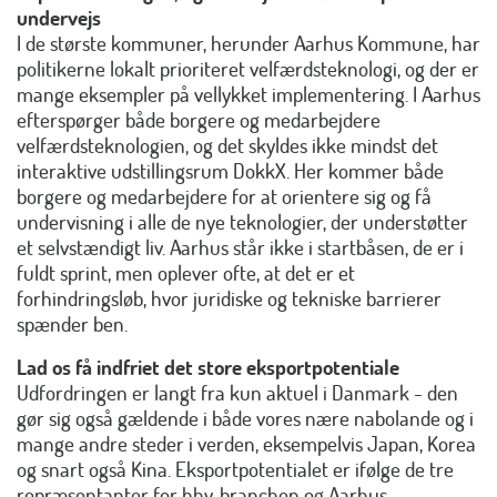
undervejs
I de største kommuner, herunder Aarhus Kommune, har
politikerne lokalt prioriteret velfærdsteknologi, og der er
mange eksempler på vellykket implementering. I Aarhus
efterspørger både borgere og medarbejdere
velfærdsteknologien, og det skyldes ikke mindst det
interaktive udstillingsrum DokkX. Her kommer både
borgere og medarbejdere for at orientere sig og få
undervisning i alle de nye teknologier, der understøtter
et selvstændigt liv. Aarhus står ikke i startbåsen, de er i
fuldt sprint, men oplever ofte, at det er et
forhindringsløb, hvor juridiske og tekniske barrierer
spænder ben.
Lad os få indfriet det store eksportpotentiale
Udfordringen er langt fra kun aktuel i Danmark - den
gør sig også gældende i både vores nære nabolande og i
mange andre steder i verden, eksempelvis Japan, Korea
og snart også Kina. Eksportpotentialet er ifølge de tre
repræsentanter for hhv. branchen og Aarhus