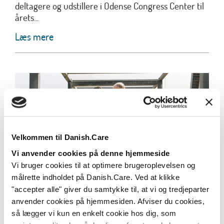
deltagere og udstillere i Odense Congress Center til
årets...
Læs mere
Velkommen til Danish.Care
Vi anvender cookies på denne hjemmeside
Vi bruger cookies til at optimere brugeroplevelsen og
målrette indholdet på Danish.Care. Ved at klikke
Ny undersøgelse: Udbredelse og brug af
"accepter alle" giver du samtykke til, at vi og tredjeparter
velfærdsteknologi er vigtigt i de danske
anvender cookies på hjemmesiden. Afviser du cookies,
kommuner – men vi har ikke tid
så lægger vi kun en enkelt cookie hos dig, som