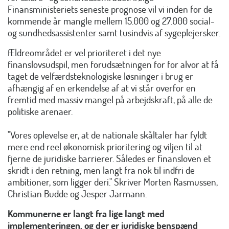
Finansministeriets seneste prognose vil vi inden for de
kommende år mangle mellem 15.000 og 27.000 social-
og sundhedsassistenter samt tusindvis af sygeplejersker.
Ældreområdet er vel prioriteret i det nye
finanslovsudspil, men forudsætningen for for alvor at få
taget de velfærdsteknologiske løsninger i brug er
afhængig af en erkendelse af at vi står overfor en
fremtid med massiv mangel på arbejdskraft, på alle de
politiske arenaer.
"Vores oplevelse er, at de nationale skåltaler har fyldt
mere end reel økonomisk prioritering og viljen til at
fjerne de juridiske barrierer. Således er finansloven et
skridt i den retning, men langt fra nok til indfri de
ambitioner, som ligger deri." Skriver Morten Rasmussen,
Christian Budde og Jesper Jarmann.
Kommunerne er langt fra lige langt med
implementeringen, og der er juridiske benspænd