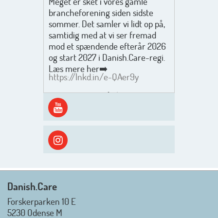
Meget er sket i vores gamle
brancheforening siden sidste
sommer. Det samler vi lidt op på,
samtidig med at vi ser fremad
mod et spændende efterår 2026
og start 2027 i Danish.Care-regi.
Læs mere her➡️
https://lnkd.in/e-QAer9y
Men inden det går løs med en
spændende og aktivt
efterårsæson, så går turen først
ud i solen, ned til vandet og ind i
skyggen igen. Danish.Care holder
sommerlukket i uge 29 + 30.
Rigtig god sommer til jer alle 😎
Mvh. Anders, Helle og Malthe
Danish.Care
Forskerparken 10 E
5230 Odense M