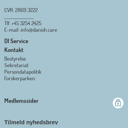
CVR: 2869 3222
_________________
Tlf.
+45 3254 2425
Danish.Care - Branchen for
E-mail
: info@danish.care
hjælpemidler og
velfærdsteknologi
DI Service
2026-07-02 08:20:06
Kontakt
view on linkedin
Bestyrelse
Det er en stor glæde, at
Sekretariat
Danish.Care fra den 01. juli 2026
Persondatapolitik
officielt kan kalde sig for
Forskerparken
medlemsforening i DI - Dansk
Industri. Samarbejdet skal styrke
branchens politiske
Medlemssider
gennemslagskraft og skabe
bedre vilkår for virksomheder
inden for velfærdsteknologi og
hjælpemidler samt give
Tilmeld nyhedsbrev