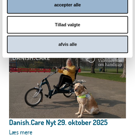
Adgangen til det rette hjælpemiddel eller
accepter alle
behandlingsredskab bør være enkel, retfærdig og
uden...
Tillad valgte
Læs mere
afvis alle
Danish.Care Nyt 29. oktober 2025
Læs mere