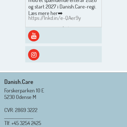
og start 2027 i Danish.Care-regi.
Læs mere her➡️
https://lnkd.in/e-QAer9y
Men inden det går løs med en
spændende og aktivt
efterårsæson, så går turen først
ud i solen, ned til vandet og ind i
skyggen igen. Danish.Care holder
sommerlukket i uge 29 + 30.
Rigtig god sommer til jer alle 😎
Mvh. Anders, Helle og Malthe
Danish.Care
Forskerparken 10 E
5230 Odense M
CVR: 2869 3222
_________________
Tlf.
+45 3254 2425
Danish.Care - Branchen for