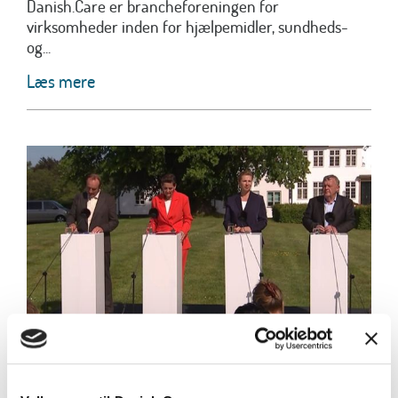
Danish.Care er brancheforeningen for
virksomheder inden for hjælpemidler, sundheds-
og...
Læs mere
Danish.Care og DI: Enormt potentiale i
regeringens satsning på
velfærdsteknologi og hjælpemidler