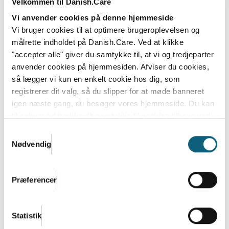
Velkommen til Danish.Care
Den nye regering bestående af Socialdemokratiet,
Vi anvender cookies på denne hjemmeside
SF, Moderaterne og Radikale Venstre vil lancere en...
Vi bruger cookies til at optimere brugeroplevelsen og
Læs mere
målrette indholdet på Danish.Care. Ved at klikke
"accepter alle" giver du samtykke til, at vi og tredjeparter
anvender cookies på hjemmesiden. Afviser du cookies,
så lægger vi kun en enkelt cookie hos dig, som
registrerer dit valg, så du slipper for at møde banneret
igen næste gang, du besøger vores hjemmeside. Du kan
til enhver tid trække dit samtykke til cookies tilbage ved
at nulstille cookieindstillinger i din browser.
Læs hele
Samtykkevalg
Danish.Cares privatlivs- og cookiepolitik
Nødvendig
Præferencer
Bliv klar til et spændende efterår 2026
og start 2027 i Danish.Care
Statistik
Sommeren er over os, men i Danish.Care-