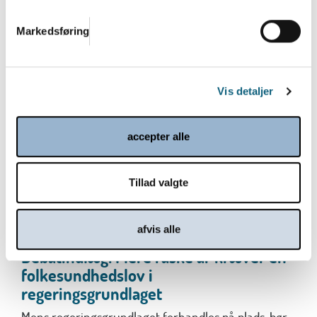
sekretariatet arbejder vi på højtryk frem mod en
række store...
Markedsføring
Læs mere
Vis detaljer
accepter alle
Tillad valgte
afvis alle
Debatindlæg: Flere raske år kræver en
folkesundhedslov i
regeringsgrundlaget
Mens regeringsgrundlaget forhandles på plads, bør