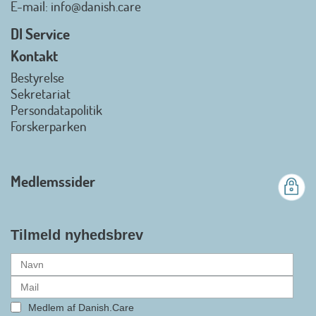
E-mail
: info@danish.care
hjælpemidler og
velfærdsteknologi
DI Service
2026-07-02 08:20:06
Kontakt
view on linkedin
Bestyrelse
Det er en stor glæde, at
Sekretariat
Danish.Care fra den 01. juli 2026
Persondatapolitik
officielt kan kalde sig for
Forskerparken
medlemsforening i DI - Dansk
Industri. Samarbejdet skal styrke
branchens politiske
Medlemssider
gennemslagskraft og skabe
bedre vilkår for virksomheder
inden for velfærdsteknologi og
hjælpemidler samt give
Tilmeld nyhedsbrev
medlemmerne adgang til en
række nye individuelle
medlemsservices leveret af DI. At
alle formaliteterne nu er på plads
Medlem af Danish.Care
i samarbejdet mellem