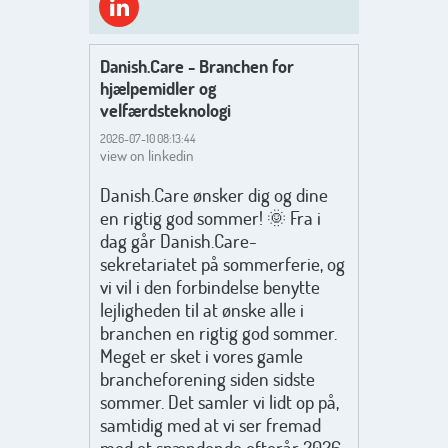
Danish.Care - Branchen for
hjælpemidler og
velfærdsteknologi
2026-07-10 08:13:44
view on linkedin
Danish.Care ønsker dig og dine
en rigtig god sommer! 🌞 Fra i
dag går Danish.Care-
sekretariatet på sommerferie, og
vi vil i den forbindelse benytte
lejligheden til at ønske alle i
branchen en rigtig god sommer.
Meget er sket i vores gamle
brancheforening siden sidste
sommer. Det samler vi lidt op på,
samtidig med at vi ser fremad
mod et spændende efterår 2026