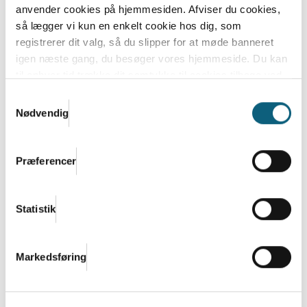
anvender cookies på hjemmesiden. Afviser du cookies,
så lægger vi kun en enkelt cookie hos dig, som
registrerer dit valg, så du slipper for at møde banneret
igen næste gang, du besøger vores hjemmeside. Du kan
til enhver tid trække dit samtykke til cookies tilbage ved
at nulstille cookieindstillinger i din browser.
Læs hele
Samtykkevalg
Danish.Care og DI: Enormt potentiale i
Danish.Cares privatlivs- og cookiepolitik
Nødvendig
regeringens satsning på
velfærdsteknologi og hjælpemidler
Den nye regering bestående af Socialdemokratiet,
Præferencer
SF, Moderaterne og Radikale Venstre vil lancere en...
Læs mere
Statistik
Markedsføring