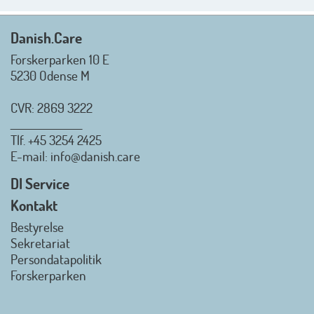
Rigtig god sommer til jer alle 😎
Mvh. Anders, Helle og Malthe
Danish.Care
Forskerparken 10 E
5230 Odense M
CVR: 2869 3222
_________________
Tlf.
+45 3254 2425
Danish.Care - Branchen for
E-mail
: info@danish.care
hjælpemidler og
velfærdsteknologi
DI Service
2026-07-02 08:20:06
Kontakt
view on linkedin
Bestyrelse
Det er en stor glæde, at
Sekretariat
Danish.Care fra den 01. juli 2026
Persondatapolitik
officielt kan kalde sig for
Forskerparken
medlemsforening i DI - Dansk
Industri. Samarbejdet skal styrke