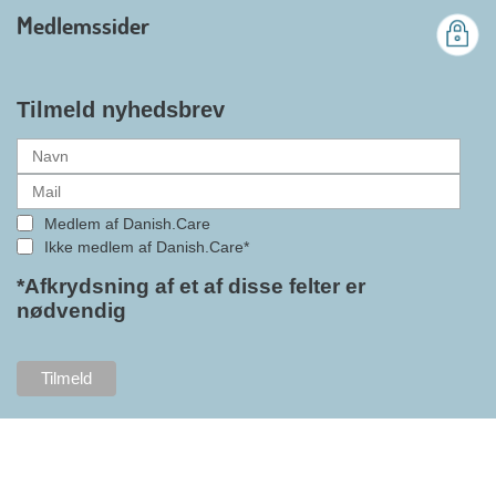
branchens politiske
Medlemssider
gennemslagskraft og skabe
bedre vilkår for virksomheder
inden for velfærdsteknologi og
hjælpemidler samt give
Tilmeld nyhedsbrev
medlemmerne adgang til en
række nye individuelle
medlemsservices leveret af DI. At
alle formaliteterne nu er på plads
Medlem af Danish.Care
i samarbejdet mellem
Ikke medlem af Danish.Care*
Danish.Care og DI glæder
bestyrelsesleder i Danish.Care,
*Afkrydsning af et af disse felter er
nødvendig
Claus Ipsen. Han betragter
indlemmelsen i DI som en
fremtidssikring af Danish.Care,
som både er med til at styrke
brancheforeningen i sig selv,
men også til at styrke
foreningens mange medlemmer.
"Vores branche står midt i store