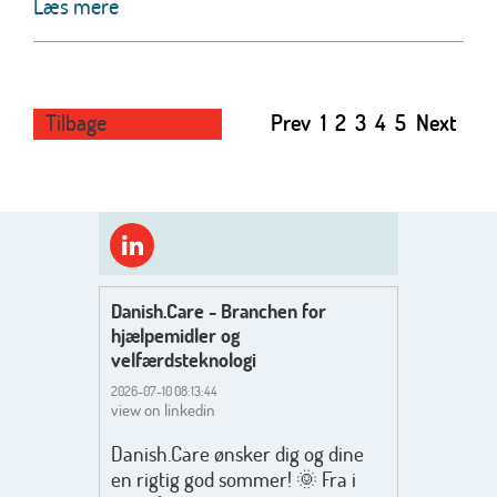
Læs mere
Tilbage
Prev
1
2
3
4
5
Next
Danish.Care - Branchen for
hjælpemidler og
velfærdsteknologi
2026-07-10 08:13:44
view on linkedin
Danish.Care ønsker dig og dine
en rigtig god sommer! 🌞 Fra i