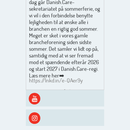
dag går Danish.Care-
sekretariatet på sommerferie, og
vi vil i den forbindelse benytte
lejligheden til at ønske alle i
branchen en rigtig god sommer.
Meget er sket i vores gamle
brancheforening siden sidste
sommer. Det samler vi lidt op på,
samtidig med at vi ser fremad
mod et spændende efterår 2026
og start 2027 i Danish.Care-regi.
Læs mere her➡️
https://lnkd.in/e-QAer9y
Men inden det går løs med en
spændende og aktivt
efterårsæson, så går turen først
ud i solen, ned til vandet og ind i
skyggen igen. Danish.Care holder
sommerlukket i uge 29 + 30.