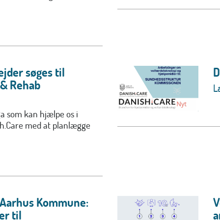
jder søges til
D
 & Rehab
L
ga som kan hjælpe os i
ish.Care med at planlægge
g Aarhus Kommune:
V
r til
a