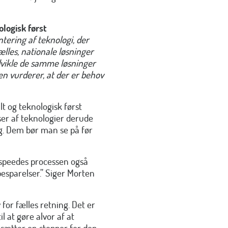
ologisk først
tering af teknologi, der
fælles, nationale løsninger
udvikle de samme løsninger
 vurderer, at der er behov
alt og teknologisk først
ser af teknologier derude
ug. Dem bør man se på før
t speedes processen også
esparelser.” Siger Morten
or fælles retning. Det er
 at gøre alvor af at
 sætter en stopper for den