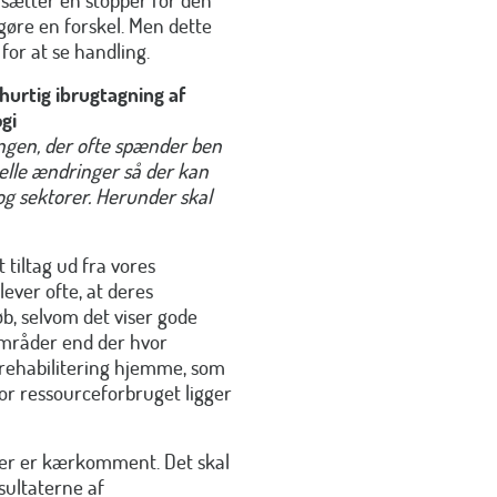
gøre en forskel. Men dette
 for at se handling.
hurtig ibrugtagning af
gi
ngen, der ofte spænder ben
relle ændringer så der kan
og sektorer. Herunder skal
tiltag ud fra vores
ever ofte, at deres
øb, selvom det viser gode
 områder end der hvor
 rehabilitering hjemme, som
or ressourceforbruget ligger
iver er kærkomment. Det skal
esultaterne af