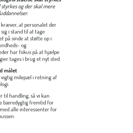
 styrkes og der skal mere
duddannelser.
kræver, at personalet der
sig i stand til at tage
 på sinde at støtte op i
sundheds- og
der har fokus på at hjælpe
er tages i brug et nyt sted.
od målet
gtig milepæl i retning af
logi.
 til handling, så vi kan
 bæredygtig fremtid for
 med alle interessenter for
mussen.