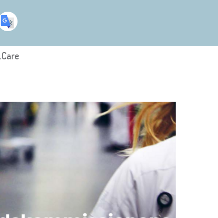
.Care