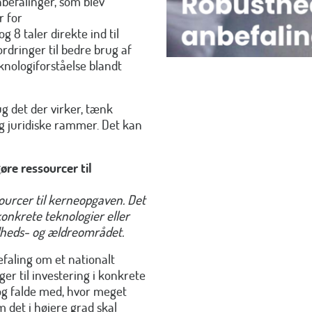
befalinger, som blev
r for
 8 taler direkte ind til
dringer til bedre brug af
knologiforståelse blandt
g det der virker, tænk
og juridiske rammer. Det kan
gøre ressourcer til
sourcer til kerneopgaven. Det
onkrete teknologier eller
ndheds- og ældreområdet.
aling om et nationalt
r til investering i konkrete
 og falde med, hvor meget
 det i højere grad skal