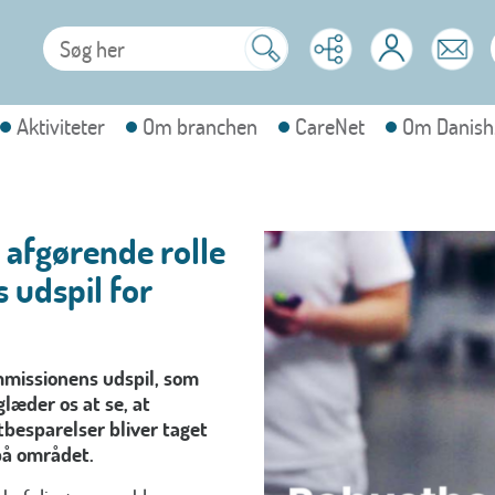
Aktiviteter
Om branchen
CareNet
Om Danish
 afgørende rolle
udspil for
mmissionens udspil, som
læder os at se, at
tbesparelser bliver taget
 på området.