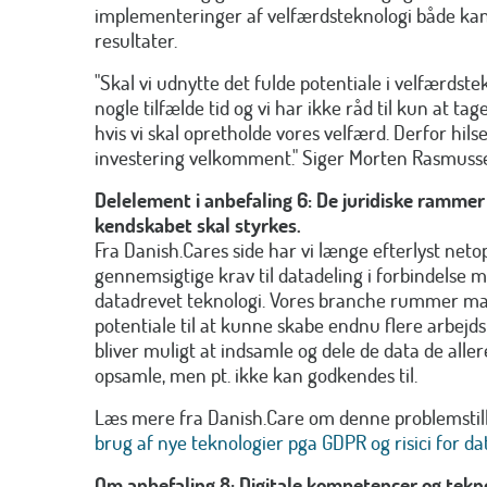
implementeringer af velfærdsteknologi både kan
resultater.
"Skal vi udnytte det fulde potentiale i velfærdste
nogle tilfælde tid og vi har ikke råd til kun at tag
hvis vi skal opretholde vores velfærd. Derfor hilse
investering velkomment." Siger Morten Rasmuss
Delelement i anbefaling 6: De juridiske rammer 
kendskabet skal styrkes.
Fra Danish.Cares side har vi længe efterlyst ne
gennemsigtige krav til datadeling i forbindelse 
datadrevet teknologi. Vores branche rummer ma
potentiale til at kunne skabe endnu flere arbejds
bliver muligt at indsamle og dele de data de aller
opsamle, men pt. ikke kan godkendes til.
Læs mere fra Danish.Care om denne problemstil
brug af nye teknologier pga GDPR og risici for dat
Om anbefaling 8: Digitale kompetencer og tekno