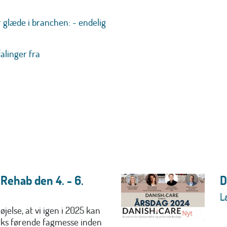
glæde i branchen: - endelig
alinger fra
& Rehab den 4. - 6.
D
L
jelse, at vi igen i 2025 kan
s førende fagmesse inden