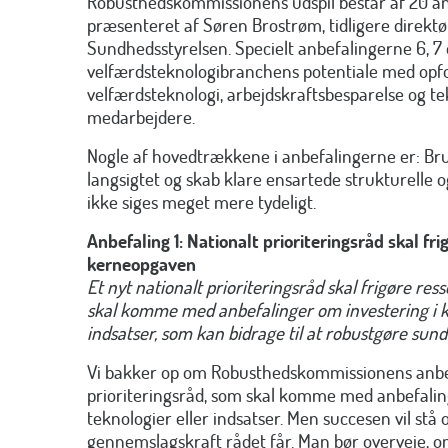
Robusthedskommissionens udspil består af 20 an
præsenteret af Søren Brostrøm, tidligere direktø
Sundhedsstyrelsen. Specielt anbefalingerne 6, 7 og
velfærdsteknologibranchens potentiale med opfor
velfærdsteknologi, arbejdskraftsbesparelse og te
medarbejdere.
Nogle af hovedtrækkene i anbefalingerne er: Bru
langsigtet og skab klare ensartede strukturelle 
ikke siges meget mere tydeligt.
Anbefaling 1: Nationalt prioriteringsråd skal fri
kerneopgaven
Et nyt nationalt prioriteringsråd skal frigøre res
skal komme med anbefalinger om investering i k
indsatser, som kan bidrage til at robustgøre su
Vi bakker op om Robusthedskommissionens anbef
prioriteringsråd, som skal komme med anbefalinge
teknologier eller indsatser. Men succesen vil stå
gennemslagskraft rådet får. Man bør overveje, om