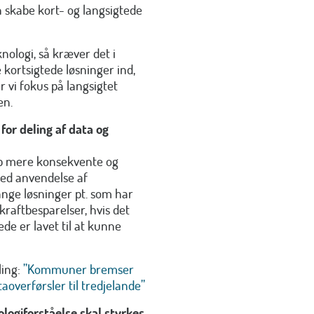
 skabe kort- og langsigtede
knologi, så kræver det i
e kortsigtede løsninger ind,
r vi fokus på langsigtet
en.
for deling af data og
top mere konsekvente og
med anvendelse af
nge løsninger pt. som har
kraftbesparelser, hvis det
ede er lavet til at kunne
ling:
”Kommuner bremser
aoverførsler til tredjelande”
logiforståelse skal styrkes