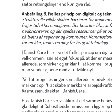
sætte retningslinjer end kun give råd.
Anbefaling 6: Fælles princip om digitalt og tekn
Strukturelle vilkår skaber barrierer for implemen
frigør tid til kerneopgaven. Det bevirker bl.a., at 
nedprioriteres, og der spildes ressourcer på at 
på tværs af regioner og kommuner. Kommissionen
for en klar, fælles retning for brug af teknologi.
I Danish.Care hilser vi det fælles princip om digit
velkommen. Især et øget fokus på, at der er mas
allerede, som virker og er klar til at komme i br
man vender øjnene mod at udvikle nyt.
"Ved at bruge løsninger som allerede er udvikle
markant op ift. at skabe mærkbare arbejdskraftb
Rasmussen, direktør i Danish.Care.
Hos Danish.Care ser vi akkurat det samme behov f
glædeligt at Robusthedskommissionen ligger op til
nedbryde de strukturelt betingede barrierer, der