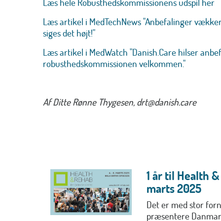
Læs hele Robusthedskommissionens udspil her
Læs artikel i
MedTechNews "Anbefalinger vækker 
siges det højt!"
Læs artikel i MedWatch "Danish.Care hilser anbef
robusthedskommissionen velkommen."
Af Ditte Rønne Thygesen, drt@danish.care
1 år til Health 
marts 2025
Det er med stor fornø
præsentere Danmark