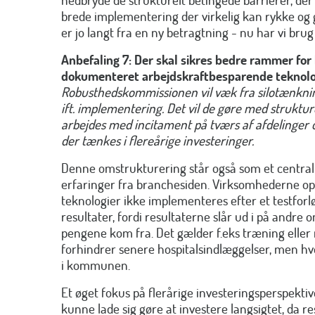
brede implementering der virkelig kan rykke og 
er jo langt fra en ny betragtning - nu har vi brug
Anbefaling 7: Der skal sikres bedre rammer for 
dokumenteret arbejdskraftbesparende teknolo
Robusthedskommissionen vil væk fra silotænkni
ift. implementering. Det vil de gøre med struktu
arbejdes med incitament på tværs af afdelinger 
der tænkes i flereårige investeringer.
Denne omstrukturering står også som et centralt 
erfaringer fra branchesiden. Virksomhederne opl
teknologier ikke implementeres efter et testforl
resultater, fordi resultaterne slår ud i på andre
pengene kom fra. Det gælder f.eks træning eller
forhindrer senere hospitalsindlæggelser, men hv
i kommunen.
Et øget fokus på flerårige investeringsperspekt
kunne lade sig gøre at investere langsigtet, da r