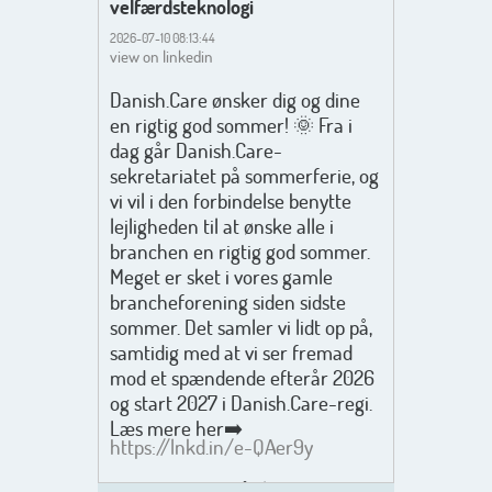
velfærdsteknologi
2026-07-10 08:13:44
view on linkedin
Danish.Care ønsker dig og dine
en rigtig god sommer! 🌞 Fra i
dag går Danish.Care-
sekretariatet på sommerferie, og
vi vil i den forbindelse benytte
lejligheden til at ønske alle i
branchen en rigtig god sommer.
Meget er sket i vores gamle
brancheforening siden sidste
sommer. Det samler vi lidt op på,
samtidig med at vi ser fremad
mod et spændende efterår 2026
og start 2027 i Danish.Care-regi.
Læs mere her➡️
https://lnkd.in/e-QAer9y
Men inden det går løs med en