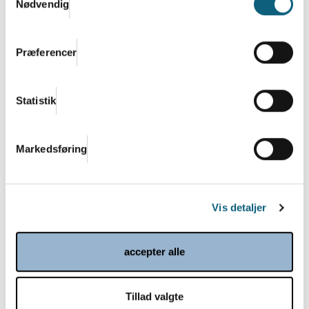
Nødvendig
Præferencer
Danish.Care Nyt 18. december 2024
Statistik
Læs mere
Markedsføring
Vis detaljer
accepter alle
Tillad valgte