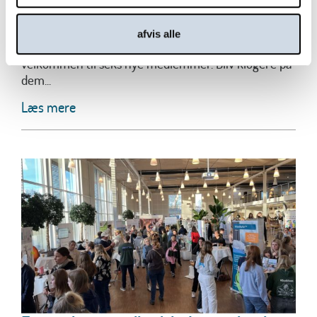
Danish.Care byder velkommen til seks
nye medlemmer
afvis alle
Danish.Care har over de seneste måneder budt
velkommen til seks nye medlemmer. Bliv klogere på
dem...
Læs mere