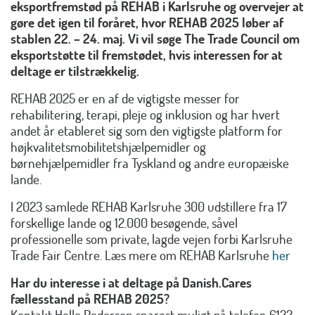
eksportfremstød på REHAB i Karlsruhe og overvejer at
gøre det igen til foråret, hvor REHAB 2025 løber af
stablen 22. – 24. maj. Vi vil søge The Trade Council om
eksportstøtte til fremstødet, hvis interessen for at
deltage er tilstrækkelig.
REHAB 2025 er en af ​​de vigtigste messer for
rehabilitering, terapi, pleje og inklusion og har hvert
andet år etableret sig som den vigtigste platform for
højkvalitetsmobilitetshjælpemidler og
børnehjælpemidler fra Tyskland og andre europæiske
lande.
I 2023 samlede REHAB Karlsruhe 300 udstillere fra 17
forskellige lande og 12.000 besøgende, såvel
professionelle som private, lagde vejen forbi Karlsruhe
Trade Fair Centre. Læs mere om REHAB Karlsruhe
her
Har du interesse i at deltage på Danish.Cares
fællesstand på REHAB 2025?
Kontakt Helle Pedersen snarest muligt på telefon 6122