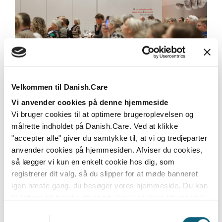
Danish.Care overtager
velfærdsteknologi-netværket CareNet
Velkommen til Danish.Care
Danish.Care overtager fuldt ud driften af netværket,
Vi anvender cookies på denne hjemmeside
mens Teknologisk Institut træder ud af...
Vi bruger cookies til at optimere brugeroplevelsen og
målrette indholdet på Danish.Care. Ved at klikke
Læs mere
"accepter alle" giver du samtykke til, at vi og tredjeparter
anvender cookies på hjemmesiden. Afviser du cookies,
så lægger vi kun en enkelt cookie hos dig, som
registrerer dit valg, så du slipper for at møde banneret
igen næste gang, du besøger vores hjemmeside. Du kan
til enhver tid trække dit samtykke til cookies tilbage ved
at nulstille cookieindstillinger i din browser.
Læs hele
Samtykkevalg
Danish.Cares privatlivs- og cookiepolitik