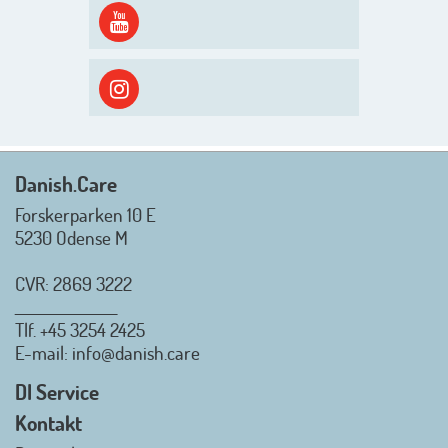
spændende og aktivt
efterårsæson, så går turen først
ud i solen, ned til vandet og ind i
skyggen igen. Danish.Care holder
sommerlukket i uge 29 + 30.
Rigtig god sommer til jer alle 😎
Mvh. Anders, Helle og Malthe
Danish.Care
Forskerparken 10 E
5230 Odense M
CVR: 2869 3222
_________________
Tlf.
+45 3254 2425
Danish.Care - Branchen for
E-mail
: info@danish.care
hjælpemidler og
velfærdsteknologi
DI Service
2026-07-02 08:20:06
Kontakt
view on linkedin