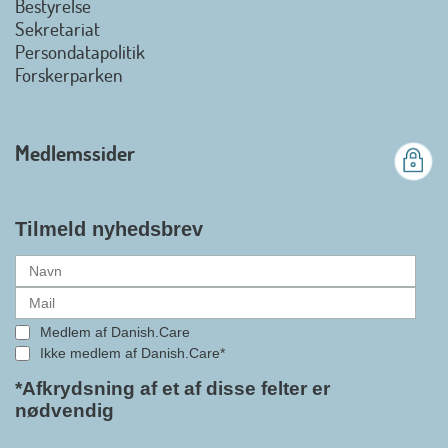
Bestyrelse
Det er en stor glæde, at
Sekretariat
Danish.Care fra den 01. juli 2026
Persondatapolitik
officielt kan kalde sig for
Forskerparken
medlemsforening i DI - Dansk
Industri. Samarbejdet skal styrke
branchens politiske
Medlemssider
gennemslagskraft og skabe
bedre vilkår for virksomheder
inden for velfærdsteknologi og
hjælpemidler samt give
Tilmeld nyhedsbrev
medlemmerne adgang til en
række nye individuelle
medlemsservices leveret af DI. At
alle formaliteterne nu er på plads
Medlem af Danish.Care
i samarbejdet mellem
Ikke medlem af Danish.Care*
Danish.Care og DI glæder
bestyrelsesleder i Danish.Care,
*Afkrydsning af et af disse felter er
nødvendig
Claus Ipsen. Han betragter
indlemmelsen i DI som en