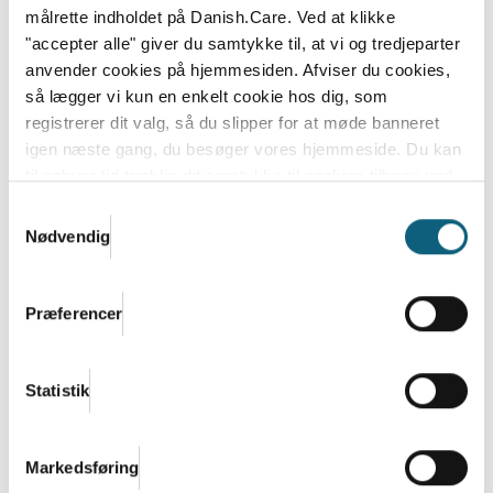
målrette indholdet på Danish.Care. Ved at klikke
"accepter alle" giver du samtykke til, at vi og tredjeparter
anvender cookies på hjemmesiden. Afviser du cookies,
så lægger vi kun en enkelt cookie hos dig, som
registrerer dit valg, så du slipper for at møde banneret
igen næste gang, du besøger vores hjemmeside. Du kan
til enhver tid trække dit samtykke til cookies tilbage ved
at nulstille cookieindstillinger i din browser.
Læs hele
Samtykkevalg
Danish.Cares privatlivs- og cookiepolitik
Nødvendig
Danish.Care på Folkemødet 2024
Præferencer
Folkemødet i Allinge blev endnu en gang nogle rigtig
udbytterige dage for Danish.Care og udgivelsen...
Læs mere
Statistik
Markedsføring