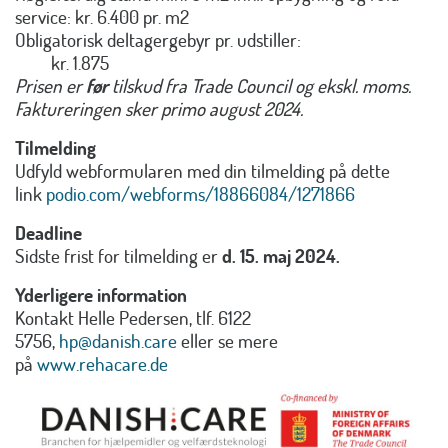
service: kr. 6.400 pr. m2
Obligatorisk deltagergebyr pr. udstiller:
kr. 1.875
Prisen er
før
tilskud fra Trade Council og ekskl. moms.
Faktureringen sker primo august 2024.
Tilmelding
Udfyld webformularen med din tilmelding på dette
link
podio.com/webforms/18866084/1271866
Deadline
Sidste frist for tilmelding er
d. 15. maj 2024.
Yderligere information
Kontakt Helle Pedersen, tlf. 6122
5756,
hp@danish.care
eller se mere
på
www.rehacare.de