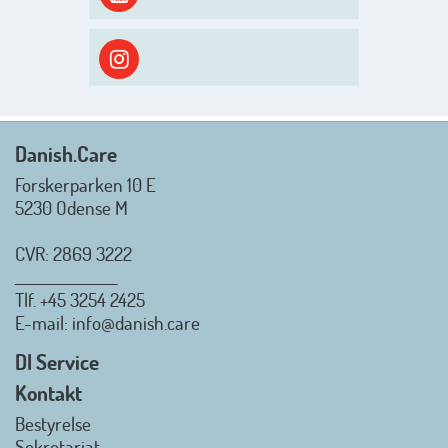
efterårsæson, så går turen først
ud i solen, ned til vandet og ind i
skyggen igen. Danish.Care holder
sommerlukket i uge 29 + 30.
Rigtig god sommer til jer alle 😎
Mvh. Anders, Helle og Malthe
Danish.Care
Forskerparken 10 E
5230 Odense M
CVR: 2869 3222
_________________
Tlf.
+45 3254 2425
Danish.Care - Branchen for
E-mail
: info@danish.care
hjælpemidler og
velfærdsteknologi
DI Service
2026-07-02 08:20:06
Kontakt
view on linkedin
Bestyrelse
Det er en stor glæde, at
Sekretariat