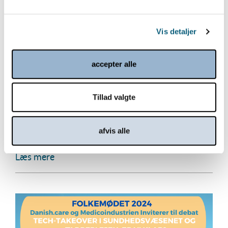
Vis detaljer
accepter alle
Tillad valgte
Kom til Velfærdsteknologidage 2024
Danish.Care inviterer til Velfærdsteknologidage
afvis alle
2024 i samarbejde med Videnscenter for...
Læs mere