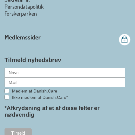
Danish.Care fra den 01. juli 2026
Persondatapolitik
officielt kan kalde sig for
Forskerparken
medlemsforening i DI - Dansk
Industri. Samarbejdet skal styrke
branchens politiske
Medlemssider
gennemslagskraft og skabe
bedre vilkår for virksomheder
inden for velfærdsteknologi og
hjælpemidler samt give
Tilmeld nyhedsbrev
medlemmerne adgang til en
række nye individuelle
medlemsservices leveret af DI. At
alle formaliteterne nu er på plads
Medlem af Danish.Care
i samarbejdet mellem
Ikke medlem af Danish.Care*
Danish.Care og DI glæder
bestyrelsesleder i Danish.Care,
*Afkrydsning af et af disse felter er
nødvendig
Claus Ipsen. Han betragter
indlemmelsen i DI som en
fremtidssikring af Danish.Care,