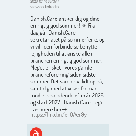
2026-07-10 08:13:44
view on linkedin
Danish.Care ønsker dig og dine
en rigtig god sommer! 🌞 Fra i
dag går Danish.Care-
sekretariatet på sommerferie, og
vi vil i den forbindelse benytte
lejligheden til at ønske alle i
branchen en rigtig god sommer.
Meget er sket i vores gamle
brancheforening siden sidste
sommer. Det samler vi lidt op på,
samtidig med at vi ser fremad
mod et spændende efterår 2026
og start 2027 i Danish.Care-regi.
Læs mere her➡️
https://lnkd.in/e-QAer9y
Men inden det går løs med en
spændende og aktivt