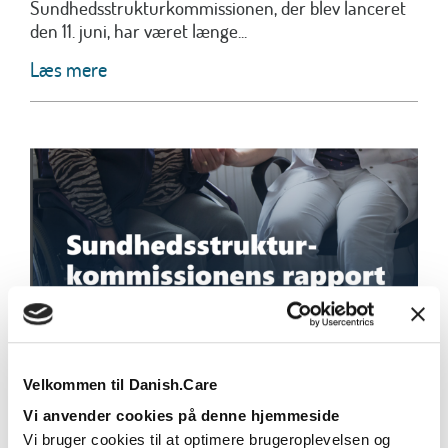
Sundhedsstrukturkommissionen, der blev lanceret
den 11. juni, har været længe...
Læs mere
Danish.Care Nyt 21. juni 2024
Velkommen til Danish.Care
Læs mere
Vi anvender cookies på denne hjemmeside
Vi bruger cookies til at optimere brugeroplevelsen og