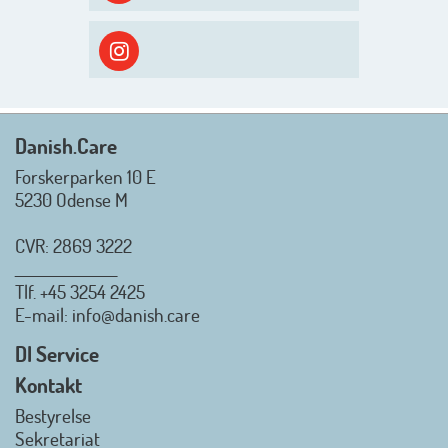
efterårsæson, så går turen først
ud i solen, ned til vandet og ind i
skyggen igen. Danish.Care holder
sommerlukket i uge 29 + 30.
Rigtig god sommer til jer alle 😎
Mvh. Anders, Helle og Malthe
Danish.Care
Forskerparken 10 E
5230 Odense M
CVR: 2869 3222
_________________
Tlf.
+45 3254 2425
Danish.Care - Branchen for
E-mail
: info@danish.care
hjælpemidler og
velfærdsteknologi
DI Service
2026-07-02 08:20:06
Kontakt
view on linkedin
Bestyrelse
Det er en stor glæde, at
Sekretariat