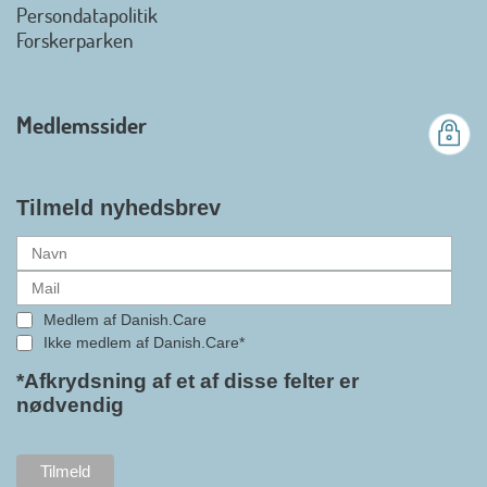
Danish.Care fra den 01. juli 2026
Persondatapolitik
officielt kan kalde sig for
Forskerparken
medlemsforening i DI - Dansk
Industri. Samarbejdet skal styrke
branchens politiske
Medlemssider
gennemslagskraft og skabe
bedre vilkår for virksomheder
inden for velfærdsteknologi og
hjælpemidler samt give
Tilmeld nyhedsbrev
medlemmerne adgang til en
række nye individuelle
medlemsservices leveret af DI. At
alle formaliteterne nu er på plads
Medlem af Danish.Care
i samarbejdet mellem
Ikke medlem af Danish.Care*
Danish.Care og DI glæder
bestyrelsesleder i Danish.Care,
*Afkrydsning af et af disse felter er
nødvendig
Claus Ipsen. Han betragter
indlemmelsen i DI som en
fremtidssikring af Danish.Care,
som både er med til at styrke