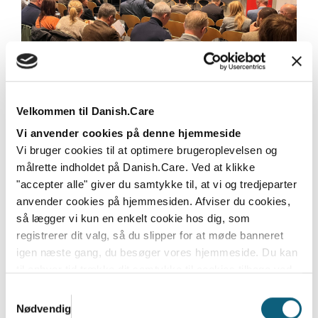
Danish.Cares Branchedag om eksport
2025 gav indblik i eksportmuligheder
og markedsforståelse
Velkommen til Danish.Care
Torsdag den 23. januar dannede Eigtveds Pakhus
Vi anvender cookies på denne hjemmeside
rammen, da Danish.Care i samarbejde med...
Vi bruger cookies til at optimere brugeroplevelsen og
målrette indholdet på Danish.Care. Ved at klikke
Læs mere
"accepter alle" giver du samtykke til, at vi og tredjeparter
anvender cookies på hjemmesiden. Afviser du cookies,
så lægger vi kun en enkelt cookie hos dig, som
registrerer dit valg, så du slipper for at møde banneret
igen næste gang, du besøger vores hjemmeside. Du kan
til enhver tid trække dit samtykke til cookies tilbage ved
at nulstille cookieindstillinger i din browser.
Læs hele
Samtykkevalg
Danish.Cares privatlivs- og cookiepolitik
Nødvendig