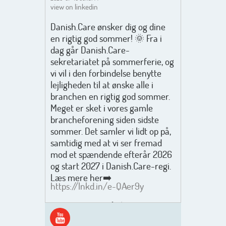
view on linkedin
Danish.Care ønsker dig og dine
en rigtig god sommer! 🌞 Fra i
dag går Danish.Care-
sekretariatet på sommerferie, og
vi vil i den forbindelse benytte
lejligheden til at ønske alle i
branchen en rigtig god sommer.
Meget er sket i vores gamle
brancheforening siden sidste
sommer. Det samler vi lidt op på,
samtidig med at vi ser fremad
mod et spændende efterår 2026
og start 2027 i Danish.Care-regi.
Læs mere her➡️
https://lnkd.in/e-QAer9y
Men inden det går løs med en
spændende og aktivt