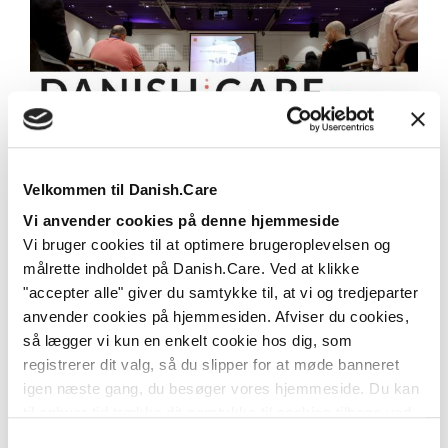
Danish.Care Nyt 13. oktober 2023
Læs mere
Velkommen til Danish.Care
Vi anvender cookies på denne hjemmeside
Vi bruger cookies til at optimere brugeroplevelsen og
målrette indholdet på Danish.Care. Ved at klikke
"accepter alle" giver du samtykke til, at vi og tredjeparter
anvender cookies på hjemmesiden. Afviser du cookies,
så lægger vi kun en enkelt cookie hos dig, som
registrerer dit valg, så du slipper for at møde banneret
igen næste gang, du besøger vores hjemmeside. Du kan
til enhver tid trække dit samtykke til cookies tilbage ved
at nulstille cookieindstillinger i din browser.
Læs hele
Samtykkevalg