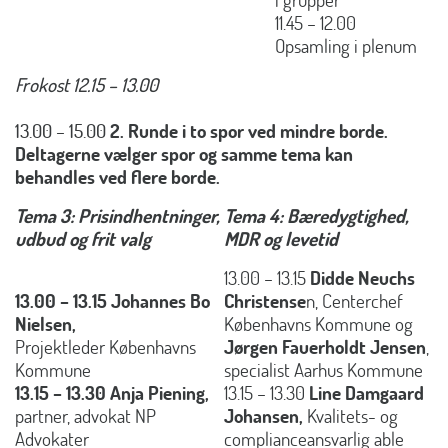
11.45 – 12.00
Opsamling i plenum
Frokost 12.15 – 13.00
13.00 – 15.00
2. Runde i to spor ved mindre borde.
Deltagerne vælger spor og samme tema kan
behandles ved flere borde.
Tema 3: Prisindhentninger,
Tema 4: Bæredygtighed,
udbud og frit valg
MDR og levetid
13.00 – 13.15
Didde Neuchs
13.00 – 13.15 Johannes Bo
Christense
n, Centerchef
Nielsen,
Københavns Kommune og
Projektleder Københavns
Jørgen Fauerholdt Jensen
,
Kommune
specialist Aarhus Kommune
13.15 – 13.30 Anja Piening,
13.15 – 13.30
Line Damgaard
partner, advokat NP
Johansen,
Kvalitets- og
Advokater
complianceansvarlig able