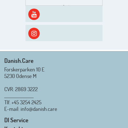
Men inden det går løs med en
spændende og aktivt
efterårsæson, så går turen først
ud i solen, ned til vandet og ind i
skyggen igen. Danish.Care holder
sommerlukket i uge 29 + 30.
Rigtig god sommer til jer alle 😎
Mvh. Anders, Helle og Malthe
Danish.Care
Forskerparken 10 E
5230 Odense M
CVR: 2869 3222
_________________
Tlf.
+45 3254 2425
Danish.Care - Branchen for
E-mail
: info@danish.care
hjælpemidler og
velfærdsteknologi
DI Service
2026-07-02 08:20:06