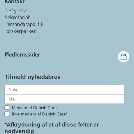
Kontakt
view on linkedin
Bestyrelse
Det er en stor glæde, at
Sekretariat
Danish.Care fra den 01. juli 2026
Persondatapolitik
officielt kan kalde sig for
Forskerparken
medlemsforening i DI - Dansk
Industri. Samarbejdet skal styrke
branchens politiske
Medlemssider
gennemslagskraft og skabe
bedre vilkår for virksomheder
inden for velfærdsteknologi og
hjælpemidler samt give
Tilmeld nyhedsbrev
medlemmerne adgang til en
række nye individuelle
medlemsservices leveret af DI. At
alle formaliteterne nu er på plads
Medlem af Danish.Care
i samarbejdet mellem
Ikke medlem af Danish.Care*
Danish.Care og DI glæder
bestyrelsesleder i Danish.Care,
*Afkrydsning af et af disse felter er
nødvendig
Claus Ipsen. Han betragter