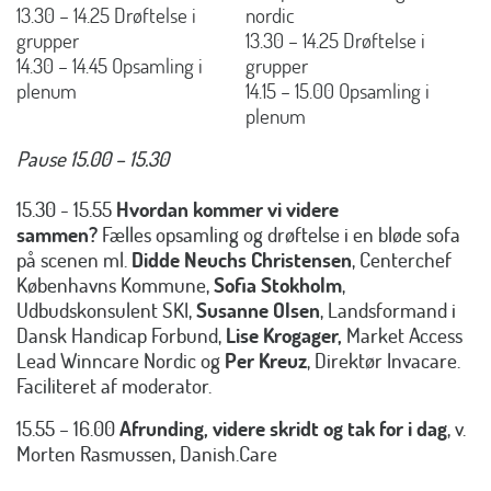
13.30 – 14.25 Drøftelse i
nordic
grupper
13.30 – 14.25 Drøftelse i
14.30 – 14.45 Opsamling i
grupper
plenum
14.15 – 15.00 Opsamling i
plenum
Pause 15.00 – 15.30
15.30 - 15.55
Hvordan kommer vi videre
sammen?
Fælles opsamling og drøftelse i en bløde sofa
på scenen ml.
Didde Neuchs Christensen
, Centerchef
Københavns Kommune,
Sofia Stokholm
,
Udbudskonsulent SKI,
Susanne Olsen
, Landsformand i
Dansk Handicap Forbund,
Lise Krogager,
Market Access
Lead Winncare Nordic og
Per Kreuz
, Direktør Invacare.
Faciliteret af moderator.
15.55 – 16.00
Afrunding, videre skridt og tak for i dag
, v.
Morten Rasmussen, Danish.Care