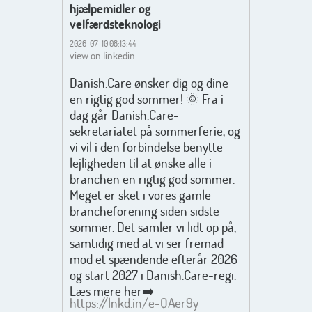
hjælpemidler og
velfærdsteknologi
2026-07-10 08:13:44
view on linkedin
Danish.Care ønsker dig og dine
en rigtig god sommer! 🌞 Fra i
dag går Danish.Care-
sekretariatet på sommerferie, og
vi vil i den forbindelse benytte
lejligheden til at ønske alle i
branchen en rigtig god sommer.
Meget er sket i vores gamle
brancheforening siden sidste
sommer. Det samler vi lidt op på,
samtidig med at vi ser fremad
mod et spændende efterår 2026
og start 2027 i Danish.Care-regi.
Læs mere her➡️
https://lnkd.in/e-QAer9y