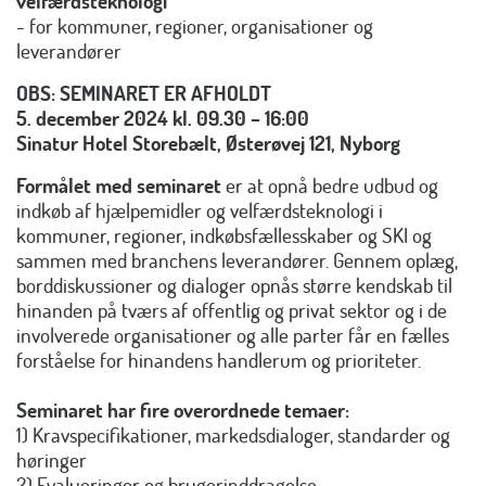
velfærdsteknologi
- for kommuner, regioner, organisationer og
leverandører
OBS: SEMINARET ER AFHOLDT
5. december 2024 kl. 09.30 – 16:00
Sinatur Hotel Storebælt, Østerøvej 121, Nyborg
Formålet med seminaret
er at opnå bedre udbud og
indkøb af hjælpemidler og velfærdsteknologi i
kommuner, regioner, indkøbsfællesskaber og SKI og
sammen med branchens leverandører. Gennem oplæg,
borddiskussioner og dialoger opnås større kendskab til
hinanden på tværs af offentlig og privat sektor og i de
involverede organisationer og alle parter får en fælles
forståelse for hinandens handlerum og prioriteter.
Seminaret har fire overordnede temaer:
1) Kravspecifikationer, markedsdialoger, standarder og
høringer
2) Evalueringer og brugerinddragelse