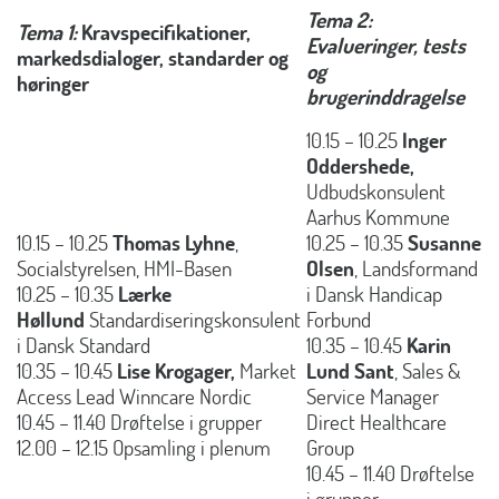
Tema 2:
Tema 1:
Kravspecifikationer,
Evalueringer, tests
markedsdialoger, standarder og
og
høringer
brugerinddragelse
10.15 – 10.25
Inger
Oddershede,
Udbudskonsulent
Aarhus Kommune
10.15 – 10.25
Thomas Lyhne
,
10.25 – 10.35
Susanne
Socialstyrelsen, HMI-Basen
Olsen
, Landsformand
10.25 – 10.35
Lærke
i Dansk Handicap
Høllund
Standardiseringskonsulent
Forbund
i Dansk Standard
10.35 – 10.45
Karin
10.35 – 10.45
Lise Krogager,
Market
Lund Sant
, Sales &
Access Lead Winncare Nordic
Service Manager
10.45 – 11.40 Drøftelse i grupper
Direct Healthcare
12.00 – 12.15 Opsamling i plenum
Group
10.45 – 11.40 Drøftelse
i grupper