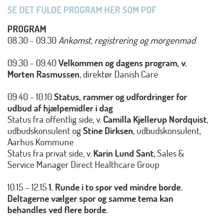
SE DET FULDE PROGRAM HER SOM PDF
PROGRAM
08.30 - 09.30
Ankomst, registrering og morgenmad
09.30 - 09.40
Velkommen og dagens
program, v.
Morten Rasmussen
, direktør Danish.Care
09.40 - 10.10
Status, rammer og udfordringer for
udbud af hjælpemidler i dag
Status fra offentlig side, v.
Camilla Kjellerup Nordquist
,
udbudskonsulent og
Stine Dirksen
, udbudskonsulent,
Aarhus Kommune
Status fra privat side, v.
Karin Lund Sant
, Sales &
Service Manager Direct Healthcare Group
10.15 – 12.15
1. Runde i to spor ved mindre borde.
Deltagerne vælger spor og samme tema kan
behandles ved flere borde.