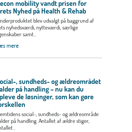
econ mobility vandt prisen for
rets Nyhed på Health & Rehab
inderproduktet blev udvalgt på baggrund af
ets nyhedsværdi, nytteværdi, særlige
genskaber samt...
æs mere
ocial-, sundheds- og ældreområdet
alder på handling – nu kan du
pleve de løsninger, som kan gøre
orskellen
remtidens social-, sundheds- og ældreområde
alder på handling. Antallet af ældre stiger,
tallet...