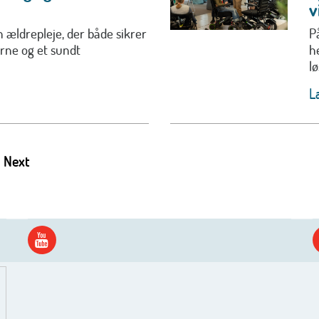
v
 ældrepleje, der både sikrer
P
erne og et sundt
h
lø
L
Next