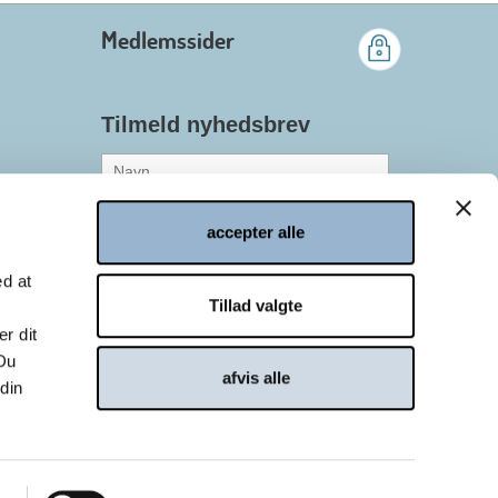
Medlemssider
Tilmeld nyhedsbrev
accepter alle
Medlem af Danish.Care
Ikke medlem af Danish.Care*
ed at
*Afkrydsning af et af disse
Tillad valgte
felter er nødvendig
r dit
 Du
afvis alle
 din