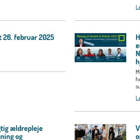
L
t 26. februar 2025
H
e
N
h
M
h
s
L
tig ældrepleje
V
ning og
o