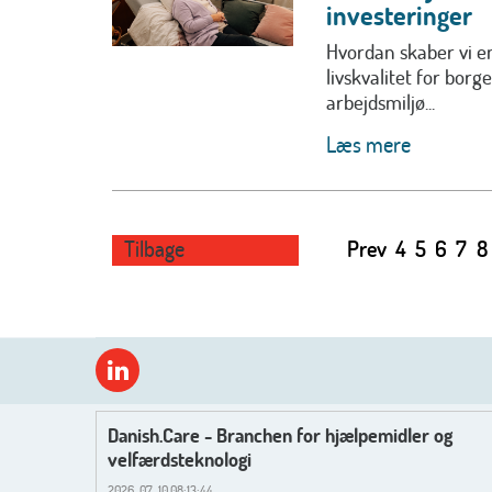
investeringer
Hvordan skaber vi en
livskvalitet for borg
arbejdsmiljø...
Læs mere
Tilbage
Prev
4
5
6
7
8
Danish.Care - Branchen for hjælpemidler og
velfærdsteknologi
2026-07-10 08:13:44