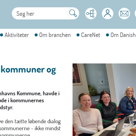
Aktiviteter
Om branchen
CareNet
Om Danish
em kommuner og
enhavns Kommune, havde i
 møde i kommunernes
dstyr.
ve den tætte løbende dialog
i kommunerne - ikke mindst
i kommunerne.