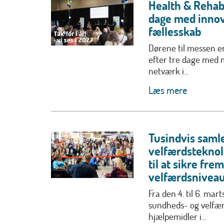
Health & Rehab 
dage med innov
fællesskab
Dørene til messen e
efter tre dage med m
netværk i...
Læs mere
Tusindvis saml
velfærdsteknol
til at sikre fre
velfærdsnivea
Fra den 4. til 6. mar
sundheds- og velfæ
hjælpemidler i...