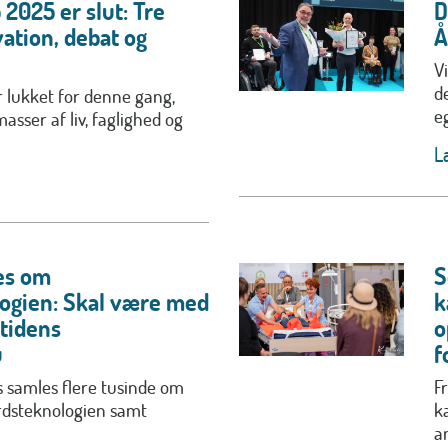
2025 er slut: Tre
D
ation, debat og
Å
V
d
r lukket for denne gang,
e
asser af liv, faglighed og
L
es om
S
ogien: Skal være med
k
mtidens
o
u
f
ts samles flere tusinde om
F
rdsteknologien samt
k
an