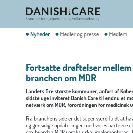
Nyheder
Medier og presse
Medlem
Fortsatte drøftelser mell
branchen om MDR
Landets fire største kommuner, anført af Køb
sidste uge inviteret Danish.Care til endnu et
netværk om MDR, forordningen for medicinsk u
Fra branchens side er det super værdifuldt at ha
og gensidige opdateringer med vores partnere 
om, hvordan MDR i praksis skal implementeres 