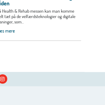
iden
å Health & Rehab messen kan man komme
elt tæt på de velfærdsteknologier og digitale
sninger, som...
æs mere