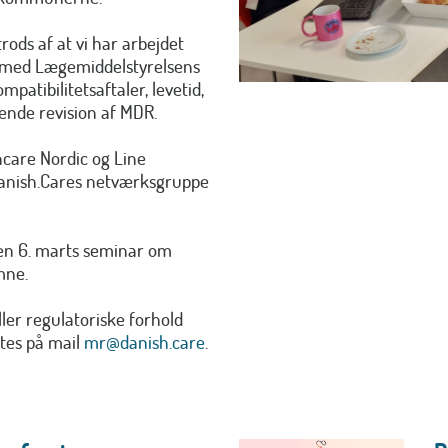
ods af at vi har arbejdet
l med Lægemiddelstyrelsens
mpatibilitetsaftaler, levetid,
ående revision af MDR.
ncare Nordic og Line
 Danish.Cares netværksgruppe
en 6. marts seminar om
mne.
ler regulatoriske forhold
tes på mail
mr@danish.care
.