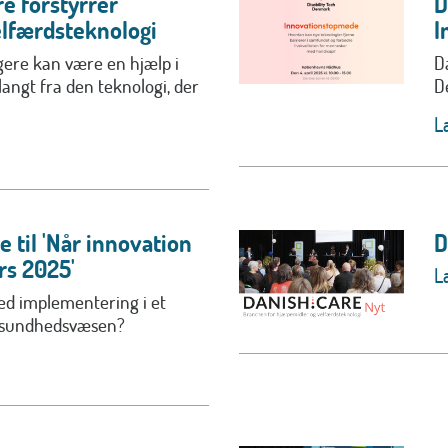
e forstyrrer
D
lfærdsteknologi
I
ere kan være en hjælp i
D
langt fra den teknologi, der
D
L
 til 'Når innovation
D
rs 2025'
L
ed implementering i et
sundhedsvæsen?