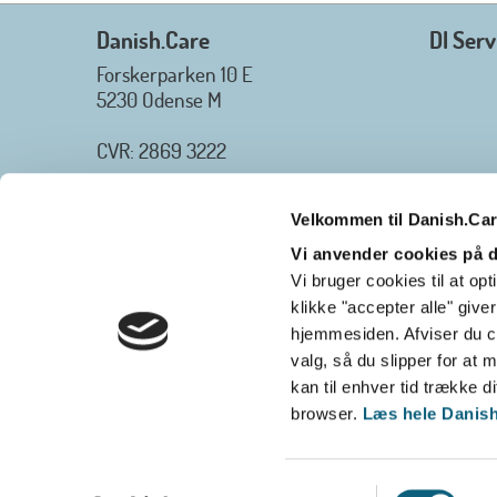
Danish.Care
DI Serv
Forskerparken 10 E
5230 Odense M
CVR: 2869 3222
_________________
Tlf.
+45 3254 2425
Velkommen til Danish.Ca
E-mail
: info@danish.care
Danish.Care - Branchen for hjælpemidler og
Vi anvender cookies på
velfærdsteknologi
Vi bruger cookies til at o
2026-07-02 08:20:06
klikke "accepter alle" give
view on linkedin
hjemmesiden. Afviser du co
Det er en stor glæde, at Danish.Care fra den 01.
valg, så du slipper for a
juli 2026 officielt kan kalde sig for
kan til enhver tid trække di
medlemsforening i DI - Dansk Industri.
browser.
Læs hele Danish.
Samarbejdet skal styrke branchens politiske
gennemslagskraft og skabe bedre vilkår for
virksomheder inden for velfærdsteknologi og
Samtykkevalg