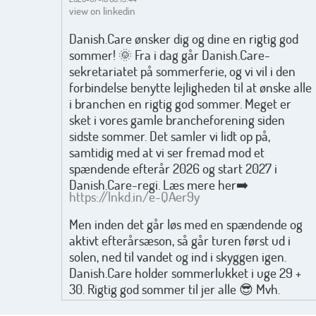
view on linkedin
Danish.Care ønsker dig og dine en rigtig god
sommer! 🌞 Fra i dag går Danish.Care-
sekretariatet på sommerferie, og vi vil i den
forbindelse benytte lejligheden til at ønske alle
i branchen en rigtig god sommer. Meget er
sket i vores gamle brancheforening siden
sidste sommer. Det samler vi lidt op på,
samtidig med at vi ser fremad mod et
spændende efterår 2026 og start 2027 i
Danish.Care-regi. Læs mere her➡️
https://lnkd.in/e-QAer9y
Men inden det går løs med en spændende og
aktivt efterårsæson, så går turen først ud i
solen, ned til vandet og ind i skyggen igen.
Danish.Care holder sommerlukket i uge 29 +
30. Rigtig god sommer til jer alle 😎 Mvh.
Anders, Helle og Malthe