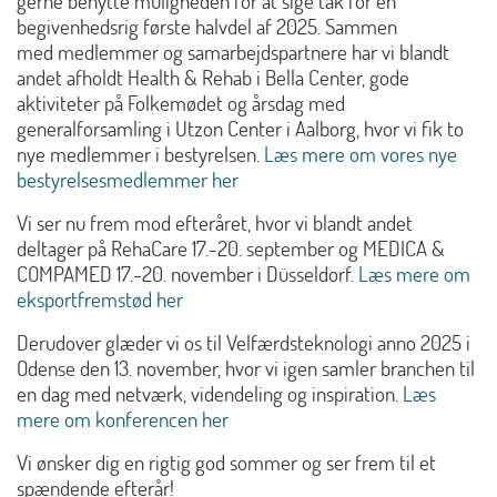
gerne benytte muligheden for at sige tak for en
begivenhedsrig første halvdel af 2025. Sammen
med medlemmer og samarbejdspartnere har vi blandt
andet afholdt Health & Rehab i Bella Center, gode
aktiviteter på Folkemødet og årsdag med
generalforsamling i Utzon Center i Aalborg, hvor vi fik to
nye medlemmer i bestyrelsen.
Læs mere om vores nye
bestyrelsesmedlemmer her
Vi ser nu frem mod efteråret, hvor vi blandt andet
deltager på RehaCare 17.-20. september og MEDICA &
COMPAMED 17.-20. november i Düsseldorf.
Læs mere om
eksportfremstød her
Derudover glæder vi os til Velfærdsteknologi anno 2025 i
Odense den 13. november, hvor vi igen samler branchen til
en dag med netværk, videndeling og inspiration.
Læs
mere om konferencen her
Vi ønsker dig en rigtig god sommer og ser frem til et
spændende efterår!