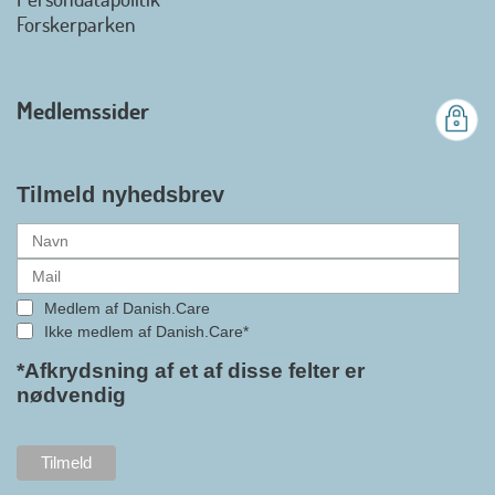
officielt kan kalde sig for
Forskerparken
medlemsforening i DI - Dansk
Industri. Samarbejdet skal styrke
branchens politiske
Medlemssider
gennemslagskraft og skabe
bedre vilkår for virksomheder
inden for velfærdsteknologi og
hjælpemidler samt give
Tilmeld nyhedsbrev
medlemmerne adgang til en
række nye individuelle
medlemsservices leveret af DI. At
alle formaliteterne nu er på plads
Medlem af Danish.Care
i samarbejdet mellem
Ikke medlem af Danish.Care*
Danish.Care og DI glæder
bestyrelsesleder i Danish.Care,
*Afkrydsning af et af disse felter er
nødvendig
Claus Ipsen. Han betragter
indlemmelsen i DI som en
fremtidssikring af Danish.Care,
som både er med til at styrke