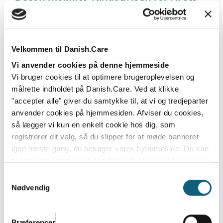
Nyhed på Health & Rehab
Vinderproduktet blev udvalgt på baggrund af dets
nyhedsværdi, nytteværdi, særlige egenskaber samt...
Velkommen til Danish.Care
Læs mere
Vi anvender cookies på denne hjemmeside
Vi bruger cookies til at optimere brugeroplevelsen og
målrette indholdet på Danish.Care. Ved at klikke
"accepter alle" giver du samtykke til, at vi og tredjeparter
anvender cookies på hjemmesiden. Afviser du cookies,
så lægger vi kun en enkelt cookie hos dig, som
registrerer dit valg, så du slipper for at møde banneret
igen næste gang, du besøger vores hjemmeside. Du kan
til enhver tid trække dit samtykke til cookies tilbage ved
at nulstille cookieindstillinger i din browser.
Læs hele
Samtykkevalg
Danish.Cares privatlivs- og cookiepolitik
Nødvendig
Tusindvis samles om
velfærdsteknologien: Skal være med til
Præferencer