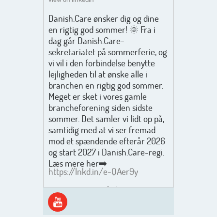
Danish.Care ønsker dig og dine
en rigtig god sommer! 🌞 Fra i
dag går Danish.Care-
sekretariatet på sommerferie, og
vi vil i den forbindelse benytte
lejligheden til at ønske alle i
branchen en rigtig god sommer.
Meget er sket i vores gamle
brancheforening siden sidste
sommer. Det samler vi lidt op på,
samtidig med at vi ser fremad
mod et spændende efterår 2026
og start 2027 i Danish.Care-regi.
Læs mere her➡️
https://lnkd.in/e-QAer9y
Men inden det går løs med en
spændende og aktivt
efterårsæson, så går turen først