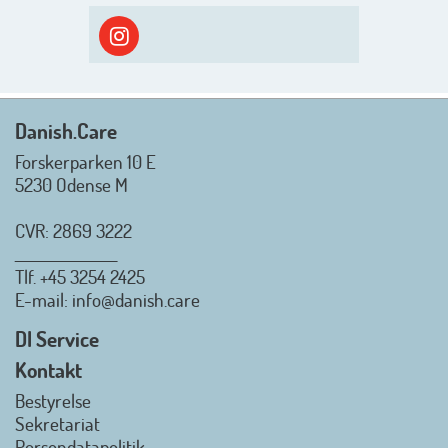
ud i solen, ned til vandet og ind i
skyggen igen. Danish.Care holder
sommerlukket i uge 29 + 30.
Rigtig god sommer til jer alle 😎
Mvh. Anders, Helle og Malthe
Danish.Care
Forskerparken 10 E
5230 Odense M
CVR: 2869 3222
_________________
Tlf.
+45 3254 2425
Danish.Care - Branchen for
E-mail
: info@danish.care
hjælpemidler og
velfærdsteknologi
DI Service
2026-07-02 08:20:06
Kontakt
view on linkedin
Bestyrelse
Det er en stor glæde, at
Sekretariat
Danish.Care fra den 01. juli 2026
Persondatapolitik