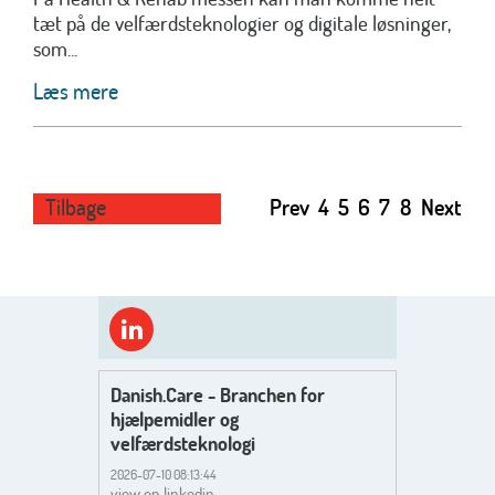
tæt på de velfærdsteknologier og digitale løsninger,
som...
Læs mere
Tilbage
Prev
4
5
6
7
8
Next
Danish.Care - Branchen for
hjælpemidler og
velfærdsteknologi
2026-07-10 08:13:44
view on linkedin