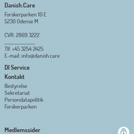
Danish.Care
Forskerparken 10 E
5230 Odense M
CVR: 2869 3222
_________________
Tlf.
+45 3254 2425
Danish.Care - Branchen for
E-mail
: info@danish.care
hjælpemidler og
velfærdsteknologi
DI Service
2026-07-02 08:20:06
Kontakt
view on linkedin
Bestyrelse
Det er en stor glæde, at
Sekretariat
Danish.Care fra den 01. juli 2026
Persondatapolitik
officielt kan kalde sig for
Forskerparken
medlemsforening i DI - Dansk
Industri. Samarbejdet skal styrke
branchens politiske
Medlemssider
gennemslagskraft og skabe