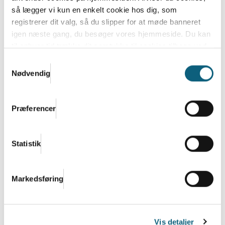
så lægger vi kun en enkelt cookie hos dig, som
registrerer dit valg, så du slipper for at møde banneret
igen næste gang, du besøger vores hjemmeside. Du kan
Debatindlæg: Flere raske år kræver en
til enhver tid trække dit samtykke til cookies tilbage ved
folkesundhedslov i
at nulstille cookieindstillinger i din browser.
Læs hele
Samtykkevalg
regeringsgrundlaget
Danish.Cares privatlivs- og cookiepolitik
Nødvendig
Mens regeringsgrundlaget forhandles på plads, bør
ét spørgsmål være uomgængeligt: Hvordan sørger
Præferencer
vi...
Læs mere
Statistik
Markedsføring
Vis detaljer