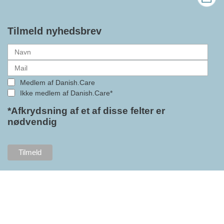
bedre vilkår for virksomheder
inden for velfærdsteknologi og
hjælpemidler samt give
Tilmeld nyhedsbrev
medlemmerne adgang til en
række nye individuelle
medlemsservices leveret af DI. At
alle formaliteterne nu er på plads
Medlem af Danish.Care
i samarbejdet mellem
Ikke medlem af Danish.Care*
Danish.Care og DI glæder
bestyrelsesleder i Danish.Care,
*Afkrydsning af et af disse felter er
nødvendig
Claus Ipsen. Han betragter
indlemmelsen i DI som en
fremtidssikring af Danish.Care,
som både er med til at styrke
brancheforeningen i sig selv,
men også til at styrke
foreningens mange medlemmer.
"Vores branche står midt i store
forandringer, og behovet for