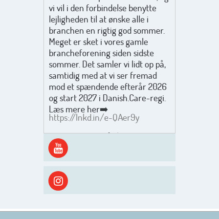
vi vil i den forbindelse benytte
lejligheden til at ønske alle i
branchen en rigtig god sommer.
Meget er sket i vores gamle
brancheforening siden sidste
sommer. Det samler vi lidt op på,
samtidig med at vi ser fremad
mod et spændende efterår 2026
og start 2027 i Danish.Care-regi.
Læs mere her➡️
https://lnkd.in/e-QAer9y
Men inden det går løs med en
spændende og aktivt
efterårsæson, så går turen først
ud i solen, ned til vandet og ind i
skyggen igen. Danish.Care holder
sommerlukket i uge 29 + 30.
Rigtig god sommer til jer alle 😎
Mvh. Anders, Helle og Malthe