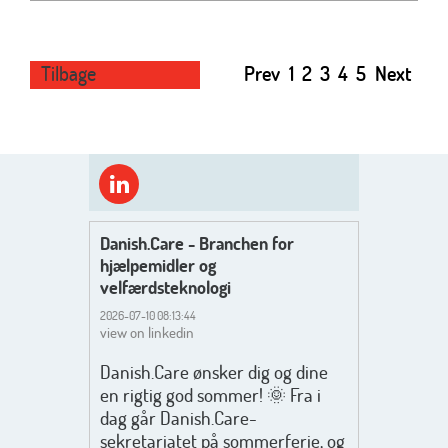
Tilbage
Prev
1
2
3
4
5
Next
Danish.Care - Branchen for
hjælpemidler og
velfærdsteknologi
2026-07-10 08:13:44
view on linkedin
Danish.Care ønsker dig og dine
en rigtig god sommer! 🌞 Fra i
dag går Danish.Care-
sekretariatet på sommerferie, og