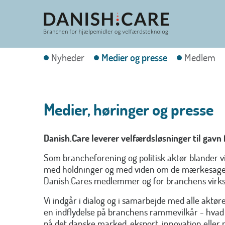
Nyheder
Medier og presse
Medlem
Medier, høringer og presse
Danish.Care leverer velfærdsløsninger til gav
Som brancheforening og politisk aktør blander vi 
med holdninger og med viden om de mærkesager, 
Danish.Cares medlemmer og for branchens virk
Vi indgår i dialog og i samarbejde med alle aktør
en indflydelse på branchens rammevilkår - hvad
på det danske marked, eksport, innovation eller