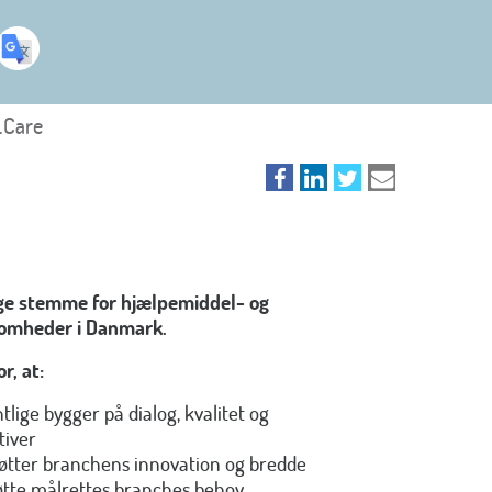
.Care
ige stemme for hjælpemiddel- og
somheder i Danmark.
r, at:
tlige bygger på dialog, kvalitet og
tiver
tøtter branchens innovation og bredde
øtte målrettes branches behov