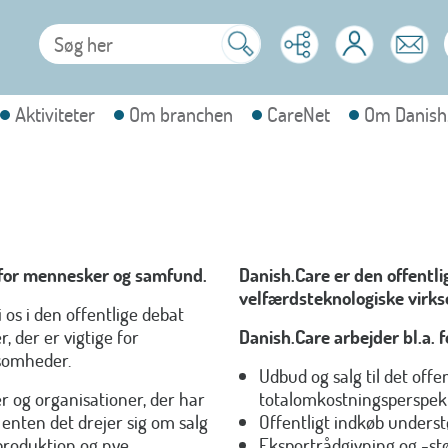
Aktiviteter
Om branchen
CareNet
Om Danish
n for mennesker og samfund.
Danish.Care er den offentl
velfærdsteknologiske virk
os i den offentlige debat
der er vigtige for
Danish.Care arbejder bl.a. fo
somheder.
Udbud og salg til det offen
er og organisationer, der har
totalomkostningsperspek
 enten det drejer sig om
salg
Offentligt indkøb unders
 produktion og nye
Eksportrådgivning og -st