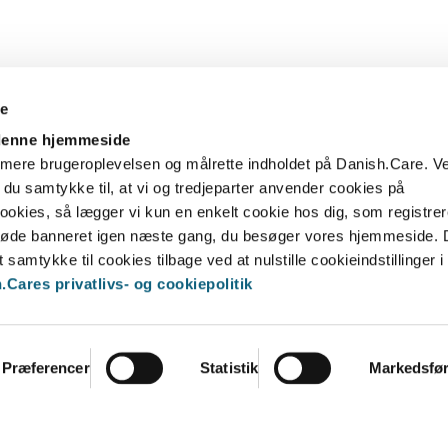
re
ice
Kontakt
 denne hjemmeside
Bestyrelse
ptimere brugeroplevelsen og målrette indholdet på Danish.Care. V
Sekretariat
r du samtykke til, at vi og tredjeparter anvender cookies på
Persondatapolitik
okies, så lægger vi kun en enkelt cookie hos dig, som registrere
Forskerparken
t møde banneret igen næste gang, du besøger vores hjemmeside.
t samtykke til cookies tilbage ved at nulstille cookieindstillinger i
Cares privatlivs- og cookiepolitik
Præferencer
Statistik
Markedsfø