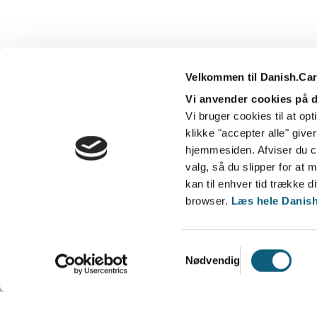
Velkommen til Danish.Ca
Danish.Care
DI Serv
Vi anvender cookies på
Forskerparken 10 E
Vi bruger cookies til at o
5230 Odense M
klikke "accepter alle" give
hjemmesiden. Afviser du co
CVR: 2869 3222
valg, så du slipper for a
_________________
kan til enhver tid trække di
Tlf.
+45 3254 2425
browser.
Læs hele Danish.
E-mail
: info@danish.care
Samtykkevalg
Nødvendig