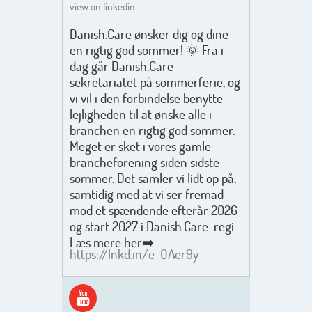
view on linkedin
Danish.Care ønsker dig og dine
en rigtig god sommer! 🌞 Fra i
dag går Danish.Care-
sekretariatet på sommerferie, og
vi vil i den forbindelse benytte
lejligheden til at ønske alle i
branchen en rigtig god sommer.
Meget er sket i vores gamle
brancheforening siden sidste
sommer. Det samler vi lidt op på,
samtidig med at vi ser fremad
mod et spændende efterår 2026
og start 2027 i Danish.Care-regi.
Læs mere her➡️
https://lnkd.in/e-QAer9y
Men inden det går løs med en
spændende og aktivt