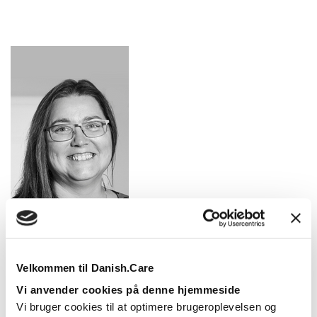
Pia Beck
+45 6124 1404
pia.beck@directhealthcaregroup.com
Velkommen til Danish.Care
Vi anvender cookies på denne hjemmeside
Educational Manager
Vi bruger cookies til at optimere brugeroplevelsen og
Pia er uddannet ergoterapeut og har udover en Diplom i