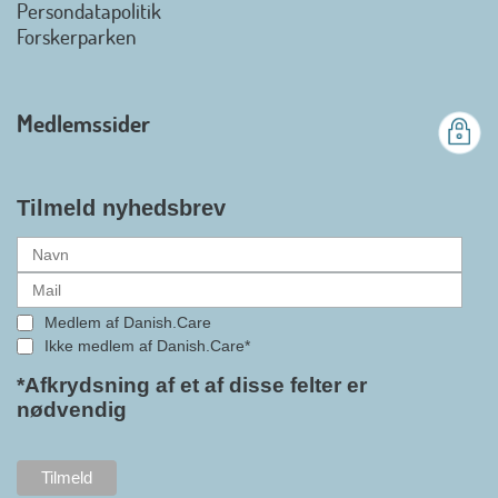
Danish.Care fra den 01. juli 2026
Persondatapolitik
officielt kan kalde sig for
Forskerparken
medlemsforening i DI - Dansk
Industri. Samarbejdet skal styrke
branchens politiske
Medlemssider
gennemslagskraft og skabe
bedre vilkår for virksomheder
inden for velfærdsteknologi og
hjælpemidler samt give
Tilmeld nyhedsbrev
medlemmerne adgang til en
række nye individuelle
medlemsservices leveret af DI. At
alle formaliteterne nu er på plads
Medlem af Danish.Care
i samarbejdet mellem
Ikke medlem af Danish.Care*
Danish.Care og DI glæder
bestyrelsesleder i Danish.Care,
*Afkrydsning af et af disse felter er
nødvendig
Claus Ipsen. Han betragter
indlemmelsen i DI som en
fremtidssikring af Danish.Care,
som både er med til at styrke