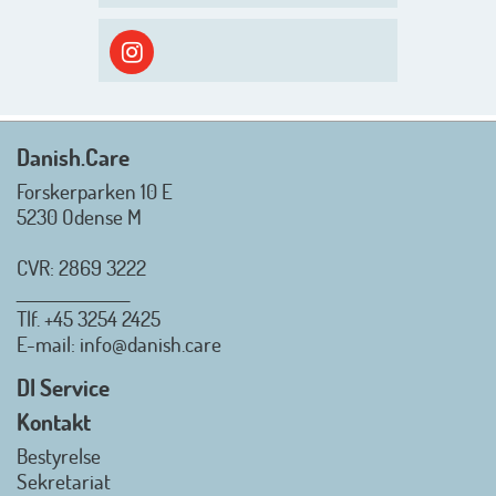
efterårsæson, så går turen først
ud i solen, ned til vandet og ind i
skyggen igen. Danish.Care holder
sommerlukket i uge 29 + 30.
Rigtig god sommer til jer alle 😎
Mvh. Anders, Helle og Malthe
Danish.Care
Forskerparken 10 E
5230 Odense M
CVR: 2869 3222
_________________
Tlf.
+45 3254 2425
Danish.Care - Branchen for
E-mail
: info@danish.care
hjælpemidler og
velfærdsteknologi
DI Service
2026-07-02 08:20:06
Kontakt
view on linkedin
Bestyrelse
Det er en stor glæde, at
Sekretariat