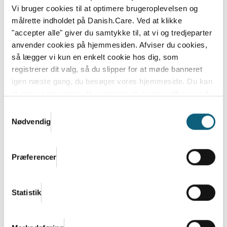
Vi bruger cookies til at optimere brugeroplevelsen og
målrette indholdet på Danish.Care. Ved at klikke
"accepter alle" giver du samtykke til, at vi og tredjeparter
anvender cookies på hjemmesiden. Afviser du cookies,
så lægger vi kun en enkelt cookie hos dig, som
registrerer dit valg, så du slipper for at møde banneret
igen næste gang, du besøger vores hjemmeside. Du kan
til enhver tid trække dit samtykke til cookies tilbage ved
at nulstille cookieindstillinger i din browser.
Læs hele
Samtykkevalg
Danish.Cares privatlivs- og cookiepolitik
Nødvendig
Danish.Care Nyt 18. december 2025
18.12.2025
Præferencer
Læs mere
Statistik