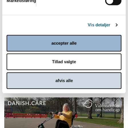
Markedsføring
Vis detaljer
accepter alle
Danish.Care Nyt 10. december 2025
Tillad valgte
10.12.2025
Læs mere
afvis alle