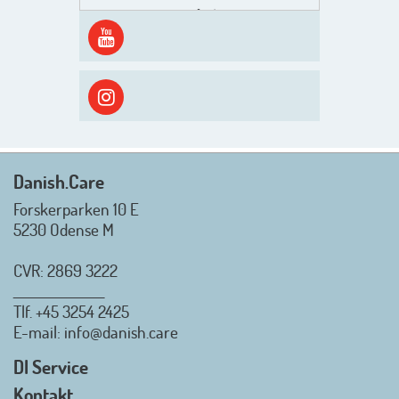
Men inden det går løs med en
spændende og aktivt
efterårsæson, så går turen først
ud i solen, ned til vandet og ind i
skyggen igen. Danish.Care holder
sommerlukket i uge 29 + 30.
Rigtig god sommer til jer alle 😎
Mvh. Anders, Helle og Malthe
Danish.Care
Forskerparken 10 E
5230 Odense M
CVR: 2869 3222
_________________
Tlf.
+45 3254 2425
Danish.Care - Branchen for
E-mail
: info@danish.care
hjælpemidler og
velfærdsteknologi
DI Service
2026-07-02 08:20:06
Kontakt