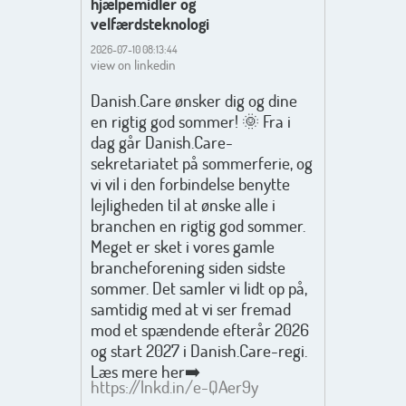
hjælpemidler og
velfærdsteknologi
2026-07-10 08:13:44
view on linkedin
Danish.Care ønsker dig og dine
en rigtig god sommer! 🌞 Fra i
dag går Danish.Care-
sekretariatet på sommerferie, og
vi vil i den forbindelse benytte
lejligheden til at ønske alle i
branchen en rigtig god sommer.
Meget er sket i vores gamle
brancheforening siden sidste
sommer. Det samler vi lidt op på,
samtidig med at vi ser fremad
mod et spændende efterår 2026
og start 2027 i Danish.Care-regi.
Læs mere her➡️
https://lnkd.in/e-QAer9y