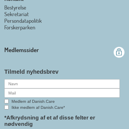
view on linkedin
Bestyrelse
Det er en stor glæde, at
Sekretariat
Danish.Care fra den 01. juli 2026
Persondatapolitik
officielt kan kalde sig for
Forskerparken
medlemsforening i DI - Dansk
Industri. Samarbejdet skal styrke
branchens politiske
Medlemssider
gennemslagskraft og skabe
bedre vilkår for virksomheder
inden for velfærdsteknologi og
hjælpemidler samt give
Tilmeld nyhedsbrev
medlemmerne adgang til en
række nye individuelle
medlemsservices leveret af DI. At
alle formaliteterne nu er på plads
Medlem af Danish.Care
i samarbejdet mellem
Ikke medlem af Danish.Care*
Danish.Care og DI glæder
bestyrelsesleder i Danish.Care,
*Afkrydsning af et af disse felter er
nødvendig
Claus Ipsen. Han betragter