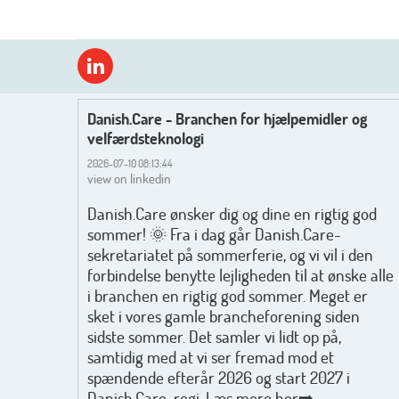
Danish.Care - Branchen for hjælpemidler og
velfærdsteknologi
2026-07-10 08:13:44
view on linkedin
Danish.Care ønsker dig og dine en rigtig god
sommer! 🌞 Fra i dag går Danish.Care-
sekretariatet på sommerferie, og vi vil i den
forbindelse benytte lejligheden til at ønske alle
i branchen en rigtig god sommer. Meget er
sket i vores gamle brancheforening siden
sidste sommer. Det samler vi lidt op på,
samtidig med at vi ser fremad mod et
spændende efterår 2026 og start 2027 i
Danish.Care-regi. Læs mere her➡️