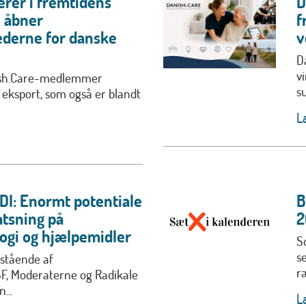
erer i fremtidens
D
u åbner
f
derne for danske
v
D
v
ish.Care-medlemmer
s
 eksport, som også er blandt
L
DI: Enormt potentiale
B
atsning på
2
ogi og hjælpemidler
S
s
stående af
r
SF, Moderaterne og Radikale
...
L