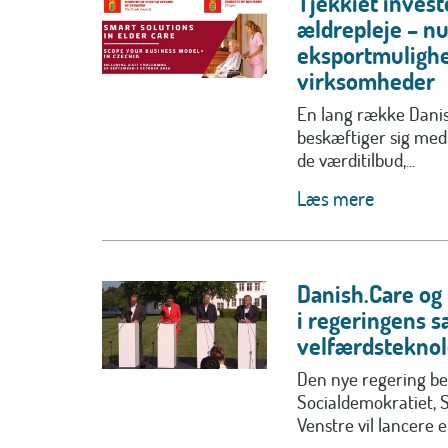
Tjekkiet invest
ældrepleje – n
eksportmulighe
virksomheder
En lang række Dan
beskæftiger sig med
de værditilbud,...
Læs mere
Danish.Care og 
i regeringens s
velfærdsteknol
Den nye regering be
Socialdemokratiet, 
Venstre vil lancere en