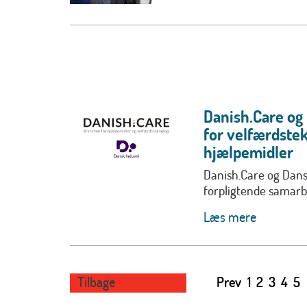
Danish.Care og
for velfærdstek
hjælpemidler
Danish.Care og Dansk
forpligtende samarbe
Læs mere
Tilbage
Prev
1
2
3
4
5