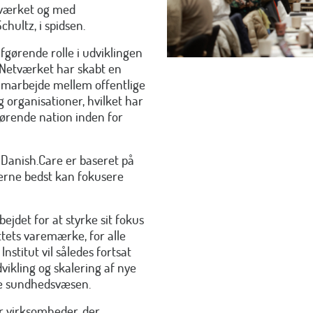
etværket og med
hultz, i spidsen.
fgørende rolle i udviklingen
 Netværket har skabt en
samarbejde mellem offentlige
 organisationer, hvilket har
førende nation inden for
 Danish.Care er baseret på
nerne bedst kan fokusere
jdet for at styrke sit fokus
ttets varemærke, for alle
stitut vil således fortsat
vikling og skalering af nye
ke sundhedsvæsen.
r virksomheder, der