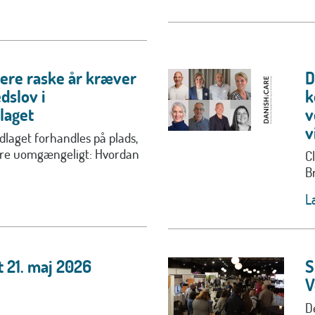
lere raske år kræver
D
dslov i
k
laget
v
v
laget forhandles på plads,
ære uomgængeligt: Hvordan
C
B
L
 21. maj 2026
S
V
D