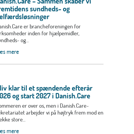
anish.Care – Sammen skaber vi
remtidens sundheds- og
elfærdsløsninger
anish.Care er brancheforeningen for
irksomheder inden for hjælpemidler,
undheds- og...
æs mere
liv klar til et spændende efterår
026 og start 2027 i Danish.Care
ommeren er over os, men i Danish.Care-
ekretariatet arbejder vi på højtryk frem mod en
ække store...
æs mere