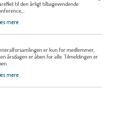
areNet til den årligt tilbagevendende
nference,...
æs mere
eneralforsamlingen er kun for medlemmer,
en årsdagen er åben for alle. Tilmeldingen er
ben.
æs mere