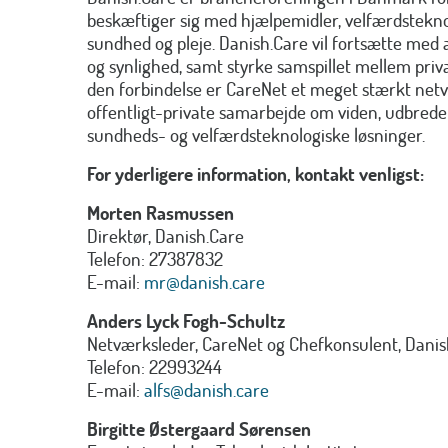
beskæftiger sig med hjælpemidler, velfærdsteknolo
sundhed og pleje. Danish.Care vil fortsætte med a
og synlighed, samt styrke samspillet mellem priva
den forbindelse er CareNet et meget stærkt net
offentligt-private samarbejde om viden, udbrede
sundheds- og velfærdsteknologiske løsninger.
For yderligere information, kontakt venligst:
Morten Rasmussen
Direktør, Danish.Care
Telefon: 27387832
E-mail:
mr@danish.care
Anders Lyck Fogh-Schultz
Netværksleder, CareNet og Chefkonsulent, Danis
Telefon: 22993244
E-mail:
alfs@danish.care
Birgitte Østergaard Sørensen