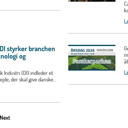
C
ko
L
 DI styrker branchen
G
m
nologi og
å
L
 Industri (DI) indleder et
jde, der skal give danske...
Next