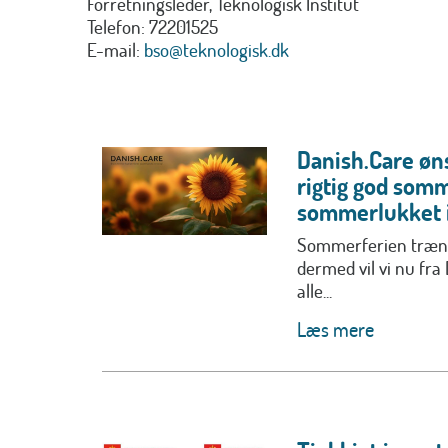
Forretningsleder, Teknologisk Institut
Telefon: 72201525
E-mail:
bso@teknologisk.dk
Danish.Care øns
rigtig god somm
sommerlukket i
Sommerferien trænge
dermed vil vi nu fra
alle...
Læs mere