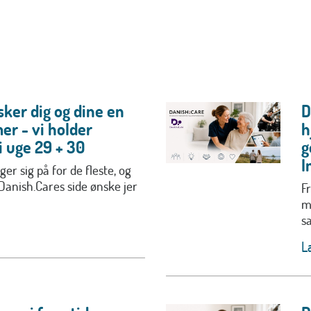
ker dig og dine en
D
er - vi holder
h
 uge 29 + 30
g
I
r sig på for de fleste, og
 Danish.Cares side ønske jer
Fr
m
s
L