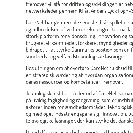
fremover vil stå for driften og udviklingen af n
netværksleder gennem 10 år, Anders Lyck Fogh-Sc
CareNet har gennem de seneste 16 år spillet en a
og udbredelsen af velfærdsteknologi i Danmark.
stærk platform for vidensdeling, innovation og 
brugere, virksomheder, forskere, myndigheder og
bidraget til at styrke Danmarks position som en 
sundheds- og velfærdsteknologiske løsninger.
Beslutningen om at overføre CareNet fuldt ud til
en strategisk vurdering af, hvordan organisatio
deres ressourcer og kompetencer fremover.
Teknologisk Institut træder ud af CareNet-samarbe
på uvildig faglighed og rådgivning, som er institu
aktører inden for sundhedsområdet. Teknologisk In
og med øget indsats engagere sig i innovation, ud
teknologiske løsninger, der kan styrke det dans
Danish.Care er brancheforeningen i Danmark fo