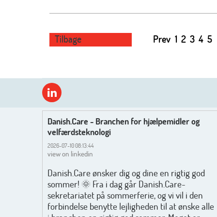
Tilbage
Prev
1
2
3
4
5
Danish.Care - Branchen for hjælpemidler og
velfærdsteknologi
2026-07-10 08:13:44
view on linkedin
Danish.Care ønsker dig og dine en rigtig god
sommer! 🌞 Fra i dag går Danish.Care-
sekretariatet på sommerferie, og vi vil i den
forbindelse benytte lejligheden til at ønske alle