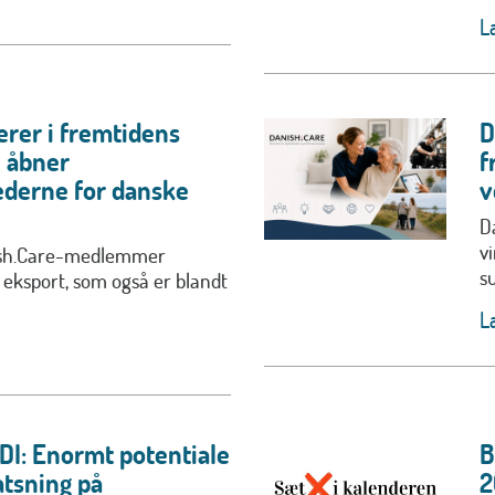
L
erer i fremtidens
D
u åbner
f
derne for danske
v
D
v
ish.Care-medlemmer
s
 eksport, som også er blandt
L
DI: Enormt potentiale
B
atsning på
2