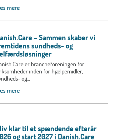
æs mere
anish.Care – Sammen skaber vi
remtidens sundheds- og
elfærdsløsninger
anish.Care er brancheforeningen for
irksomheder inden for hjælpemidler,
undheds- og...
æs mere
liv klar til et spændende efterår
026 og start 2027 i Danish.Care