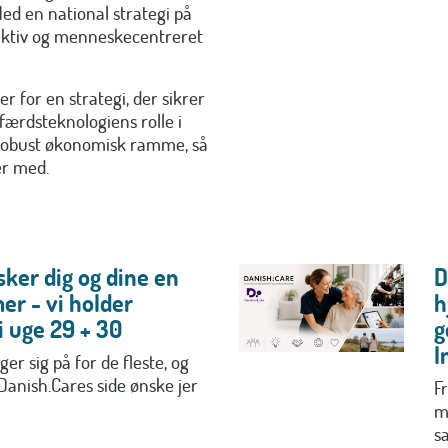
Med en national strategi på
fektiv og menneskecentreret
r for en strategi, der sikrer
færdsteknologiens rolle i
n robust økonomisk ramme, så
ger med.
ker dig og dine en
D
er - vi holder
h
 uge 29 + 30
g
I
r sig på for de fleste, og
 Danish.Cares side ønske jer
Fr
m
s