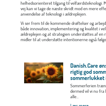
helhedsorienteret tilgang til velfærdsteknologi. 
vej kan vi tage de næste skridt mod en mere ef
anvendelse af teknologi i ældreplejen.
Vi ser frem til de kommende drøftelser og arbejde
både innovation, implementering og kvalitet i vel
ældreplejen og at strategien understøttes af e
midler til at understøtte intentionerne også føl
Danish.Care øns
rigtig god somm
sommerlukket i
Sommerferien trænge
dermed vil vi nu fra
alle...
Læs mere