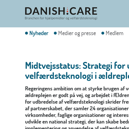
Nyheder
Medier og presse
Medlem
Midtvejsstatus: Strategi for
velfærdsteknologi i ældrepl
Regeringens ambition om at styrke brugen af v
ældreplejen er godt på vej, og arbejdet i Ældre
for udbredelse af velfærdsteknologi skrider fr
af partnerskabet, der samler 24 organisatione
virksomheder, faglige organisationer og intere
udvikle en national strategi, der kan skabe be
implementering og anvendelse af velfærdstekno