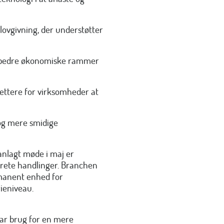
lovgivning, der understøtter
i bedre økonomiske rammer
ettere for virksomheder at
 og mere smidige
lanlagt møde i maj er
nkrete handlinger. Branchen
rmanent enhed for
rieniveau.
har brug for en mere