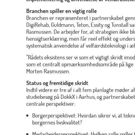
Branchen spiller en vigtig rolle
Branchen er repræsenteret i partnerskabet ge
DigiRehab, Guldmann, Teton, Essity og Tunstall s
Rasmussen. De arbejder for, at strategien ikke blo
hensigtserklæring, men får reel effekt og unders
systematisk anvendelse af velfærdsteknologi i æ
”Rådets eksistens ser vi som et vigtigt skridt imo
som et centralt opmærksomhedsområde på lige fo
Morten Rasmussen.
Status og fremtidige skridt
Indtil videre er tre af i alt fem planlagte møder a
studiebesøg på DokkX i Aarhus, og partnerskabet
centrale perspektiver:
Borgerperspektivet: Hvordan sikrer vi, at tekn
borgernes livskvalitet?
Medarbejderperspektivet: Hvilken rolle spiller t