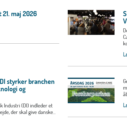
 21. maj 2026
S
V
D
C
ko
L
 DI styrker branchen
G
m
nologi og
å
L
 Industri (DI) indleder et
jde, der skal give danske...