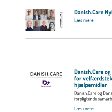
Danish.Care Nyt
Læs mere
Danish.Care og
for velfærdstek
hjælpemidler
Danish.Care og Dansk
forpligtende samarbe
Læs mere