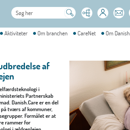
Aktiviteter
Om branchen
CareNet
Om Danish
 udbredelse af
ejen
elfærdsteknologi i
ministeriets Partnerskab
emad. Danish.Care er en del
r på tværs af kommuner,
ssegrupper. Formålet er at
dre rammer for
logi i ældreplejen.