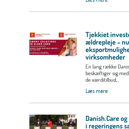
Tjekkiet invest
ældrepleje – n
eksportmulighe
virksomheder
En lang række Dan
beskæftiger sig med
de værditilbud,...
Læs mere
Danish.Care og 
i regeringens s