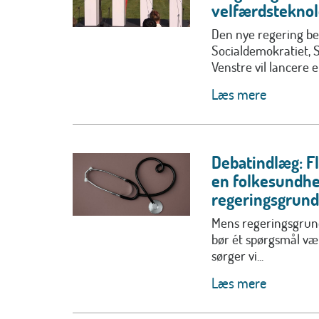
velfærdsteknol
Den nye regering be
Socialdemokratiet, 
Venstre vil lancere en
Læs mere
Debatindlæg: F
en folkesundhe
regeringsgrund
Mens regeringsgrund
bør ét spørgsmål v
sørger vi...
Læs mere