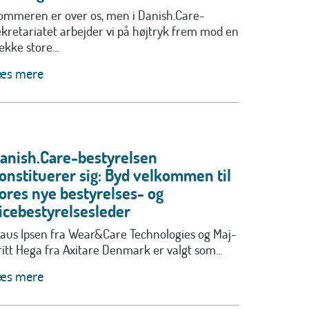
ommeren er over os, men i Danish.Care-
ekretariatet arbejder vi på højtryk frem mod en
ække store...
æs mere
anish.Care-bestyrelsen
onstituerer sig: Byd velkommen til
ores nye bestyrelses- og
icebestyrelsesleder
laus Ipsen fra Wear&Care Technologies og Maj-
ritt Hega fra Axitare Denmark er valgt som...
æs mere