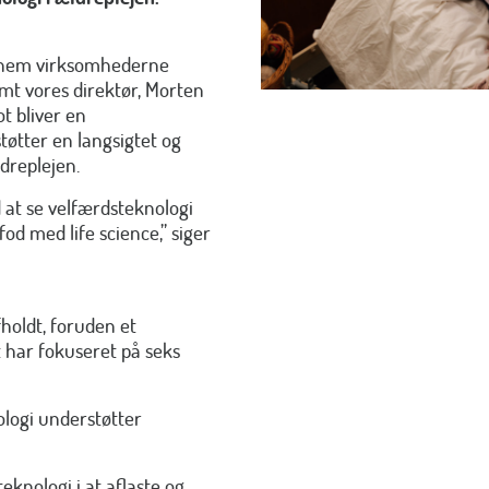
nnem virksomhederne
amt vores direktør, Morten
t bliver en
tøtter en langsigtet og
ldreplejen.
d at se velfærdsteknologi
d med life science,” siger
fholdt, foruden et
 har fokuseret på seks
ologi understøtter
eknologi i at aflaste og