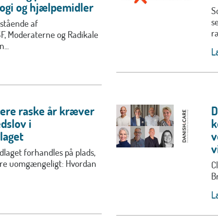
ogi og hjælpemidler
S
s
stående af
r
SF, Moderaterne og Radikale
...
L
lere raske år kræver
D
dslov i
k
laget
v
v
laget forhandles på plads,
ære uomgængeligt: Hvordan
C
B
L