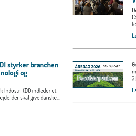
D
C
ko
L
 DI styrker branchen
G
m
nologi og
å
L
 Industri (DI) indleder et
jde, der skal give danske...