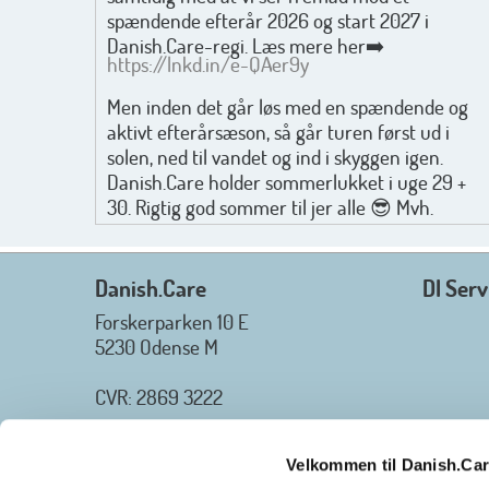
spændende efterår 2026 og start 2027 i
Danish.Care-regi. Læs mere her➡️
https://lnkd.in/e-QAer9y
Men inden det går løs med en spændende og
aktivt efterårsæson, så går turen først ud i
solen, ned til vandet og ind i skyggen igen.
Danish.Care holder sommerlukket i uge 29 +
30. Rigtig god sommer til jer alle 😎 Mvh.
Anders, Helle og Malthe
Danish.Care
DI Serv
Forskerparken 10 E
5230 Odense M
CVR: 2869 3222
_________________
Tlf.
+45 3254 2425
Velkommen til Danish.Ca
E-mail
: info@danish.care