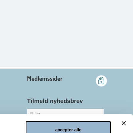
Medlemssider
Tilmeld nyhedsbrev
accepter alle
Medlem af Danish.Care