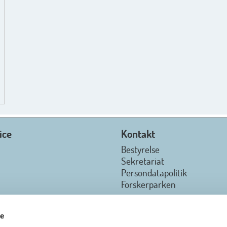
ice
Kontakt
Bestyrelse
Sekretariat
Persondatapolitik
Forskerparken
re