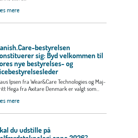
æs mere
anish.Care-bestyrelsen
onstituerer sig: Byd velkommen til
ores nye bestyrelses- og
icebestyrelsesleder
laus Ipsen fra Wear&Care Technologies og Maj-
ritt Hega fra Axitare Denmark er valgt som...
æs mere
kal du udstille på
elfærdsteknologi anno 2026?