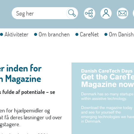
Aktiviteter
Om branchen
CareNet
Om Danish
r inden for
ch Magazine
fulde af potentiale – se
en for hjælpemidler og
t få deres løsninger ud over
gstagere.