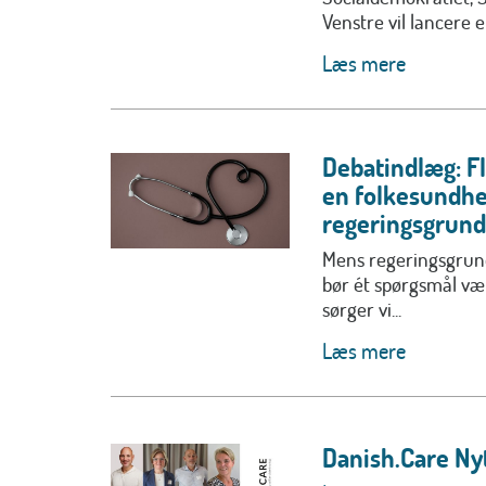
Venstre vil lancere en
Læs mere
Debatindlæg: F
en folkesundhe
regeringsgrund
Mens regeringsgrund
bør ét spørgsmål v
sørger vi...
Læs mere
Danish.Care Nyt