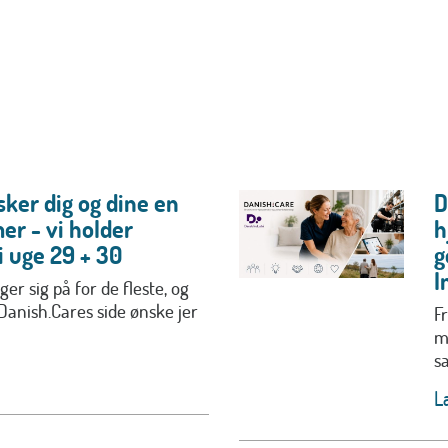
ker dig og dine en
D
er - vi holder
h
 uge 29 + 30
g
I
r sig på for de fleste, og
 Danish.Cares side ønske jer
Fr
m
s
L