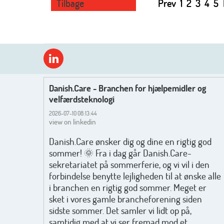
Tilbage
Prev
1
2
3
4
5
Danish.Care - Branchen for hjælpemidler og
velfærdsteknologi
2026-07-10 08:13:44
view on linkedin
Danish.Care ønsker dig og dine en rigtig god
sommer! 🌞 Fra i dag går Danish.Care-
sekretariatet på sommerferie, og vi vil i den
forbindelse benytte lejligheden til at ønske alle
i branchen en rigtig god sommer. Meget er
sket i vores gamle brancheforening siden
sidste sommer. Det samler vi lidt op på,
samtidig med at vi ser fremad mod et