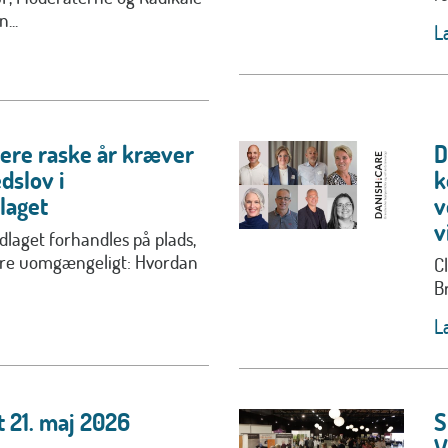
...
L
lere raske år kræver
D
dslov i
k
laget
v
v
laget forhandles på plads,
ære uomgængeligt: Hvordan
C
B
L
 21. maj 2026
S
V