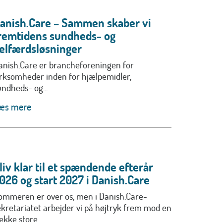
anish.Care – Sammen skaber vi
remtidens sundheds- og
elfærdsløsninger
anish.Care er brancheforeningen for
irksomheder inden for hjælpemidler,
undheds- og...
æs mere
liv klar til et spændende efterår
026 og start 2027 i Danish.Care
ommeren er over os, men i Danish.Care-
ekretariatet arbejder vi på højtryk frem mod en
ække store...