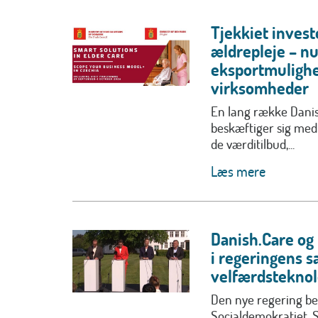
Tjekkiet invest
ældrepleje – n
eksportmulighe
virksomheder
En lang række Dan
beskæftiger sig med
de værditilbud,...
Læs mere
Danish.Care og 
i regeringens s
velfærdsteknol
Den nye regering be
Socialdemokratiet, 