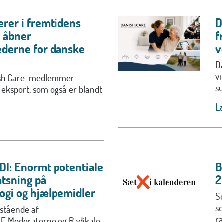
erer i fremtidens
D
u åbner
f
derne for danske
v
D
v
ish.Care-medlemmer
s
 eksport, som også er blandt
L
DI: Enormt potentiale
B
atsning på
2
ogi og hjælpemidler
S
s
stående af
r
SF, Moderaterne og Radikale