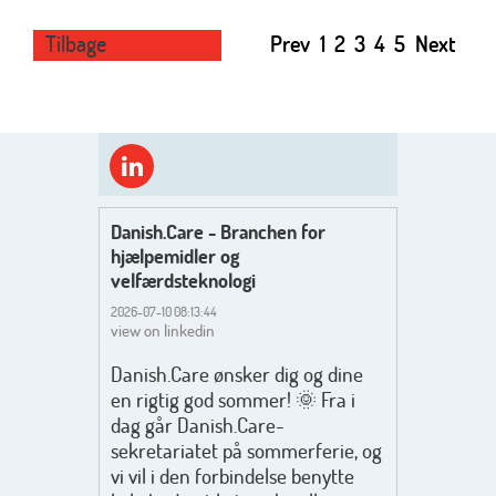
Tilbage
Prev
1
2
3
4
5
Next
Danish.Care - Branchen for
hjælpemidler og
velfærdsteknologi
2026-07-10 08:13:44
view on linkedin
Danish.Care ønsker dig og dine
en rigtig god sommer! 🌞 Fra i
dag går Danish.Care-
sekretariatet på sommerferie, og
vi vil i den forbindelse benytte