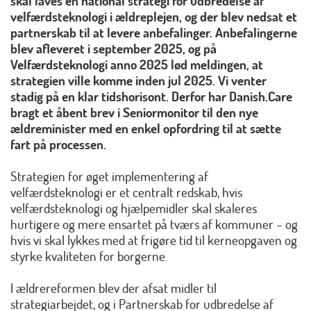
skal laves en national strategi for udbredelse af
velfærdsteknologi i ældreplejen, og der blev nedsat et
partnerskab til at levere anbefalinger. Anbefalingerne
blev afleveret i september 2025, og på
Velfærdsteknologi anno 2025 lød meldingen, at
strategien ville komme inden jul 2025. Vi venter
stadig på en klar tidshorisont. Derfor har Danish.Care
bragt et åbent brev i Seniormonitor til den nye
ældreminister med en enkel opfordring til at sætte
fart på processen.
Strategien for øget implementering af
velfærdsteknologi er et centralt redskab, hvis
velfærdsteknologi og hjælpemidler skal skaleres
hurtigere og mere ensartet på tværs af kommuner – og
hvis vi skal lykkes med at frigøre tid til kerneopgaven og
styrke kvaliteten for borgerne.
I ældrereformen blev der afsat midler til
strategiarbejdet, og i Partnerskab for udbredelse af