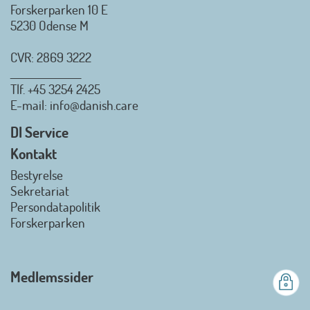
Forskerparken 10 E
5230 Odense M
CVR: 2869 3222
_________________
Tlf.
+45 3254 2425
Danish.Care - Branchen for
E-mail
: info@danish.care
hjælpemidler og
velfærdsteknologi
DI Service
2026-07-02 08:20:06
Kontakt
view on linkedin
Bestyrelse
Det er en stor glæde, at
Sekretariat
Danish.Care fra den 01. juli 2026
Persondatapolitik
officielt kan kalde sig for
Forskerparken
medlemsforening i DI - Dansk
Industri. Samarbejdet skal styrke
branchens politiske
Medlemssider
gennemslagskraft og skabe
bedre vilkår for virksomheder