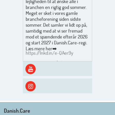
lejligheden til at ønske alle i
branchen en rigtig god sommer.
Meget er sket i vores gamle
brancheforening siden sidste
sommer. Det samler vi lidt op på,
samtidig med at vi ser fremad
mod et spændende efterår 2026
og start 2027 i Danish.Care-regi.
Læs mere her➡️
https://lnkd.in/e-QAer9y
Men inden det går løs med en
spændende og aktivt
efterårsæson, så går turen først
ud i solen, ned til vandet og ind i
skyggen igen. Danish.Care holder
sommerlukket i uge 29 + 30.
Rigtig god sommer til jer alle 😎
Mvh. Anders, Helle og Malthe
Danish.Care