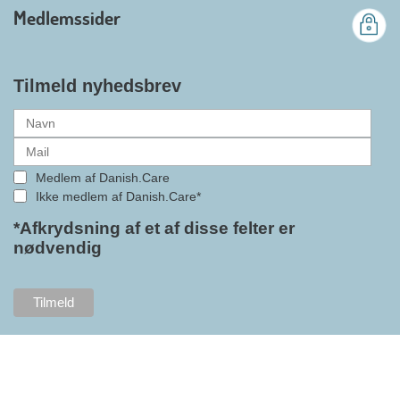
branchens politiske
Medlemssider
gennemslagskraft og skabe
bedre vilkår for virksomheder
inden for velfærdsteknologi og
hjælpemidler samt give
Tilmeld nyhedsbrev
medlemmerne adgang til en
række nye individuelle
medlemsservices leveret af DI. At
alle formaliteterne nu er på plads
Medlem af Danish.Care
i samarbejdet mellem
Ikke medlem af Danish.Care*
Danish.Care og DI glæder
bestyrelsesleder i Danish.Care,
*Afkrydsning af et af disse felter er
nødvendig
Claus Ipsen. Han betragter
indlemmelsen i DI som en
fremtidssikring af Danish.Care,
som både er med til at styrke
brancheforeningen i sig selv,
men også til at styrke
foreningens mange medlemmer.
"Vores branche står midt i store