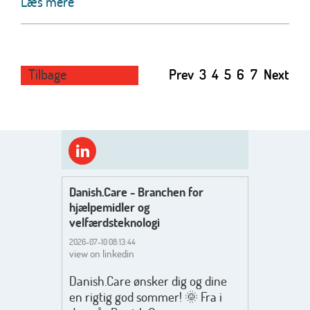
Læs mere
Tilbage
Prev
3
4
5
6
7
Next
Danish.Care - Branchen for
hjælpemidler og
velfærdsteknologi
2026-07-10 08:13:44
view on linkedin
Danish.Care ønsker dig og dine
en rigtig god sommer! 🌞 Fra i