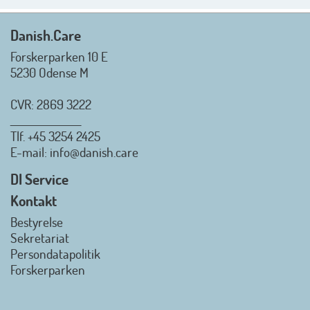
Rigtig god sommer til jer alle 😎
Mvh. Anders, Helle og Malthe
Danish.Care
Forskerparken 10 E
5230 Odense M
CVR: 2869 3222
_________________
Tlf.
+45 3254 2425
Danish.Care - Branchen for
E-mail
: info@danish.care
hjælpemidler og
velfærdsteknologi
DI Service
2026-07-02 08:20:06
Kontakt
view on linkedin
Bestyrelse
Det er en stor glæde, at
Sekretariat
Danish.Care fra den 01. juli 2026
Persondatapolitik
officielt kan kalde sig for
Forskerparken
medlemsforening i DI - Dansk
Industri. Samarbejdet skal styrke