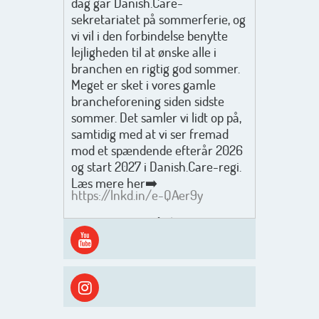
dag går Danish.Care-
sekretariatet på sommerferie, og
vi vil i den forbindelse benytte
lejligheden til at ønske alle i
branchen en rigtig god sommer.
Meget er sket i vores gamle
brancheforening siden sidste
sommer. Det samler vi lidt op på,
samtidig med at vi ser fremad
mod et spændende efterår 2026
og start 2027 i Danish.Care-regi.
Læs mere her➡️
https://lnkd.in/e-QAer9y
Men inden det går løs med en
spændende og aktivt
efterårsæson, så går turen først
ud i solen, ned til vandet og ind i
skyggen igen. Danish.Care holder
sommerlukket i uge 29 + 30.