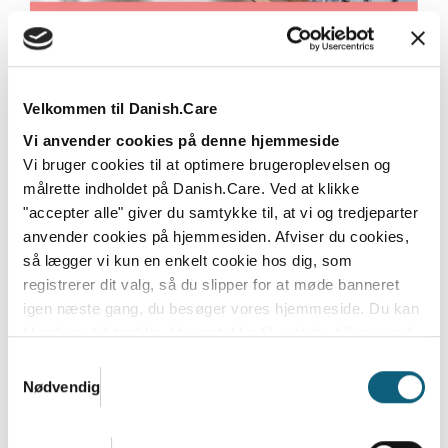
Velkommen til Danish.Care
Vi anvender cookies på denne hjemmeside
Danish.Care Nyt 28. april 2025
Vi bruger cookies til at optimere brugeroplevelsen og
målrette indholdet på Danish.Care. Ved at klikke
Læs mere
"accepter alle" giver du samtykke til, at vi og tredjeparter
anvender cookies på hjemmesiden. Afviser du cookies,
så lægger vi kun en enkelt cookie hos dig, som
registrerer dit valg, så du slipper for at møde banneret
igen næste gang, du besøger vores hjemmeside. Du kan
til enhver tid trække dit samtykke til cookies tilbage ved
at nulstille cookieindstillinger i din browser.
Læs hele
Samtykkevalg
Danish.Cares privatlivs- og cookiepolitik
Nødvendig