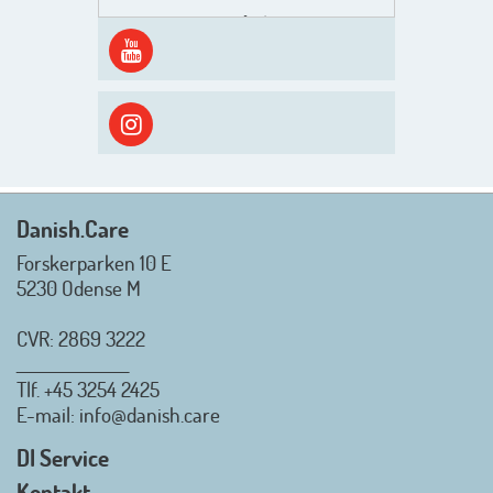
Men inden det går løs med en
spændende og aktivt
efterårsæson, så går turen først
ud i solen, ned til vandet og ind i
skyggen igen. Danish.Care holder
sommerlukket i uge 29 + 30.
Rigtig god sommer til jer alle 😎
Mvh. Anders, Helle og Malthe
Danish.Care
Forskerparken 10 E
5230 Odense M
CVR: 2869 3222
_________________
Tlf.
+45 3254 2425
Danish.Care - Branchen for
E-mail
: info@danish.care
hjælpemidler og
velfærdsteknologi
DI Service
2026-07-02 08:20:06
Kontakt