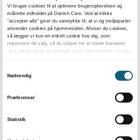
Vi bruger cookies til at optimere brugeroplevelsen og
målrette indholdet på Danish.Care. Ved at klikke
"accepter alle" giver du samtykke til, at vi og tredjeparter
anvender cookies på hjemmesiden. Afviser du cookies,
så lægger vi kun en enkelt cookie hos dig, som
Danish.Care – Sammen skaber vi
registrerer dit valg, så du slipper for at møde banneret
fremtidens sundheds- og
igen næste gang, du besøger vores hjemmeside. Du kan
velfærdsløsninger
til enhver tid trække dit samtykke til cookies tilbage ved
at nulstille cookieindstillinger i din browser.
Læs hele
Samtykkevalg
Danish.Care er brancheforeningen for
Danish.Cares privatlivs- og cookiepolitik
Nødvendig
virksomheder inden for hjælpemidler, sundheds-
og...
Læs mere
Præferencer
Statistik