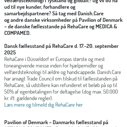
velfærdsteknologi i Tyskland og globalt? Og vil du nå
ud til nye kunder, forhandlere og
samarbejdspartnere? Så tag med Danish.Care
og andre danske virksomheder
på Pavilion of Denmark
– de danske fællesstande
på RehaCare og MEDICA &
COMPAMED.
Dansk fællesstand på RehaCare d. 17.-20. september
2025
RehaCare i Düsseldorf er Europas største og mest
toneangivende messe inden for hjælpemidler og
velfærdsteknologi til ældre og handicappede. Danish.Care
har ansøgt Trade Council om tilskud til fællesstanden på
RehaCare, så udstillere kan refunderet et beløb på op til
50% af egenbetalingen for deltagelse (dog max. 50.000
kr. ift. gældende regler).
Læs mere og tilmeld dig RehaCare her
Pavilion of Denmark – Danmarks fællesstand på