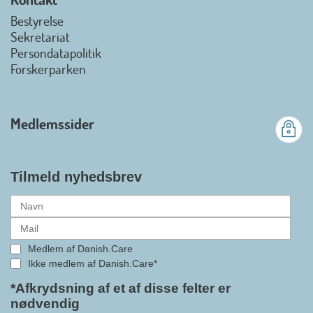
view on linkedin
Bestyrelse
Det er en stor glæde, at
Sekretariat
Danish.Care fra den 01. juli 2026
Persondatapolitik
officielt kan kalde sig for
Forskerparken
medlemsforening i DI - Dansk
Industri. Samarbejdet skal styrke
branchens politiske
Medlemssider
gennemslagskraft og skabe
bedre vilkår for virksomheder
inden for velfærdsteknologi og
hjælpemidler samt give
Tilmeld nyhedsbrev
medlemmerne adgang til en
række nye individuelle
medlemsservices leveret af DI. At
alle formaliteterne nu er på plads
Medlem af Danish.Care
i samarbejdet mellem
Ikke medlem af Danish.Care*
Danish.Care og DI glæder
bestyrelsesleder i Danish.Care,
*Afkrydsning af et af disse felter er
nødvendig
Claus Ipsen. Han betragter