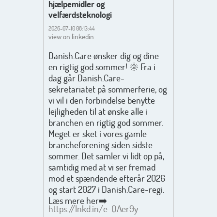
hjælpemidler og
velfærdsteknologi
2026-07-10 08:13:44
view on linkedin
Danish.Care ønsker dig og dine
en rigtig god sommer! 🌞 Fra i
dag går Danish.Care-
sekretariatet på sommerferie, og
vi vil i den forbindelse benytte
lejligheden til at ønske alle i
branchen en rigtig god sommer.
Meget er sket i vores gamle
brancheforening siden sidste
sommer. Det samler vi lidt op på,
samtidig med at vi ser fremad
mod et spændende efterår 2026
og start 2027 i Danish.Care-regi.
Læs mere her➡️
https://lnkd.in/e-QAer9y