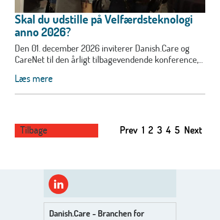
Skal du udstille på Velfærdsteknologi
anno 2026?
Den 01. december 2026 inviterer Danish.Care og
CareNet til den årligt tilbagevendende konference,...
Læs mere
Tilbage
Prev
1
2
3
4
5
Next
Danish.Care - Branchen for