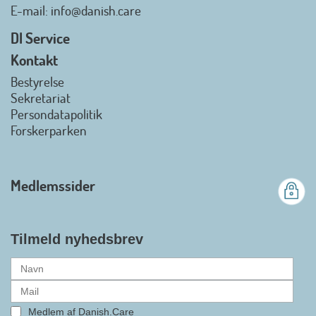
Danish.Care - Branchen for
E-mail
: info@danish.care
hjælpemidler og
velfærdsteknologi
DI Service
2026-07-02 08:20:06
Kontakt
view on linkedin
Bestyrelse
Det er en stor glæde, at
Sekretariat
Danish.Care fra den 01. juli 2026
Persondatapolitik
officielt kan kalde sig for
Forskerparken
medlemsforening i DI - Dansk
Industri. Samarbejdet skal styrke
branchens politiske
Medlemssider
gennemslagskraft og skabe
bedre vilkår for virksomheder
inden for velfærdsteknologi og
hjælpemidler samt give
Tilmeld nyhedsbrev
medlemmerne adgang til en
række nye individuelle
medlemsservices leveret af DI. At
alle formaliteterne nu er på plads
Medlem af Danish.Care