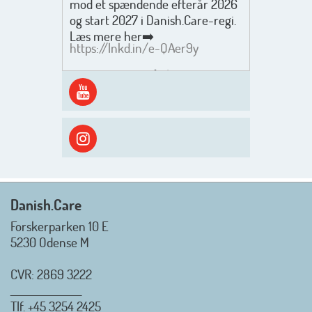
mod et spændende efterår 2026
og start 2027 i Danish.Care-regi.
Læs mere her➡️
https://lnkd.in/e-QAer9y
Men inden det går løs med en
spændende og aktivt
efterårsæson, så går turen først
ud i solen, ned til vandet og ind i
skyggen igen. Danish.Care holder
sommerlukket i uge 29 + 30.
Rigtig god sommer til jer alle 😎
Mvh. Anders, Helle og Malthe
Danish.Care
Forskerparken 10 E
5230 Odense M
CVR: 2869 3222
_________________
Tlf.
+45 3254 2425