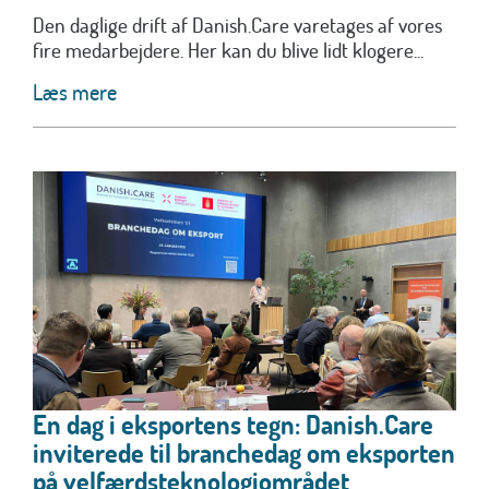
Den daglige drift af Danish.Care varetages af vores
fire medarbejdere. Her kan du blive lidt klogere...
Læs mere
En dag i eksportens tegn: Danish.Care
inviterede til branchedag om eksporten
på velfærdsteknologiområdet