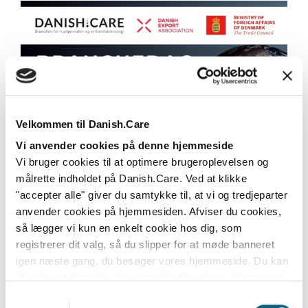
Velkommen til Danish.Care
Vi anvender cookies på denne hjemmeside
Branchedag om eksport - dyk ned i
Vi bruger cookies til at optimere brugeroplevelsen og
programmet og tilmeld dig nu
målrette indholdet på Danish.Care. Ved at klikke
"accepter alle" giver du samtykke til, at vi og tredjeparter
Branchedag om eksport med fokus på Canada,
anvender cookies på hjemmesiden. Afviser du cookies,
Storbritannien, Frankrig, Norge, Italien - og Kenya –
så lægger vi kun en enkelt cookie hos dig, som
den...
registrerer dit valg, så du slipper for at møde banneret
Læs mere
igen næste gang, du besøger vores hjemmeside. Du kan
til enhver tid trække dit samtykke til cookies tilbage ved
at nulstille cookieindstillinger i din browser.
Læs hele
Samtykkevalg