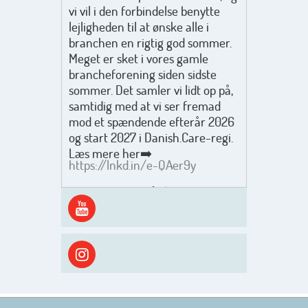
vi vil i den forbindelse benytte
lejligheden til at ønske alle i
branchen en rigtig god sommer.
Meget er sket i vores gamle
brancheforening siden sidste
sommer. Det samler vi lidt op på,
samtidig med at vi ser fremad
mod et spændende efterår 2026
og start 2027 i Danish.Care-regi.
Læs mere her➡️
https://lnkd.in/e-QAer9y
Men inden det går løs med en
spændende og aktivt
efterårsæson, så går turen først
ud i solen, ned til vandet og ind i
skyggen igen. Danish.Care holder
sommerlukket i uge 29 + 30.
Rigtig god sommer til jer alle 😎
Mvh. Anders, Helle og Malthe