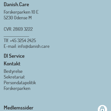
Danish.Care
Forskerparken 10 E
5230 Odense M
CVR: 2869 3222
_________________
Tlf.
+45 3254 2425
Danish.Care - Branchen for
E-mail
: info@danish.care
hjælpemidler og
velfærdsteknologi
DI Service
2026-07-02 08:20:06
Kontakt
view on linkedin
Bestyrelse
Det er en stor glæde, at
Sekretariat
Danish.Care fra den 01. juli 2026
Persondatapolitik
officielt kan kalde sig for
Forskerparken
medlemsforening i DI - Dansk
Industri. Samarbejdet skal styrke
branchens politiske
Medlemssider
gennemslagskraft og skabe