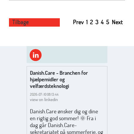
Tilbage
Prev
1
2
3
4
5
Next
Danish.Care - Branchen for
hjælpemidler og
velfærdsteknologi
2026-07-10 08:13:44
view on linkedin
Danish.Care ønsker dig og dine
en rigtig god sommer! 🌞 Fra i
dag går Danish.Care-
sekretariatet på sommerferie, og