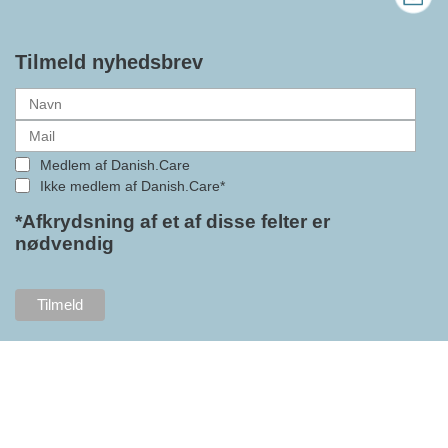
bedre vilkår for virksomheder
inden for velfærdsteknologi og
hjælpemidler samt give
Tilmeld nyhedsbrev
medlemmerne adgang til en
række nye individuelle
medlemsservices leveret af DI. At
alle formaliteterne nu er på plads
Medlem af Danish.Care
i samarbejdet mellem
Ikke medlem af Danish.Care*
Danish.Care og DI glæder
bestyrelsesleder i Danish.Care,
*Afkrydsning af et af disse felter er
nødvendig
Claus Ipsen. Han betragter
indlemmelsen i DI som en
fremtidssikring af Danish.Care,
som både er med til at styrke
brancheforeningen i sig selv,
men også til at styrke
foreningens mange medlemmer.
"Vores branche står midt i store
forandringer, og behovet for