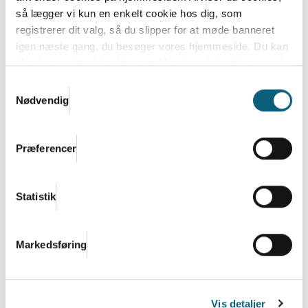
så lægger vi kun en enkelt cookie hos dig, som
registrerer dit valg, så du slipper for at møde banneret
igen næste gang, du besøger vores hjemmeside. Du kan
Debatindlæg: Flere raske år kræver en
til enhver tid trække dit samtykke til cookies tilbage ved
folkesundhedslov i
at nulstille cookieindstillinger i din browser.
Læs hele
Samtykkevalg
regeringsgrundlaget
Danish.Cares privatlivs- og cookiepolitik
Nødvendig
Mens regeringsgrundlaget forhandles på plads, bør
ét spørgsmål være uomgængeligt: Hvordan sørger
Præferencer
vi...
Læs mere
Statistik
Markedsføring
Vis detaljer