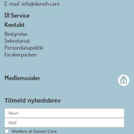
Danish.Care - Branchen for
E-mail
: info@danish.care
hjælpemidler og
velfærdsteknologi
DI Service
2026-07-02 08:20:06
Kontakt
view on linkedin
Bestyrelse
Det er en stor glæde, at
Sekretariat
Danish.Care fra den 01. juli 2026
Persondatapolitik
officielt kan kalde sig for
Forskerparken
medlemsforening i DI - Dansk
Industri. Samarbejdet skal styrke
branchens politiske
Medlemssider
gennemslagskraft og skabe
bedre vilkår for virksomheder
inden for velfærdsteknologi og
hjælpemidler samt give
Tilmeld nyhedsbrev
medlemmerne adgang til en
række nye individuelle
medlemsservices leveret af DI. At
alle formaliteterne nu er på plads
Medlem af Danish.Care