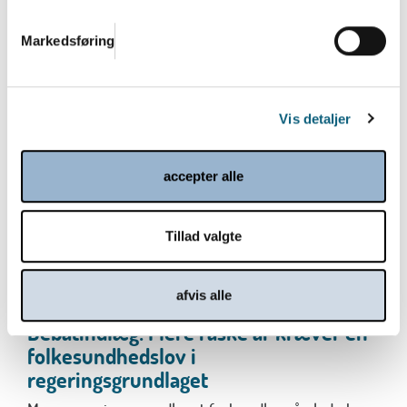
sekretariatet arbejder vi på højtryk frem mod en
række store...
Markedsføring
Læs mere
Vis detaljer
accepter alle
Tillad valgte
afvis alle
Debatindlæg: Flere raske år kræver en
folkesundhedslov i
regeringsgrundlaget