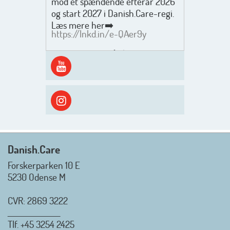
mod et spændende efterår 2026
og start 2027 i Danish.Care-regi.
Læs mere her➡️
https://lnkd.in/e-QAer9y
Men inden det går løs med en
spændende og aktivt
efterårsæson, så går turen først
ud i solen, ned til vandet og ind i
skyggen igen. Danish.Care holder
sommerlukket i uge 29 + 30.
Rigtig god sommer til jer alle 😎
Mvh. Anders, Helle og Malthe
Danish.Care
Forskerparken 10 E
5230 Odense M
CVR: 2869 3222
_________________
Tlf.
+45 3254 2425