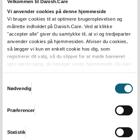
Velkommen til Danish.Care
Den nye regering bestående af Socialdemokratiet,
Vi anvender cookies på denne hjemmeside
SF, Moderaterne og Radikale Venstre vil lancere en...
Vi bruger cookies til at optimere brugeroplevelsen og
Læs mere
målrette indholdet på Danish.Care. Ved at klikke
"accepter alle" giver du samtykke til, at vi og tredjeparter
anvender cookies på hjemmesiden. Afviser du cookies,
så lægger vi kun en enkelt cookie hos dig, som
registrerer dit valg, så du slipper for at møde banneret
igen næste gang, du besøger vores hjemmeside. Du kan
til enhver tid trække dit samtykke til cookies tilbage ved
at nulstille cookieindstillinger i din browser.
Læs hele
Samtykkevalg
Danish.Cares privatlivs- og cookiepolitik
Nødvendig
Præferencer
Bliv klar til et spændende efterår 2026
og start 2027 i Danish.Care
Statistik
Sommeren er over os, men i Danish.Care-