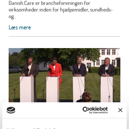
Danish.Care er brancheforeningen for
virksomheder inden for hjælpemidler, sundheds-
og...
Læs mere
Danish.Care og DI: Enormt potentiale i
regeringens satsning på
velfærdsteknologi og hjælpemidler