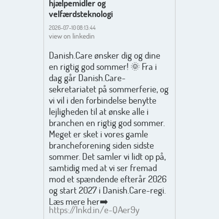
hjælpemidler og
velfærdsteknologi
2026-07-10 08:13:44
view on linkedin
Danish.Care ønsker dig og dine
en rigtig god sommer! 🌞 Fra i
dag går Danish.Care-
sekretariatet på sommerferie, og
vi vil i den forbindelse benytte
lejligheden til at ønske alle i
branchen en rigtig god sommer.
Meget er sket i vores gamle
brancheforening siden sidste
sommer. Det samler vi lidt op på,
samtidig med at vi ser fremad
mod et spændende efterår 2026
og start 2027 i Danish.Care-regi.
Læs mere her➡️
https://lnkd.in/e-QAer9y