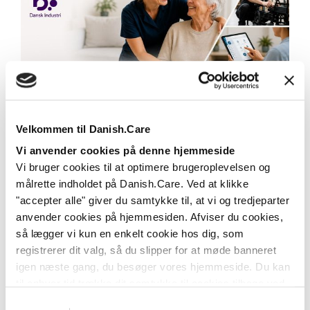
Danish.Care styrker branchen for
hjælpemidler og velfærdsteknologi
Velkommen til Danish.Care
gennem samarbejde med Dansk
Vi anvender cookies på denne hjemmeside
Industri
Vi bruger cookies til at optimere brugeroplevelsen og
Fra den 1. juli 2026 bliver Danish.Care
målrette indholdet på Danish.Care. Ved at klikke
medlemsforening i Dansk Industri (DI) – et
"accepter alle" giver du samtykke til, at vi og tredjeparter
samarbejde som...
anvender cookies på hjemmesiden. Afviser du cookies,
så lægger vi kun en enkelt cookie hos dig, som
Læs mere
registrerer dit valg, så du slipper for at møde banneret
igen næste gang, du besøger vores hjemmeside. Du kan
til enhver tid trække dit samtykke til cookies tilbage ved
at nulstille cookieindstillinger i din browser.
Læs hele
Samtykkevalg