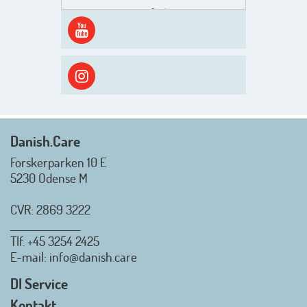
Men inden det går løs med en
spændende og aktivt
efterårsæson, så går turen først
ud i solen, ned til vandet og ind i
skyggen igen. Danish.Care holder
sommerlukket i uge 29 + 30.
Rigtig god sommer til jer alle 😎
Mvh. Anders, Helle og Malthe
Danish.Care
Forskerparken 10 E
5230 Odense M
CVR: 2869 3222
_________________
Tlf.
+45 3254 2425
Danish.Care - Branchen for
E-mail
: info@danish.care
hjælpemidler og
velfærdsteknologi
DI Service
2026-07-02 08:20:06
Kontakt