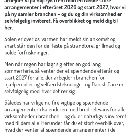
arbejder vi på højtryk frem mod en række store
arrangementer i efteråret 2026 og start 2027, hvor vi
på ny samler branchen – og du og din virksomhed er
selvfølgelig inviteret. Få overblikket og meld dig til
her.
Solen er over os, varmen har meldt sin ankomst og
snart står den for de fleste på strandture, grillmad og
kolde forfriskninger.
Men når røgen har lagt sig efter en god lang
sommerferie, så venter der et spændende efterår og
start 2027 for alle, der arbejder i branchen for
hjælpemidler og velfærdsteknologi – og Danish.Care er
selvfølgelig med, hvor det rør sig.
Således har vi lige nu fire vigtige og spændende
arrangementer i kalenderen med bred relevans for alle
virksomheder i branchen – og du er naturligvis inviteret
med til dem alle. Herunder får du et stort overblik over,
hvad der venter af spændende arrangementer i de