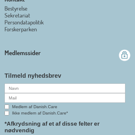
view on linkedin
Bestyrelse
Det er en stor glæde, at
Sekretariat
Danish.Care fra den 01. juli 2026
Persondatapolitik
officielt kan kalde sig for
Forskerparken
medlemsforening i DI - Dansk
Industri. Samarbejdet skal styrke
branchens politiske
Medlemssider
gennemslagskraft og skabe
bedre vilkår for virksomheder
inden for velfærdsteknologi og
hjælpemidler samt give
Tilmeld nyhedsbrev
medlemmerne adgang til en
række nye individuelle
medlemsservices leveret af DI. At
alle formaliteterne nu er på plads
Medlem af Danish.Care
i samarbejdet mellem
Ikke medlem af Danish.Care*
Danish.Care og DI glæder
bestyrelsesleder i Danish.Care,
*Afkrydsning af et af disse felter er
nødvendig
Claus Ipsen. Han betragter