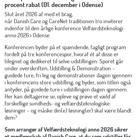
procent rabat (01. december i Odense)
Slut året 2026 af med et brag,
når Danish.Care og CareNet traditionen tro inviterer
indenfor til den årlige konference Velfærdsteknologi
anno 2026 i Odense.
Konferencen byder på et spændende, fagligt program
fordelt på tre konferencespor, hvoraf ét af disse er
tilegnet og dedikeret til selve udstillingen. Sporet går
under overskriften;
Udstilling & Demonstration –
guidede ture, fri leg og demonstrationer dagen igennem
i konferencens store udstilling
, og byder, som titlen også
antyder, på guidede ture i udstillingen dagen igennem.
Her kan deltagerne se, opleve og prøve et væld af
forskellige sundheds- og velfærdsteknologiske
løsninger – og måske din(e) løsning(er) skal være blandt
dem?
Som arrangør af Velfærdsteknologi anno 2026 sikrer
et medlemskab af Danish.Care, at du som udstiller får