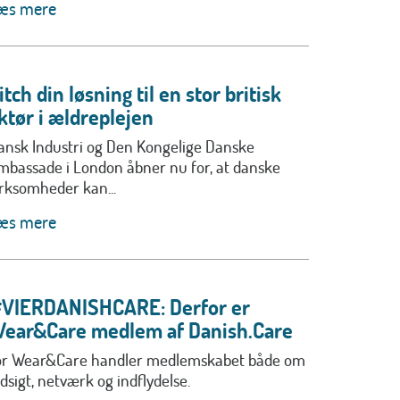
æs mere
itch din løsning til en stor britisk
ktør i ældreplejen
ansk Industri og Den Kongelige Danske
mbassade i London åbner nu for, at danske
irksomheder kan...
æs mere
VIERDANISHCARE: Derfor er
ear&Care medlem af Danish.Care
or Wear&Care handler medlemskabet både om
ndsigt, netværk og indflydelse.