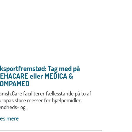
ksportfremstød: Tag med på
EHACARE eller MEDICA &
COMPAMED
anish.Care faciliterer fællesstande på to af
uropas store messer for hjælpemidler,
undheds- og...
æs mere