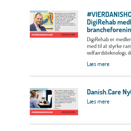
#VIERDANISHCA
DigiRehab med
brancheforeni
DigiRehab er medlem
med til at styrke r
velfærdsteknologi, de
Læs mere
Danish.Care Ny
Læs mere