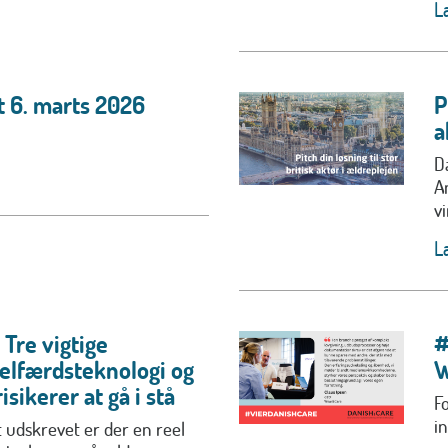
L
t 6. marts 2026
P
a
D
A
v
L
 Tre vigtige
#
velfærdsteknologi og
W
sikerer at gå i stå
F
i
 udskrevet er der en reel