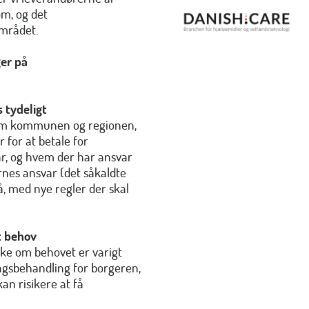
om, og det
området.
ger på
 tydeligt
lem kommunen og regionen,
r for at betale for
r, og hvem der har ansvar
nes ansvar (det såkaldte
, med nye regler der skal
t behov
kke om behovet er varigt
sagsbehandling for borgeren,
an risikere at få