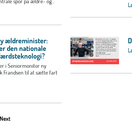
entrale spor på ældre- og...
L
ny ældreminister:
D
r den nationale
L
lfærdsteknologi?
er i Seniormonitor ny
 Frandsen til at sætte fart
Next