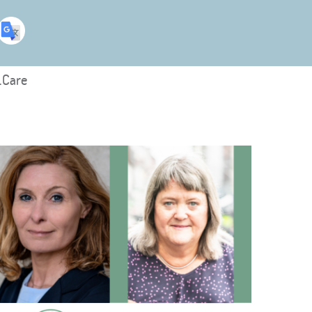
.Care