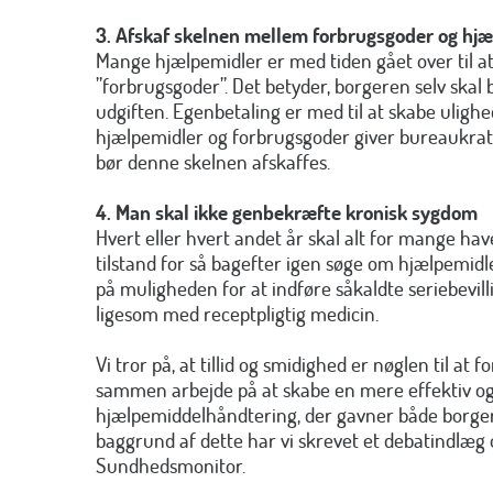
3. Afskaf skelnen mellem forbrugsgoder og hj
Mange hjælpemidler er med tiden gået over til at
”forbrugsgoder”. Det betyder, borgeren selv skal b
udgiften.
Egenbetaling er med til at skabe ulighe
hjælpemidler og forbrugsgoder giver bureaukra
bør denne skelnen afskaffes.
4. Man skal ikke genbekræfte kronisk sygdom
Hvert eller hvert andet år skal alt for mange ha
tilstand for så bagefter igen søge om hjælpemidle
på muligheden for at indføre såkaldte seriebevil
ligesom med receptpligtig medicin.
Vi tror på, at tillid og smidighed er nøglen til at
sammen arbejde på at skabe en mere effektiv og
hjælpemiddelhåndtering, der gavner både borge
baggrund af dette har vi skrevet et debatindlæg 
Sundhedsmonitor.