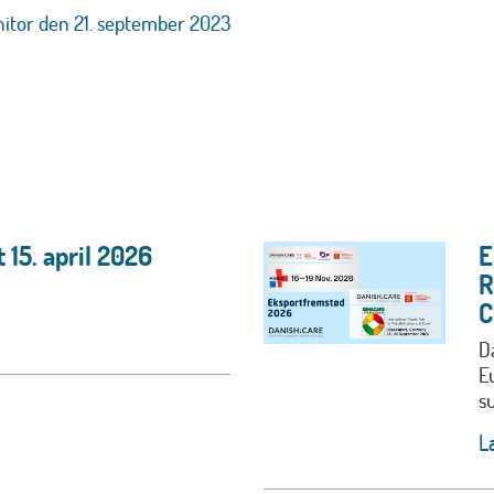
itor den 21. september 2023
 15. april 2026
E
R
D
E
s
L