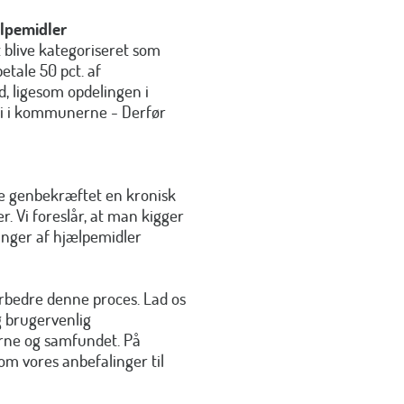
ælpemidler
 blive kategoriseret som
etale 50 pct. af
d, ligesom opdelingen i
ti i kommunerne - Derfør
ve genbekræftet en kronisk
r. Vi foreslår, at man kigger
linger af hjælpemidler
 forbedre denne proces. Lad os
 brugervenlig
rne og samfundet. På
om vores anbefalinger til