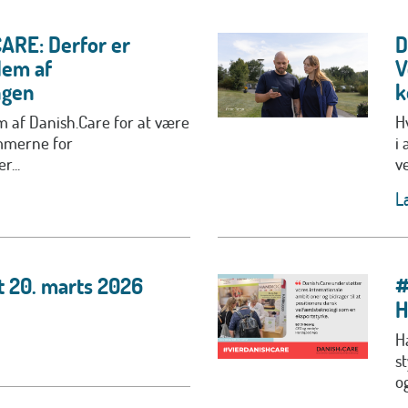
RE: Derfor er
D
lem af
V
ngen
k
 af Danish.Care for at være
H
ammerne for
i 
r...
ve
L
t 20. marts 2026
#
H
H
s
og