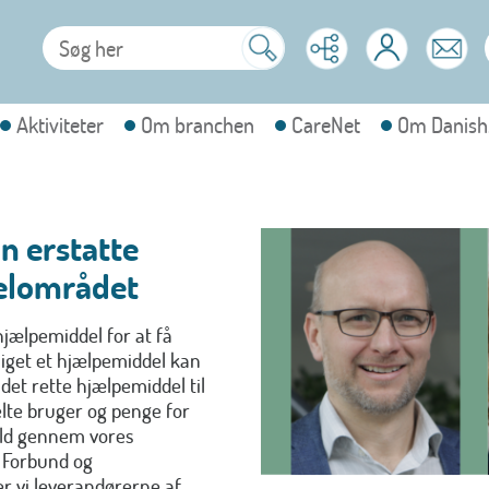
Aktiviteter
Om branchen
CareNet
Om Danish
an erstatte
elområdet
hjælpemiddel for at få
lliget et hjælpemiddel kan
det rette hjælpemiddel til
kelte bruger og penge for
old gennem vores
 Forbund og
 vi leverandørerne af