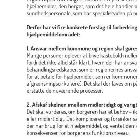
hjælpemidler, den borger, som det hele handler 
sundhedspersonale, som har specialistviden på 
Derfor har vi fire konkrete forslag til forbedrin
hjælpemiddelområdet:
1. Ansvar mellem kommune og region skal gøres
Mange personer oplever at blive kastebold mel
fordi det ikke altid står klart, hvem der har ansva
behandlingsredskaber, som er regionernes ansva
for at betale for hjælpemidler, som er kommuner
afgrænsningscirkulære). Det skal der laves om på
erstatte de nuværende processer.
2. Afskaf skelnen imellem midlertidigt og varig
Det skal vurderes, om borgeren har et behov – i
eller midlertidigt. Det komplicerer og forsinker 
der har brug for et hjælpemiddel, og ventetiden k
konsekvenser for borgerens funktionsniveau.