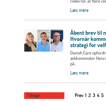
risiko for, at flere c
Læs mere
Åbent brev til 
Hvornår komme
strategi for ve
Danish.Care opfordr
ældreminister Henrik
på...
Læs mere
Tilbage
Prev
1
2
3
4
5