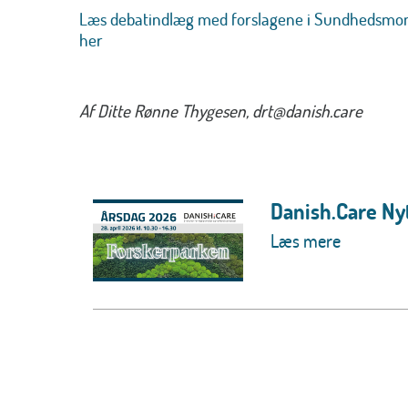
Læs debatindlæg med forslagene i Sundhedsmon
her
Af Ditte Rønne Thygesen, drt@danish.care
Danish.Care Nyt
Læs mere