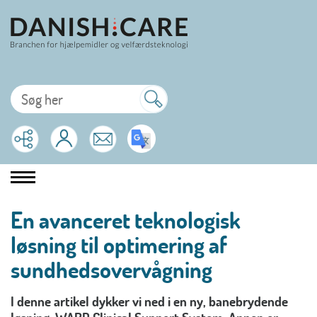
En avanceret teknologisk
løsning til optimering af
sundhedsovervågning
I denne artikel dykker vi ned i en ny, banebrydende