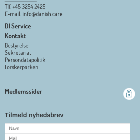
Tlf.
+45 3254 2425
Danish.Care - Branchen for
E-mail
: info@danish.care
hjælpemidler og
velfærdsteknologi
DI Service
2026-07-02 08:20:06
Kontakt
view on linkedin
Bestyrelse
Det er en stor glæde, at
Sekretariat
Danish.Care fra den 01. juli 2026
Persondatapolitik
officielt kan kalde sig for
Forskerparken
medlemsforening i DI - Dansk
Industri. Samarbejdet skal styrke
branchens politiske
Medlemssider
gennemslagskraft og skabe
bedre vilkår for virksomheder
inden for velfærdsteknologi og
hjælpemidler samt give
Tilmeld nyhedsbrev
medlemmerne adgang til en
række nye individuelle
medlemsservices leveret af DI. At