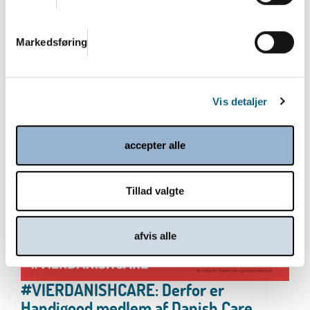
Markedsføring
Danish.Care Nyt 20. marts 2026
Læs mere
Vis detaljer
accepter alle
Tillad valgte
afvis alle
#VIERDANISHCARE: Derfor er
Handigood medlem af Danish.Care