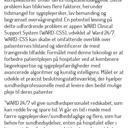
problem kan tilskrives flere faktorer, herunder
tidsmangel for sygeplejersker, lav bemanding og
begrænset overvågningstid. En potentiel løsning på
dette udfordrende problem er appen WARD Clinical
Support System (WARD-CSS), udviklet af Ward 24/7.
WARD-CSS kan skabe et omfattende overblik over
patienternes tilstand og identificerer de mest
trængende tilfælde. Formålet med denne teknologi er at
forbedre patientplejen på hospitaler ved at kombinere
lægeekspertise og sygeplejefærdigheder med
avancerede algoritmer og kunstig intelligens. Målet er at
udvikle et præcist beslutningsstøtteværktøj, der hjælper
sundhedsprofessionelle med at levere den bedst mulige
pleje til deres patienter
”WARD 24/7 vil give sundhedspersonalet redskabet, som
kan redde liv og spare tid. Vi går en tid i møde med
færre sygeplejersker/sundhedsfaglige og flere, som har
behov for sundhedsydelser, enten på hospitalet eller i