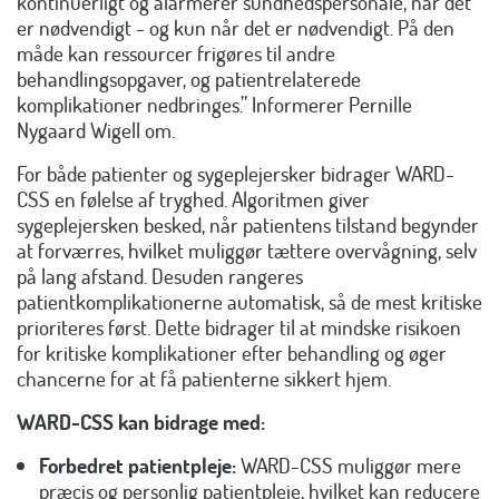
kontinuerligt og alarmerer sundhedspersonale, når det
er nødvendigt - og kun når det er nødvendigt. På den
måde kan ressourcer frigøres til andre
behandlingsopgaver, og patientrelaterede
komplikationer nedbringes.” Informerer Pernille
Nygaard Wigell om.
For både patienter og sygeplejersker bidrager WARD-
CSS en følelse af tryghed. Algoritmen giver
sygeplejersken besked, når patientens tilstand begynder
at forværres, hvilket muliggør tættere overvågning, selv
på lang afstand. Desuden rangeres
patientkomplikationerne automatisk, så de mest kritiske
prioriteres først. Dette bidrager til at mindske risikoen
for kritiske komplikationer efter behandling og øger
chancerne for at få patienterne sikkert hjem.
WARD-CSS kan bidrage med:
Forbedret patientpleje:
WARD-CSS muliggør mere
præcis og personlig patientpleje, hvilket kan reducere