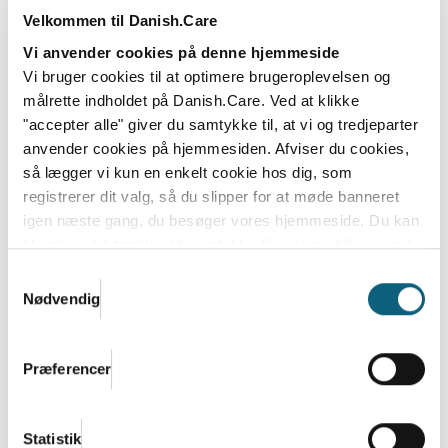
Velkommen til Danish.Care
Vi anvender cookies på denne hjemmeside
Dansk Industri og Danish.Care:
Vi bruger cookies til at optimere brugeroplevelsen og
Velfærdsteknologi skal forhindre
målrette indholdet på Danish.Care. Ved at klikke
kollaps i ældreplejen
"accepter alle" giver du samtykke til, at vi og tredjeparter
anvender cookies på hjemmesiden. Afviser du cookies,
Hvordan undgår vi, at manglen på medarbejdere i
så lægger vi kun en enkelt cookie hos dig, som
ældreplejen udvikler sig til en reel velfærdskrise?...
registrerer dit valg, så du slipper for at møde banneret
igen næste gang, du besøger vores hjemmeside. Du kan
Læs mere
til enhver tid trække dit samtykke til cookies tilbage ved
at nulstille cookieindstillinger i din browser.
Læs hele
Samtykkevalg
Danish.Cares privatlivs- og cookiepolitik
Nødvendig
Præferencer
Statistik