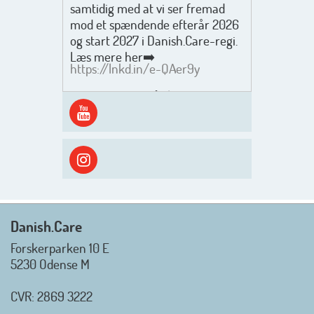
samtidig med at vi ser fremad
mod et spændende efterår 2026
og start 2027 i Danish.Care-regi.
Læs mere her➡️
https://lnkd.in/e-QAer9y
Men inden det går løs med en
spændende og aktivt
efterårsæson, så går turen først
ud i solen, ned til vandet og ind i
skyggen igen. Danish.Care holder
sommerlukket i uge 29 + 30.
Rigtig god sommer til jer alle 😎
Mvh. Anders, Helle og Malthe
Danish.Care
Forskerparken 10 E
5230 Odense M
CVR: 2869 3222
_________________