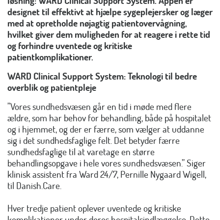
løsning: WARD Clinical Support System. Appen er
designet til effektivt at hjælpe sygeplejersker og læger
med at opretholde nøjagtig patientovervågning,
hvilket giver dem muligheden for at reagere i rette tid
og forhindre uventede og kritiske
patientkomplikationer.
WARD Clinical Support System: Teknologi til bedre
overblik og patientpleje
”Vores sundhedsvæsen går en tid i møde med flere
ældre, som har behov for behandling, både på hospitalet
og i hjemmet, og der er færre, som vælger at uddanne
sig i det sundhedsfaglige felt. Det betyder færre
sundhedsfaglige til at varetage en større
behandlingsopgave i hele vores sundhedsvæsen.” Siger
klinisk assistent fra Ward 24/7, Pernille Nygaard Wigell,
til Danish.Care.
Hver tredje patient oplever uventede og kritiske
komplikationer under deres hospitalsindlæggelse. Dette