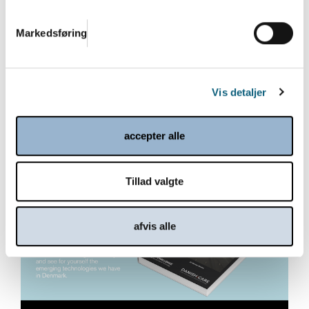
Danish.Care Årsdag 2025 med
Markedsføring
generalforsamling
Dagen byder på netværk, ny viden og politisk
perspektiv på implementering af velfærdsteknologi
Vis detaljer
og...
Læs mere
accepter alle
Tillad valgte
afvis alle