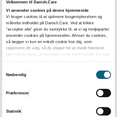
Velkommen til Danish.Care
Vi anvender cookies på denne hjemmeside
Vi bruger cookies til at optimere brugeroplevelsen og
målrette indholdet på Danish.Care. Ved at klikke
"accepter alle" giver du samtykke til, at vi og tredjeparter
anvender cookies på hjemmesiden. Afviser du cookies,
Danish.Care Nyt 8. maj 2025
så lægger vi kun en enkelt cookie hos dig, som
registrerer dit valg, så du slipper for at møde banneret
Læs mere
igen næste gang, du besøger vores hjemmeside. Du kan
til enhver tid trække dit samtykke til cookies tilbage ved
at nulstille cookieindstillinger i din browser.
Læs hele
Samtykkevalg
Danish.Cares privatlivs- og cookiepolitik
Nødvendig
Præferencer
Statistik