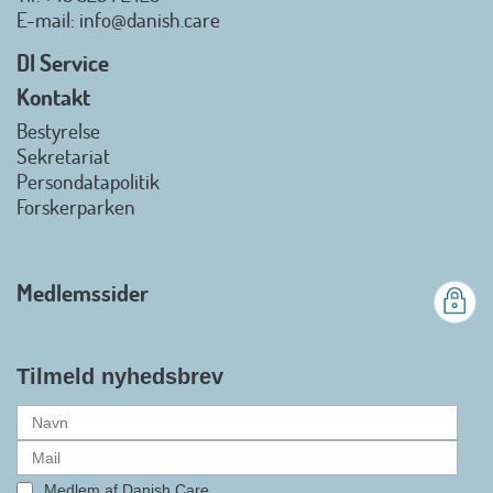
Danish.Care - Branchen for
E-mail
: info@danish.care
hjælpemidler og
velfærdsteknologi
DI Service
2026-07-02 08:20:06
Kontakt
view on linkedin
Bestyrelse
Det er en stor glæde, at
Sekretariat
Danish.Care fra den 01. juli 2026
Persondatapolitik
officielt kan kalde sig for
Forskerparken
medlemsforening i DI - Dansk
Industri. Samarbejdet skal styrke
branchens politiske
Medlemssider
gennemslagskraft og skabe
bedre vilkår for virksomheder
inden for velfærdsteknologi og
hjælpemidler samt give
Tilmeld nyhedsbrev
medlemmerne adgang til en
række nye individuelle
medlemsservices leveret af DI. At
alle formaliteterne nu er på plads
Medlem af Danish.Care