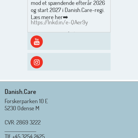
mod et spændende efterår 2026
og start 2027 i Danish.Care-regi.
Læs mere her➡️
https://lnkd.in/e-QAer9y
Men inden det går løs med en
spændende og aktivt
efterårsæson, så går turen først
ud i solen, ned til vandet og ind i
skyggen igen. Danish.Care holder
sommerlukket i uge 29 + 30.
Rigtig god sommer til jer alle 😎
Mvh. Anders, Helle og Malthe
Danish.Care
Forskerparken 10 E
5230 Odense M
CVR: 2869 3222
_________________
Tlf.
+45 3254 2425