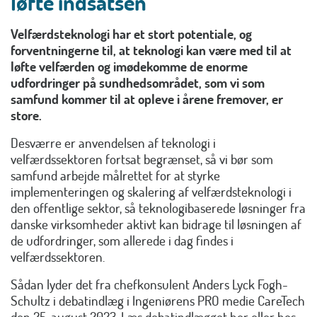
løfte indsatsen
Velfærdsteknologi har et stort potentiale, og
forventningerne til, at teknologi kan være med til at
løfte velfærden og imødekomme de enorme
udfordringer på sundhedsområdet, som vi som
samfund kommer til at opleve i årene fremover, er
store.
Desværre er anvendelsen af teknologi i
velfærdssektoren fortsat begrænset, så vi bør som
samfund arbejde målrettet for at styrke
implementeringen og skalering af velfærdsteknologi i
den offentlige sektor, så teknologibaserede løsninger fra
danske virksomheder aktivt kan bidrage til løsningen af
de udfordringer, som allerede i dag findes i
velfærdssektoren.
Sådan lyder det fra chefkonsulent Anders Lyck Fogh-
Schultz i debatindlæg i Ingeniørens PRO medie CareTech
den 25. august 2023. Læs debatindlægget her eller hos