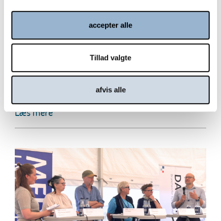
accepter alle
Tillad valgte
Velfærdsteknologi på dagsordenen:
Hovedpunkter fra åben høring i
afvis alle
Folketingets Ældreudvalg
Læs mere