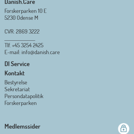
Danish.Care
Forskerparken 10 E
5230 Odense M
CVR: 2869 3222
_________________
Tlf.
+45 3254 2425
Danish.Care - Branchen for
E-mail
: info@danish.care
hjælpemidler og
velfærdsteknologi
DI Service
2026-07-02 08:20:06
Kontakt
view on linkedin
Bestyrelse
Det er en stor glæde, at
Sekretariat
Danish.Care fra den 01. juli 2026
Persondatapolitik
officielt kan kalde sig for
Forskerparken
medlemsforening i DI - Dansk
Industri. Samarbejdet skal styrke
branchens politiske
Medlemssider
gennemslagskraft og skabe