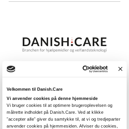
Morten Rasmussen stopper som
direktør i Danish.Care
Velkommen til Danish.Care
Morten Rasmussen fratræder sin stilling som
Vi anvender cookies på denne hjemmeside
direktør i brancheforeningen for hjælpemidler og...
Vi bruger cookies til at optimere brugeroplevelsen og
målrette indholdet på Danish.Care. Ved at klikke
Læs mere
"accepter alle" giver du samtykke til, at vi og tredjeparter
anvender cookies på hjemmesiden. Afviser du cookies,