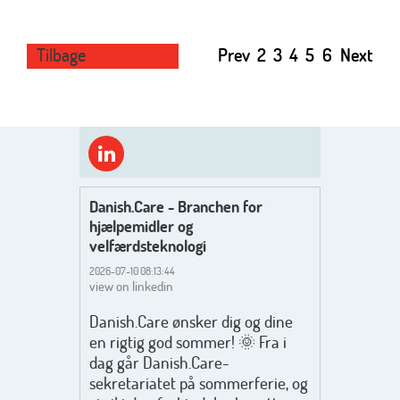
Tilbage
Prev
2
3
4
5
6
Next
Danish.Care - Branchen for
hjælpemidler og
velfærdsteknologi
2026-07-10 08:13:44
view on linkedin
Danish.Care ønsker dig og dine
en rigtig god sommer! 🌞 Fra i
dag går Danish.Care-
sekretariatet på sommerferie, og