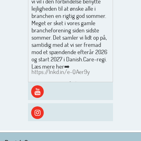
vi vil i den forbindelse benytte
lejligheden til at ønske alle i
branchen en rigtig god sommer.
Meget er sket i vores gamle
brancheforening siden sidste
sommer. Det samler vi lidt op på,
samtidig med at vi ser fremad
mod et spændende efterår 2026
og start 2027 i Danish.Care-regi.
Læs mere her➡️
https://lnkd.in/e-QAer9y
Men inden det går løs med en
spændende og aktivt
efterårsæson, så går turen først
ud i solen, ned til vandet og ind i
skyggen igen. Danish.Care holder
sommerlukket i uge 29 + 30.
Rigtig god sommer til jer alle 😎
Mvh. Anders, Helle og Malthe