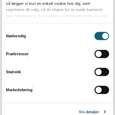
så lægger vi kun en enkelt cookie hos dig, som
registrerer dit valg, så du slipper for at møde banneret
igen næste gang, du besøger vores hjemmeside. Du kan
til enhver tid trække dit samtykke til cookies tilbage ved
at nulstille cookieindstillinger i din browser.
Læs hele
Samtykkevalg
Danish.Cares privatlivs- og cookiepolitik
Nødvendig
Præferencer
Danish.Care Nyt 26. juni 2025
Statistik
Læs mere
Markedsføring
Vis detaljer