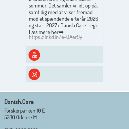
sommer. Det samler vi lidt op på,
samtidig med at vi ser fremad
mod et spændende efterår 2026
og start 2027 i Danish.Care-regi.
Læs mere her➡️
https://lnkd.in/e-QAer9y
Men inden det går løs med en
spændende og aktivt
efterårsæson, så går turen først
ud i solen, ned til vandet og ind i
skyggen igen. Danish.Care holder
sommerlukket i uge 29 + 30.
Rigtig god sommer til jer alle 😎
Mvh. Anders, Helle og Malthe
Danish.Care
Forskerparken 10 E
5230 Odense M