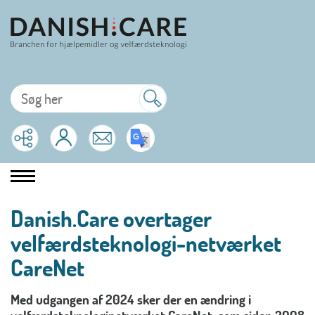
Danish.Care overtager
velfærdsteknologi-netværket
CareNet
Med udgangen af 2024 sker der en ændring i