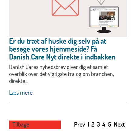
Er du træt af huske dig selv på at
besøge vores hjemmeside? Få
Danish.Care Nyt direkte i indbakken
Danish.Cares nyhedsbrev giver dig et samlet
overblik over det vigtigste fra og om branchen,
direkte...
Læs mere
Tilbage
Prev
1
2
3
4
5
Next