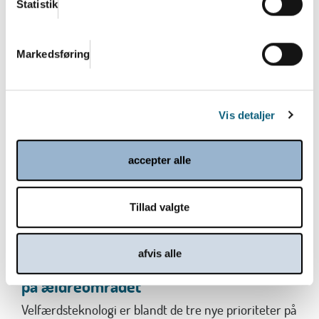
bidrager...
Statistik
Læs mere
Markedsføring
Vis detaljer
accepter alle
Tillad valgte
Regeringens finanslovforslag 2026:
afvis alle
Velfærdsteknologi som 1 af 3 prioriteter
på ældreområdet
Velfærdsteknologi er blandt de tre nye prioriteter på