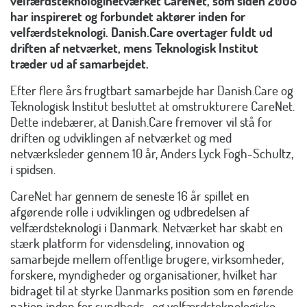
velfærdsteknologinetværket CareNet, som siden 2008
har inspireret og forbundet aktører inden for
velfærdsteknologi. Danish.Care overtager fuldt ud
driften af netværket, mens Teknologisk Institut
træder ud af samarbejdet.
Efter flere års frugtbart samarbejde har Danish.Care og
Teknologisk Institut besluttet at omstrukturere CareNet.
Dette indebærer, at Danish.Care fremover vil stå for
driften og udviklingen af netværket og med
netværksleder gennem 10 år, Anders Lyck Fogh-Schultz,
i spidsen.
CareNet har gennem de seneste 16 år spillet en
afgørende rolle i udviklingen og udbredelsen af
velfærdsteknologi i Danmark. Netværket har skabt en
stærk platform for vidensdeling, innovation og
samarbejde mellem offentlige brugere, virksomheder,
forskere, myndigheder og organisationer, hvilket har
bidraget til at styrke Danmarks position som en førende
nation inden for sundheds- og velfærdsteknologiske