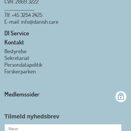
CVR: 2869 3222
_________________
Tlf.
+45 3254 2425
Danish.Care - Branchen for
E-mail
: info@danish.care
hjælpemidler og
velfærdsteknologi
DI Service
2026-07-02 08:20:06
Kontakt
view on linkedin
Bestyrelse
Det er en stor glæde, at
Sekretariat
Danish.Care fra den 01. juli 2026
Persondatapolitik
officielt kan kalde sig for
Forskerparken
medlemsforening i DI - Dansk
Industri. Samarbejdet skal styrke
branchens politiske
Medlemssider
gennemslagskraft og skabe
bedre vilkår for virksomheder
inden for velfærdsteknologi og
hjælpemidler samt give
Tilmeld nyhedsbrev
medlemmerne adgang til en
række nye individuelle