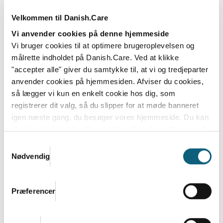
Danish.Care Nyt 11. september 2025
Velkommen til Danish.Care
Læs mere
Vi anvender cookies på denne hjemmeside
Vi bruger cookies til at optimere brugeroplevelsen og
målrette indholdet på Danish.Care. Ved at klikke
"accepter alle" giver du samtykke til, at vi og tredjeparter
anvender cookies på hjemmesiden. Afviser du cookies,
så lægger vi kun en enkelt cookie hos dig, som
registrerer dit valg, så du slipper for at møde banneret
igen næste gang, du besøger vores hjemmeside. Du kan
til enhver tid trække dit samtykke til cookies tilbage ved
at nulstille cookieindstillinger i din browser.
Læs hele
Samtykkevalg
Danish.Cares privatlivs- og cookiepolitik
Nødvendig
Nyt løsningskatalog lanceres snart –
med stærk opbakning fra branchen
Præferencer
Der er stor interesse for Danish.Cares
løsningskatalog – både blandt de virksomheder, der