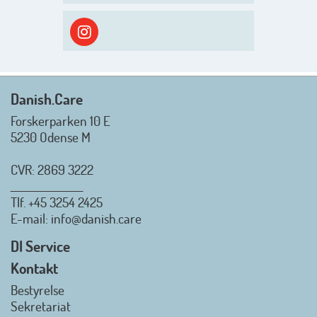
ud i solen, ned til vandet og ind i
skyggen igen. Danish.Care holder
sommerlukket i uge 29 + 30.
Rigtig god sommer til jer alle 😎
Mvh. Anders, Helle og Malthe
Danish.Care
Forskerparken 10 E
5230 Odense M
CVR: 2869 3222
_________________
Tlf.
+45 3254 2425
Danish.Care - Branchen for
E-mail
: info@danish.care
hjælpemidler og
velfærdsteknologi
DI Service
2026-07-02 08:20:06
Kontakt
view on linkedin
Bestyrelse
Det er en stor glæde, at
Sekretariat