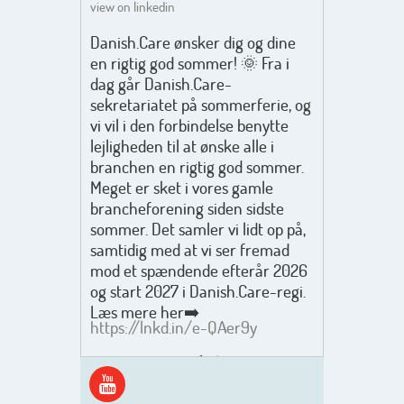
view on linkedin
Danish.Care ønsker dig og dine
en rigtig god sommer! 🌞 Fra i
dag går Danish.Care-
sekretariatet på sommerferie, og
vi vil i den forbindelse benytte
lejligheden til at ønske alle i
branchen en rigtig god sommer.
Meget er sket i vores gamle
brancheforening siden sidste
sommer. Det samler vi lidt op på,
samtidig med at vi ser fremad
mod et spændende efterår 2026
og start 2027 i Danish.Care-regi.
Læs mere her➡️
https://lnkd.in/e-QAer9y
Men inden det går løs med en
spændende og aktivt
efterårsæson, så går turen først