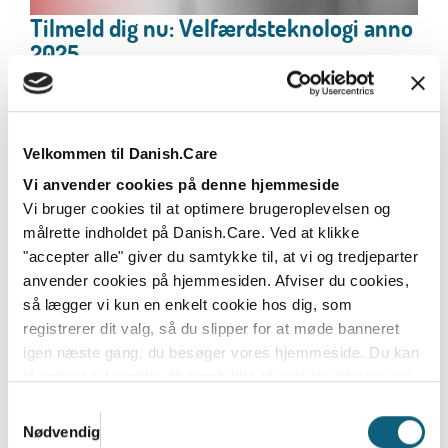
Tilmeld dig nu: Velfærdsteknologi anno
2025
Den 13. november slår CareNet og Danish.Care igen
dørene op til årets store konference om sundheds-...
Læs mere
Velkommen til Danish.Care
Vi anvender cookies på denne hjemmeside
Vi bruger cookies til at optimere brugeroplevelsen og
målrette indholdet på Danish.Care. Ved at klikke
"accepter alle" giver du samtykke til, at vi og tredjeparter
anvender cookies på hjemmesiden. Afviser du cookies,
så lægger vi kun en enkelt cookie hos dig, som
registrerer dit valg, så du slipper for at møde banneret
igen næste gang, du besøger vores hjemmeside. Du kan
til enhver tid trække dit samtykke til cookies tilbage ved
at nulstille cookieindstillinger i din browser.
Læs hele
Samtykkevalg
Danish.Cares privatlivs- og cookiepolitik
Nødvendig