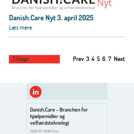
Danish.Care Nyt 3. april 2025
Læs mere
Tilbage
Prev
3
4
5
6
7
Next
Danish.Care - Branchen for
hjælpemidler og
velfærdsteknologi
2026-07-10 08:13:44