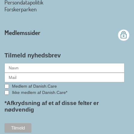
Danish.Care fra den 01. juli 2026
Persondatapolitik
officielt kan kalde sig for
Forskerparken
medlemsforening i DI - Dansk
Industri. Samarbejdet skal styrke
branchens politiske
Medlemssider
gennemslagskraft og skabe
bedre vilkår for virksomheder
inden for velfærdsteknologi og
hjælpemidler samt give
Tilmeld nyhedsbrev
medlemmerne adgang til en
række nye individuelle
medlemsservices leveret af DI. At
alle formaliteterne nu er på plads
Medlem af Danish.Care
i samarbejdet mellem
Ikke medlem af Danish.Care*
Danish.Care og DI glæder
bestyrelsesleder i Danish.Care,
*Afkrydsning af et af disse felter er
nødvendig
Claus Ipsen. Han betragter
indlemmelsen i DI som en
fremtidssikring af Danish.Care,
som både er med til at styrke