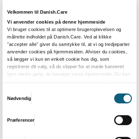
#VIERDANISHCARE: Derfor er
Handigood medlem af Danish.Care
Velkommen til Danish.Care
Handigood er medlem af Danish.Care for at styrke
Vi anvender cookies på denne hjemmeside
rammerne for dansk velfærdsteknologi, og for at...
Vi bruger cookies til at optimere brugeroplevelsen og
målrette indholdet på Danish.Care. Ved at klikke
Læs mere
"accepter alle" giver du samtykke til, at vi og tredjeparter
anvender cookies på hjemmesiden. Afviser du cookies,
så lægger vi kun en enkelt cookie hos dig, som
registrerer dit valg, så du slipper for at møde banneret
igen næste gang, du besøger vores hjemmeside. Du kan
til enhver tid trække dit samtykke til cookies tilbage ved
at nulstille cookieindstillinger i din browser.
Læs hele
Samtykkevalg
Danish.Cares privatlivs- og cookiepolitik
Nødvendig
Præferencer
Danish.Care Nyt 6. marts 2026