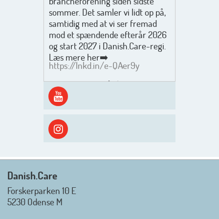
brancheforening siden sidste
sommer. Det samler vi lidt op på,
samtidig med at vi ser fremad
mod et spændende efterår 2026
og start 2027 i Danish.Care-regi.
Læs mere her➡️
https://lnkd.in/e-QAer9y
Men inden det går løs med en
spændende og aktivt
efterårsæson, så går turen først
ud i solen, ned til vandet og ind i
skyggen igen. Danish.Care holder
sommerlukket i uge 29 + 30.
Rigtig god sommer til jer alle 😎
Mvh. Anders, Helle og Malthe
Danish.Care
Forskerparken 10 E
5230 Odense M