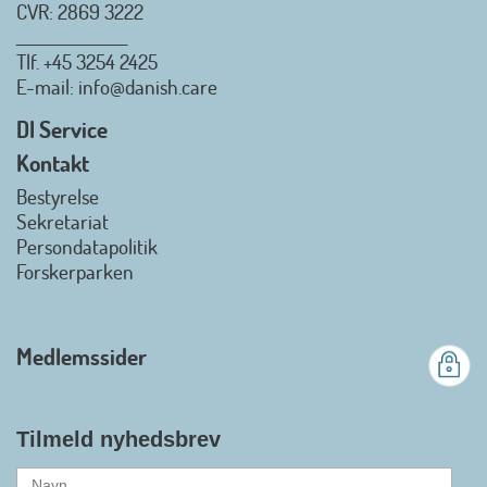
CVR: 2869 3222
_________________
Tlf.
+45 3254 2425
Danish.Care - Branchen for
E-mail
: info@danish.care
hjælpemidler og
velfærdsteknologi
DI Service
2026-07-02 08:20:06
Kontakt
view on linkedin
Bestyrelse
Det er en stor glæde, at
Sekretariat
Danish.Care fra den 01. juli 2026
Persondatapolitik
officielt kan kalde sig for
Forskerparken
medlemsforening i DI - Dansk
Industri. Samarbejdet skal styrke
branchens politiske
Medlemssider
gennemslagskraft og skabe
bedre vilkår for virksomheder
inden for velfærdsteknologi og
hjælpemidler samt give
Tilmeld nyhedsbrev
medlemmerne adgang til en