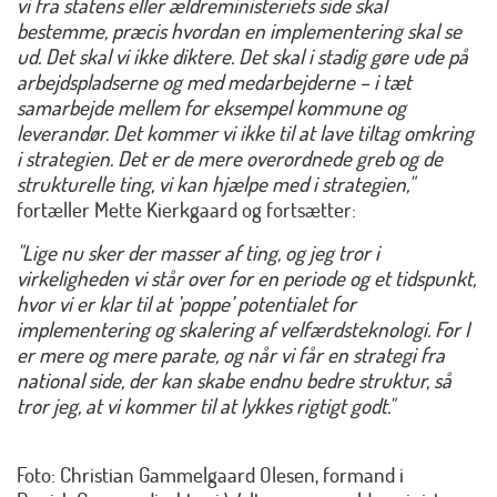
vi fra statens eller ældreministeriets side skal
bestemme, præcis hvordan en implementering skal se
ud. Det skal vi ikke diktere. Det skal i stadig gøre ude på
arbejdspladserne og med medarbejderne – i tæt
samarbejde mellem for eksempel kommune og
leverandør. Det kommer vi ikke til at lave tiltag omkring
i strategien. Det er de mere overordnede greb og de
strukturelle ting, vi kan hjælpe med i strategien,"
fortæller Mette Kierkgaard og fortsætter:
"Lige nu sker der masser af ting, og jeg tror i
virkeligheden vi står over for en periode og et tidspunkt,
hvor vi er klar til at ’poppe’ potentialet for
implementering og skalering af velfærdsteknologi. For I
er mere og mere parate, og når vi får en strategi fra
national side, der kan skabe endnu bedre struktur, så
tror jeg, at vi kommer til at lykkes rigtigt godt."
Foto: Christian Gammelgaard Olesen, formand i