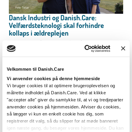
Dansk Industri og Danish.Care:
Velfærdsteknologi skal forhindre
kollaps i ældreplejen
Hvordan undgår vi, at manglen på medarbejdere i
ældreplejen udvikler sig til en reel velfærdskrise?...
Læs mere
Velkommen til Danish.Care
Vi anvender cookies på denne hjemmeside
Vi bruger cookies til at optimere brugeroplevelsen og
målrette indholdet på Danish.Care. Ved at klikke
"accepter alle" giver du samtykke til, at vi og tredjeparter
anvender cookies på hjemmesiden. Afviser du cookies,
så lægger vi kun en enkelt cookie hos dig, som
registrerer dit valg, så du slipper for at møde banneret
igen næste gang, du besøger vores hjemmeside. Du kan