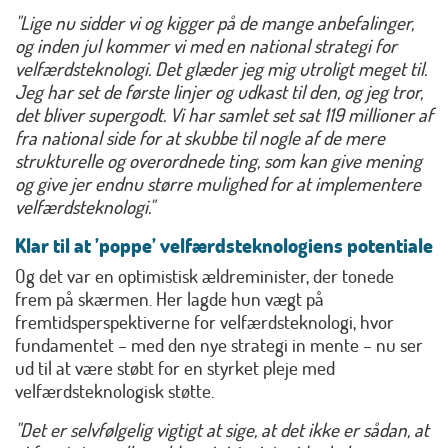
"Lige nu sidder vi og kigger på de mange anbefalinger,
og inden jul kommer vi med en national strategi for
velfærdsteknologi. Det glæder jeg mig utroligt meget til.
Jeg har set de første linjer og udkast til den, og jeg tror,
det bliver supergodt. Vi har samlet set sat 119 millioner af
fra national side for at skubbe til nogle af de mere
strukturelle og overordnede ting, som kan give mening
og give jer endnu større mulighed for at implementere
velfærdsteknologi."
Klar til at ’poppe’ velfærdsteknologiens potentiale
Og det var en optimistisk ældreminister, der tonede
frem på skærmen. Her lagde hun vægt på
fremtidsperspektiverne for velfærdsteknologi, hvor
fundamentet – med den nye strategi in mente – nu ser
ud til at være støbt for en styrket pleje med
velfærdsteknologisk støtte.
"Det er selvfølgelig vigtigt at sige, at det ikke er sådan, at