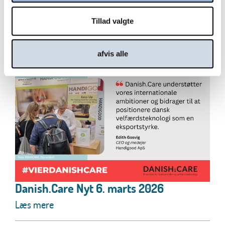
Handigood er medlem af Danish.Care for at styrke
rammerne for dansk velfærdsteknologi, og for at...
Tillad valgte
Læs mere
afvis alle
Danish.Care Nyt 6. marts 2026
Læs mere