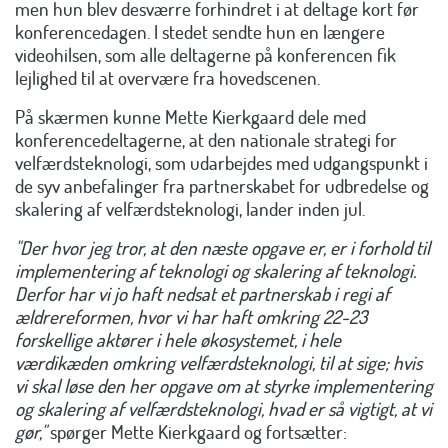
men hun blev desværre forhindret i at deltage kort før
konferencedagen. I stedet sendte hun en længere
videohilsen, som alle deltagerne på konferencen fik
lejlighed til at overvære fra hovedscenen.
På skærmen kunne Mette Kierkgaard dele med
konferencedeltagerne, at den nationale strategi for
velfærdsteknologi, som udarbejdes med udgangspunkt i
de syv anbefalinger fra partnerskabet for udbredelse og
skalering af velfærdsteknologi, lander inden jul.
"Der hvor jeg tror, at den næste opgave er, er i forhold til
implementering af teknologi og skalering af teknologi.
Derfor har vi jo haft nedsat et partnerskab i regi af
ældrereformen, hvor vi har haft omkring 22-23
forskellige aktører i hele økosystemet, i hele
værdikæden omkring velfærdsteknologi, til at sige; hvis
vi skal løse den her opgave om at styrke implementering
og skalering af velfærdsteknologi, hvad er så vigtigt, at vi
gør,"
spørger Mette Kierkgaard og fortsætter: