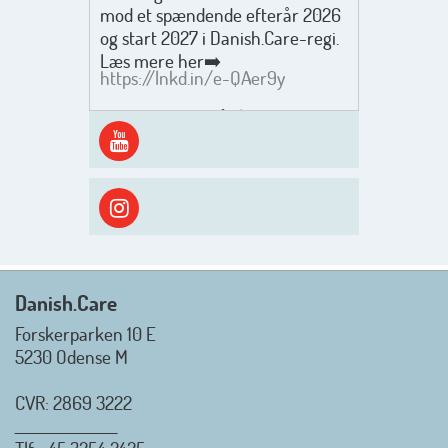
mod et spændende efterår 2026
og start 2027 i Danish.Care-regi.
Læs mere her➡️
https://lnkd.in/e-QAer9y
Men inden det går løs med en
spændende og aktivt
efterårsæson, så går turen først
ud i solen, ned til vandet og ind i
skyggen igen. Danish.Care holder
sommerlukket i uge 29 + 30.
Rigtig god sommer til jer alle 😎
Mvh. Anders, Helle og Malthe
Danish.Care
Forskerparken 10 E
5230 Odense M
CVR: 2869 3222
_________________