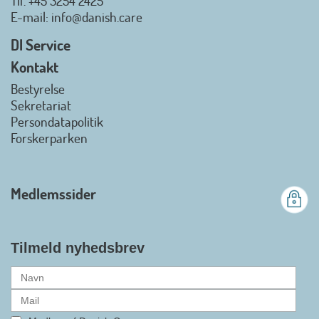
Tlf.
+45 3254 2425
Danish.Care - Branchen for
E-mail
: info@danish.care
hjælpemidler og
velfærdsteknologi
DI Service
2026-07-02 08:20:06
Kontakt
view on linkedin
Bestyrelse
Det er en stor glæde, at
Sekretariat
Danish.Care fra den 01. juli 2026
Persondatapolitik
officielt kan kalde sig for
Forskerparken
medlemsforening i DI - Dansk
Industri. Samarbejdet skal styrke
branchens politiske
Medlemssider
gennemslagskraft og skabe
bedre vilkår for virksomheder
inden for velfærdsteknologi og
hjælpemidler samt give
Tilmeld nyhedsbrev
medlemmerne adgang til en
række nye individuelle
medlemsservices leveret af DI. At
alle formaliteterne nu er på plads