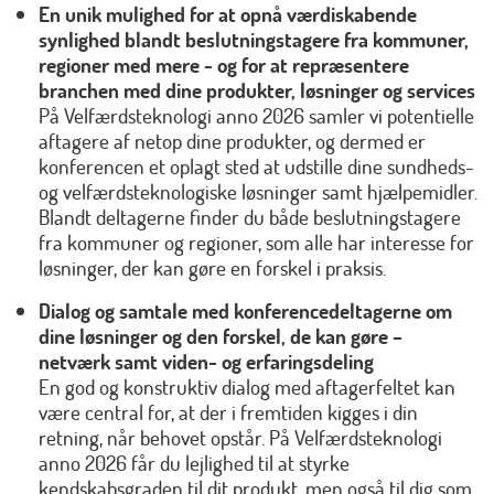
En unik mulighed for at opnå værdiskabende
synlighed blandt beslutningstagere fra kommuner,
regioner med mere - og for at repræsentere
branchen med dine produkter, løsninger og services
På Velfærdsteknologi anno 2026 samler vi potentielle
aftagere af netop dine produkter, og dermed er
konferencen et oplagt sted at udstille dine sundheds-
og velfærdsteknologiske løsninger samt hjælpemidler.
Blandt deltagerne finder du både beslutningstagere
fra kommuner og regioner, som alle har interesse for
løsninger, der kan gøre en forskel i praksis.
Dialog og samtale med konferencedeltagerne om
dine løsninger og den forskel, de kan gøre –
netværk samt viden- og erfaringsdeling
En god og konstruktiv dialog med aftagerfeltet kan
være central for, at der i fremtiden kigges i din
retning, når behovet opstår. På Velfærdsteknologi
anno 2026 får du lejlighed til at styrke
kendskabsgraden til dit produkt, men også til dig som