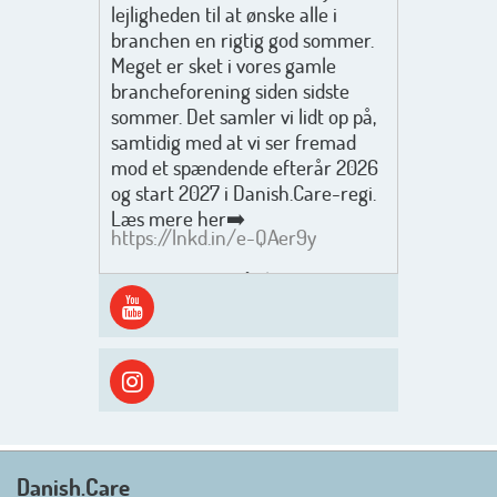
lejligheden til at ønske alle i
branchen en rigtig god sommer.
Meget er sket i vores gamle
brancheforening siden sidste
sommer. Det samler vi lidt op på,
samtidig med at vi ser fremad
mod et spændende efterår 2026
og start 2027 i Danish.Care-regi.
Læs mere her➡️
https://lnkd.in/e-QAer9y
Men inden det går løs med en
spændende og aktivt
efterårsæson, så går turen først
ud i solen, ned til vandet og ind i
skyggen igen. Danish.Care holder
sommerlukket i uge 29 + 30.
Rigtig god sommer til jer alle 😎
Mvh. Anders, Helle og Malthe
Danish.Care