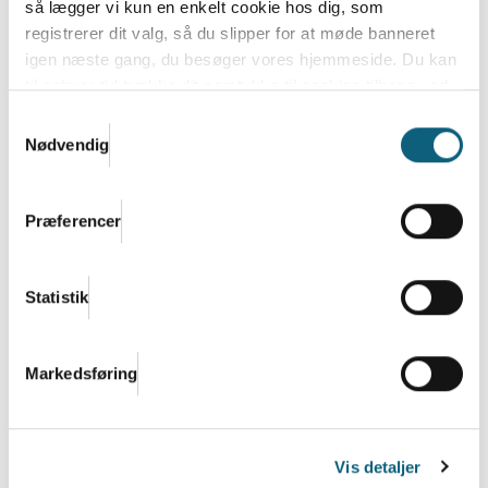
så lægger vi kun en enkelt cookie hos dig, som
registrerer dit valg, så du slipper for at møde banneret
igen næste gang, du besøger vores hjemmeside. Du kan
Danish.Care – Sammen skaber vi
til enhver tid trække dit samtykke til cookies tilbage ved
fremtidens sundheds- og
at nulstille cookieindstillinger i din browser.
Læs hele
Samtykkevalg
velfærdsløsninger
Danish.Cares privatlivs- og cookiepolitik
Nødvendig
Danish.Care er brancheforeningen for
virksomheder inden for hjælpemidler, sundheds-
og...
Præferencer
Læs mere
Statistik
Markedsføring
Vis detaljer