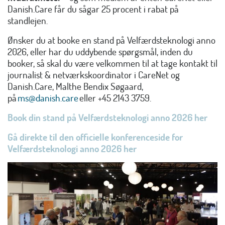
Danish.Care får du sågar 25 procent i rabat på
standlejen.
Ønsker du at booke en stand på Velfærdsteknologi anno
2026, eller har du uddybende spørgsmål, inden du
booker, så skal du være velkommen til at tage kontakt til
journalist & netværkskoordinator i CareNet og
Danish.Care, Malthe Bendix Søgaard,
på
ms@danish.care
eller +45 2143 3759.
Book din stand på Velfærdsteknologi anno 2026 her
Gå direkte til den officielle konferenceside for
Velfærdsteknologi anno 2026 her