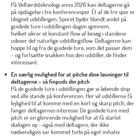
På Velfærdsteknologi anno 2026 kan deltagerne gå
på opdagelse i tre konferencespor. Ét af de tre spor er
tilegnet udstillingen. Sporet byder blandt andet på
guidede ture i udstillingen dagen igennem,
hvilket
sikrer et konstant flow af besøg i standene
udover det naturlige udstillingsflow. Deltagerne kan
hoppe til og fra de guidede ture, som det passer dem
– og fortsætte snakken hos den udstiller, de finder
interessant.
En særlig mulighed for at pitche dine løsninger til
deltagerne – så finpuds din pitch
På de guidede ture i udstillingen gør vi løbende stop
ved alle stande på konferencen. Her vil udstillerne få
lejlighed til at komme med en kort og skarp pitch, der
fanger deltagernes interesse. De guidede ture med
pitch er en glimrende mulighed for
at få startet
dialogen op - også med deltagere, der ikke
nødvendigvis var kommet forbi på eget initiativ.