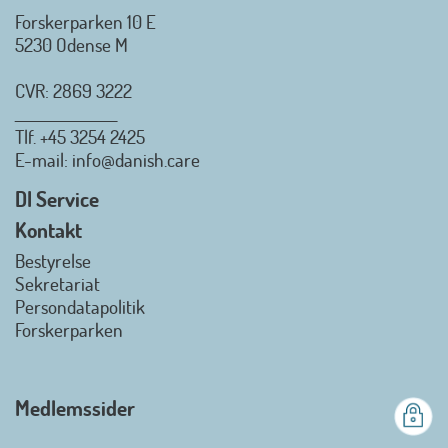
Forskerparken 10 E
5230 Odense M
CVR: 2869 3222
_________________
Tlf.
+45 3254 2425
Danish.Care - Branchen for
E-mail
: info@danish.care
hjælpemidler og
velfærdsteknologi
DI Service
2026-07-02 08:20:06
Kontakt
view on linkedin
Bestyrelse
Det er en stor glæde, at
Sekretariat
Danish.Care fra den 01. juli 2026
Persondatapolitik
officielt kan kalde sig for
Forskerparken
medlemsforening i DI - Dansk
Industri. Samarbejdet skal styrke
branchens politiske
Medlemssider
gennemslagskraft og skabe
bedre vilkår for virksomheder