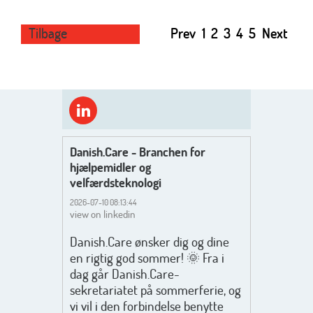
Tilbage
Prev
1
2
3
4
5
Next
Danish.Care - Branchen for
hjælpemidler og
velfærdsteknologi
2026-07-10 08:13:44
view on linkedin
Danish.Care ønsker dig og dine
en rigtig god sommer! 🌞 Fra i
dag går Danish.Care-
sekretariatet på sommerferie, og
vi vil i den forbindelse benytte