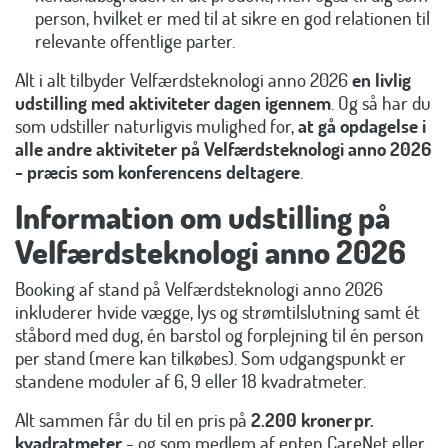
person, hvilket er med til at sikre en god relationen til
relevante offentlige parter.
Alt i alt tilbyder Velfærdsteknologi anno 2026
en livlig
udstilling med aktiviteter dagen igennem
. Og så har du
som udstiller naturligvis mulighed for,
at gå opdagelse i
alle andre aktiviteter på Velfærdsteknologi anno 2026
- præcis som konferencens deltagere
.
Information
om udstilling på
Velfærdsteknologi anno 2026
Booking af stand på Velfærdsteknologi anno 2026
inkluderer hvide vægge, lys og strømtilslutning samt ét
ståbord med dug, én barstol og forplejning til én person
per stand (mere kan tilkøbes). Som udgangspunkt er
standene moduler af 6, 9 eller 18 kvadratmeter.
Alt sammen får du til en pris på
2.200 kroner pr.
kvadratmeter
- og som medlem af enten CareNet eller