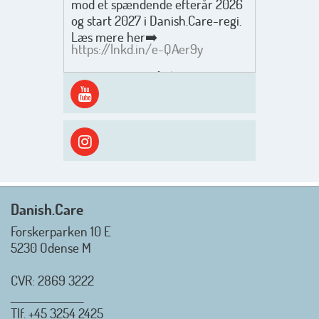
mod et spændende efterår 2026
og start 2027 i Danish.Care-regi.
Læs mere her➡️
https://lnkd.in/e-QAer9y
Men inden det går løs med en
spændende og aktivt
efterårsæson, så går turen først
ud i solen, ned til vandet og ind i
skyggen igen. Danish.Care holder
sommerlukket i uge 29 + 30.
Rigtig god sommer til jer alle 😎
Mvh. Anders, Helle og Malthe
Danish.Care
Forskerparken 10 E
5230 Odense M
CVR: 2869 3222
_________________
Tlf.
+45 3254 2425