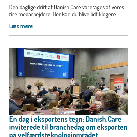
Den daglige drift af Danish.Care varetages af vores
fire medarbejdere. Her kan du blive lidt klogere...
Læs mere
En dag i eksportens tegn: Danish.Care
inviterede til branchedag om eksporten
på velfærdsteknologiområdet