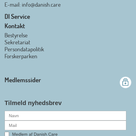
Danish.Care - Branchen for
E-mail
: info@danish.care
hjælpemidler og
velfærdsteknologi
DI Service
2026-07-02 08:20:06
Kontakt
view on linkedin
Bestyrelse
Det er en stor glæde, at
Sekretariat
Danish.Care fra den 01. juli 2026
Persondatapolitik
officielt kan kalde sig for
Forskerparken
medlemsforening i DI - Dansk
Industri. Samarbejdet skal styrke
branchens politiske
Medlemssider
gennemslagskraft og skabe
bedre vilkår for virksomheder
inden for velfærdsteknologi og
hjælpemidler samt give
Tilmeld nyhedsbrev
medlemmerne adgang til en
række nye individuelle
medlemsservices leveret af DI. At
alle formaliteterne nu er på plads
Medlem af Danish.Care