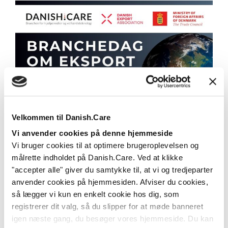
Branchedag om eksport - dyk ned i
Velkommen til Danish.Care
programmet og tilmeld dig nu
Vi anvender cookies på denne hjemmeside
Vi bruger cookies til at optimere brugeroplevelsen og
Branchedag om eksport med fokus på Canada,
målrette indholdet på Danish.Care. Ved at klikke
Storbritannien, Frankrig, Norge, Italien - og Kenya –
den...
"accepter alle" giver du samtykke til, at vi og tredjeparter
anvender cookies på hjemmesiden. Afviser du cookies,
Læs mere
så lægger vi kun en enkelt cookie hos dig, som
registrerer dit valg, så du slipper for at møde banneret
igen næste gang, du besøger vores hjemmeside. Du kan