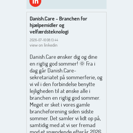
Danish.Care - Branchen for
hjælpemidler og
velfærdsteknologi
2026-07-10 08:13:44
view on linkedin
Danish.Care ønsker dig og dine
en rigtig god sommer! 🌞 Fra i
dag går Danish.Care-
sekretariatet på sommerferie, og
vi vil i den forbindelse benytte
lejligheden til at ønske alle i
branchen en rigtig god sommer.
Meget er sket i vores gamle
brancheforening siden sidste
sommer. Det samler vi lidt op på,
samtidig med at vi ser fremad
mod et spændende efterår 2026