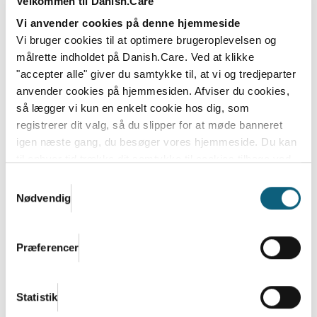
Danish.Care er brancheforeningen for
Velkommen til Danish.Care
virksomheder inden for hjælpemidler, sundheds-
Vi anvender cookies på denne hjemmeside
og...
Vi bruger cookies til at optimere brugeroplevelsen og
målrette indholdet på Danish.Care. Ved at klikke
Læs mere
"accepter alle" giver du samtykke til, at vi og tredjeparter
anvender cookies på hjemmesiden. Afviser du cookies,
så lægger vi kun en enkelt cookie hos dig, som
registrerer dit valg, så du slipper for at møde banneret
igen næste gang, du besøger vores hjemmeside. Du kan
til enhver tid trække dit samtykke til cookies tilbage ved
at nulstille cookieindstillinger i din browser.
Læs hele
Samtykkevalg
Danish.Cares privatlivs- og cookiepolitik
Nødvendig
Præferencer
Danish.Care og DI: Enormt potentiale i
regeringens satsning på
Statistik
velfærdsteknologi og hjælpemidler