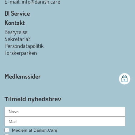
E-mail
: info@danish.care
hjælpemidler og
velfærdsteknologi
DI Service
2026-07-02 08:20:06
Kontakt
view on linkedin
Bestyrelse
Det er en stor glæde, at
Sekretariat
Danish.Care fra den 01. juli 2026
Persondatapolitik
officielt kan kalde sig for
Forskerparken
medlemsforening i DI - Dansk
Industri. Samarbejdet skal styrke
branchens politiske
Medlemssider
gennemslagskraft og skabe
bedre vilkår for virksomheder
inden for velfærdsteknologi og
hjælpemidler samt give
Tilmeld nyhedsbrev
medlemmerne adgang til en
række nye individuelle
medlemsservices leveret af DI. At
alle formaliteterne nu er på plads
Medlem af Danish.Care
i samarbejdet mellem