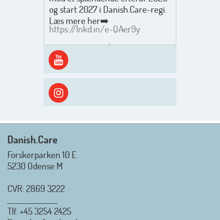
og start 2027 i Danish.Care-regi.
Læs mere her➡️
https://lnkd.in/e-QAer9y
Men inden det går løs med en
spændende og aktivt
efterårsæson, så går turen først
ud i solen, ned til vandet og ind i
skyggen igen. Danish.Care holder
sommerlukket i uge 29 + 30.
Rigtig god sommer til jer alle 😎
Mvh. Anders, Helle og Malthe
Danish.Care
Forskerparken 10 E
5230 Odense M
CVR: 2869 3222
_________________
Tlf.
+45 3254 2425
Danish.Care - Branchen for