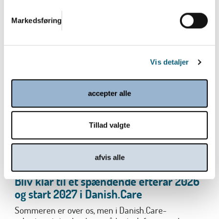
Den nye regering bestående af Socialdemokratiet,
SF, Moderaterne og Radikale Venstre vil lancere en...
Markedsføring
Læs mere
Vis detaljer
accepter alle
Tillad valgte
afvis alle
Bliv klar til et spændende efterår 2026
og start 2027 i Danish.Care
Sommeren er over os, men i Danish.Care-