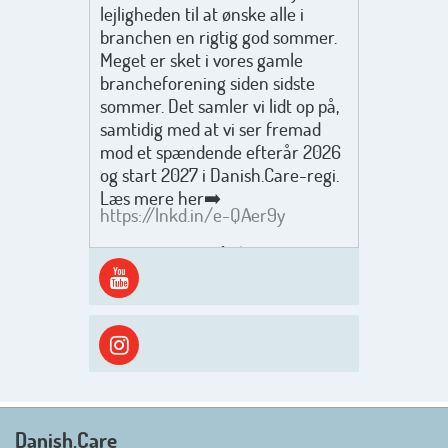
lejligheden til at ønske alle i
branchen en rigtig god sommer.
Meget er sket i vores gamle
brancheforening siden sidste
sommer. Det samler vi lidt op på,
samtidig med at vi ser fremad
mod et spændende efterår 2026
og start 2027 i Danish.Care-regi.
Læs mere her➡️
https://lnkd.in/e-QAer9y
Men inden det går løs med en
spændende og aktivt
efterårsæson, så går turen først
ud i solen, ned til vandet og ind i
skyggen igen. Danish.Care holder
sommerlukket i uge 29 + 30.
Rigtig god sommer til jer alle 😎
Mvh. Anders, Helle og Malthe
Danish.Care