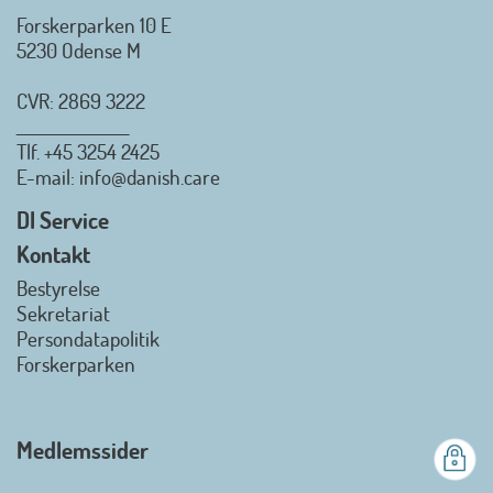
Forskerparken 10 E
5230 Odense M
CVR: 2869 3222
_________________
Tlf.
+45 3254 2425
Danish.Care - Branchen for
E-mail
: info@danish.care
hjælpemidler og
velfærdsteknologi
DI Service
2026-07-02 08:20:06
Kontakt
view on linkedin
Bestyrelse
Det er en stor glæde, at
Sekretariat
Danish.Care fra den 01. juli 2026
Persondatapolitik
officielt kan kalde sig for
Forskerparken
medlemsforening i DI - Dansk
Industri. Samarbejdet skal styrke
branchens politiske
Medlemssider
gennemslagskraft og skabe
bedre vilkår for virksomheder