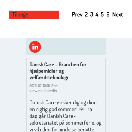
Tilbage
Prev
2
3
4
5
6
Next
Danish.Care - Branchen for
hjælpemidler og
velfærdsteknologi
2026-07-10 08:13:44
view on linkedin
Danish.Care ønsker dig og dine
en rigtig god sommer! 🌞 Fra i
dag går Danish.Care-
sekretariatet på sommerferie, og
vi vil i den forbindelse benytte