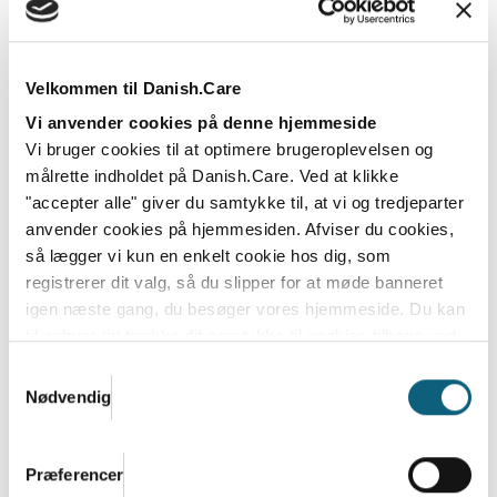
Hjælpemidler, forebyggelse og politisk
Velkommen til Danish.Care
dialog - Danish.Care på Folkemødet
Vi anvender cookies på denne hjemmeside
Danish.Care deltog også i år på Folkemødet med
Vi bruger cookies til at optimere brugeroplevelsen og
stærke aktiviteter og fokus på at styrke...
målrette indholdet på Danish.Care. Ved at klikke
"accepter alle" giver du samtykke til, at vi og tredjeparter
Læs mere
anvender cookies på hjemmesiden. Afviser du cookies,
så lægger vi kun en enkelt cookie hos dig, som
registrerer dit valg, så du slipper for at møde banneret
igen næste gang, du besøger vores hjemmeside. Du kan
til enhver tid trække dit samtykke til cookies tilbage ved
at nulstille cookieindstillinger i din browser.
Læs hele
Samtykkevalg
Danish.Cares privatlivs- og cookiepolitik
Nødvendig
Præferencer