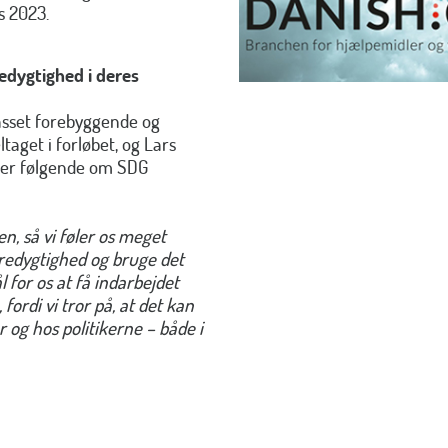
s 2023.
edygtighed i deres
lpasset forebyggende og
taget i forløbet, og Lars
ler følgende om SDG
n, så vi føler os meget
æredygtighed og bruge det
l for os at få indarbejdet
rdi vi tror på, at det kan
 og hos politikerne – både i