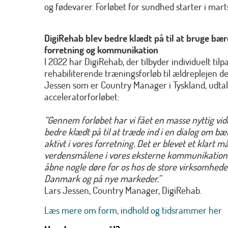
og fødevarer. Forløbet for sundhed starter i mart
DigiRehab blev bedre klædt på til at bruge bær
forretning og kommunikation
I 2022 har DigiRehab, der tilbyder individuelt ti
rehabiliterende træningsforløb til ældreplejen del
Jessen som er Country Manager i Tyskland, udta
acceleratorforløbet:
“Gennem forløbet har vi fået en masse nyttig vide
bedre klædt på til at træde ind i en dialog om b
aktivt i vores forretning. Det er blevet et klart må
verdensmålene i vores eksterne kommunikation, fo
åbne nogle døre for os hos de store virksomheder
Danmark og på nye markeder.”
Lars Jessen, Country Manager, DigiRehab.
Læs mere om form, indhold og tidsrammer h
er