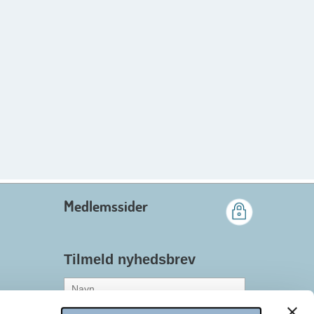
Medlemssider
Tilmeld nyhedsbrev