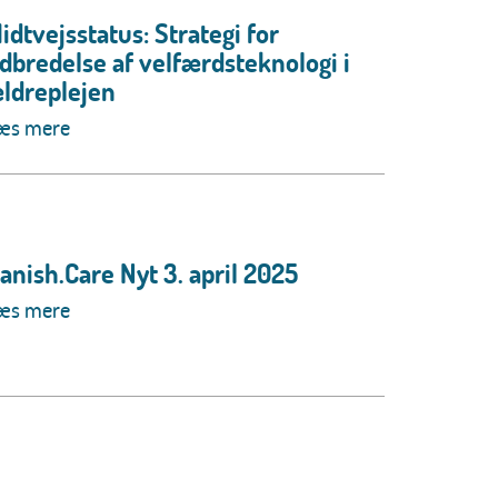
idtvejsstatus: Strategi for
dbredelse af velfærdsteknologi i
ldreplejen
æs mere
anish.Care Nyt 3. april 2025
æs mere