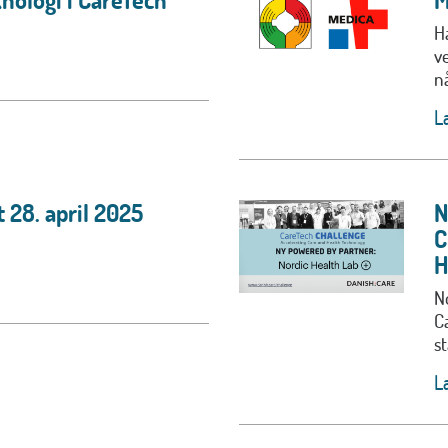
H
v
nå
L
 28. april 2025
N
C
H
N
C
st
L