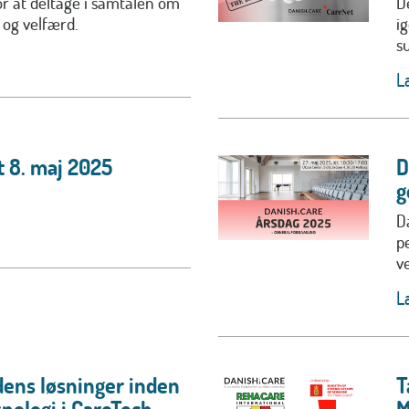
for at deltage i samtalen om
D
og velfærd.
i
s
L
t 8. maj 2025
D
g
D
p
v
L
ens løsninger inden
T
nologi i CareTech
M