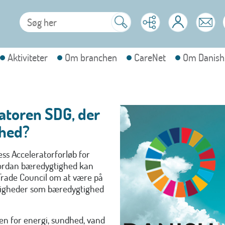
Aktiviteter
Om branchen
CareNet
Om Danish
ratoren SDG, der
ghed?
ess Acceleratorforløb for
hvordan bæredygtighed kan
 Trade Council om a
t være på
ligheder som bæredygtighed
den for energi, sundhed, vand