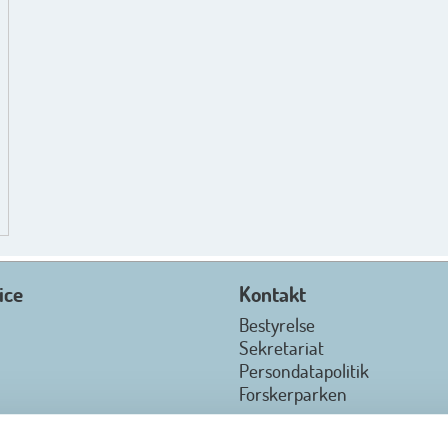
ice
Kontakt
Bestyrelse
Sekretariat
Persondatapolitik
Forskerparken