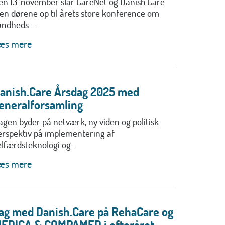
en 13. november slår CareNet og Danish.Care
gen dørene op til årets store konference om
undheds-...
æs mere
anish.Care Årsdag 2025 med
eneralforsamling
agen byder på netværk, ny viden og politisk
erspektiv på implementering af
elfærdsteknologi og...
æs mere
ag med Danish.Care på RehaCare og
EDICA & COMPAMED i efteråret