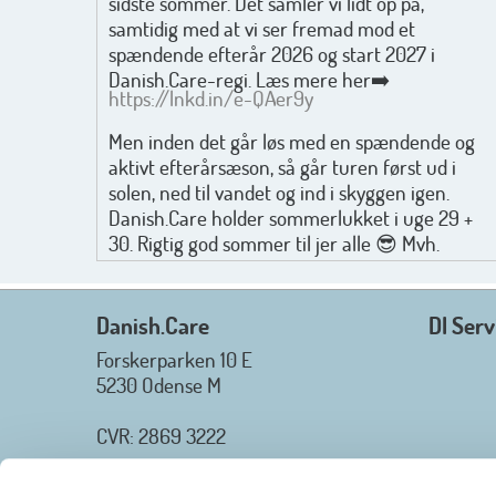
sidste sommer. Det samler vi lidt op på,
samtidig med at vi ser fremad mod et
spændende efterår 2026 og start 2027 i
Danish.Care-regi. Læs mere her➡️
https://lnkd.in/e-QAer9y
Men inden det går løs med en spændende og
aktivt efterårsæson, så går turen først ud i
solen, ned til vandet og ind i skyggen igen.
Danish.Care holder sommerlukket i uge 29 +
30. Rigtig god sommer til jer alle 😎 Mvh.
Anders, Helle og Malthe
Danish.Care
DI Serv
Forskerparken 10 E
5230 Odense M
CVR: 2869 3222
_________________
Tlf.
+45 3254 2425