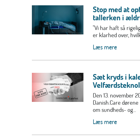
Stop med at op
tallerken i æld
"Vi har haft så rigel
er klarhed over, hvilk
Læs mere
Sæt kryds i kal
Velfærdsteknol
Den 13. november 2
Danish.Care dørene t
om sundheds- og...
Læs mere