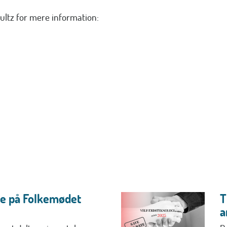
ultz
for mere information:
e på Folkemødet
T
a