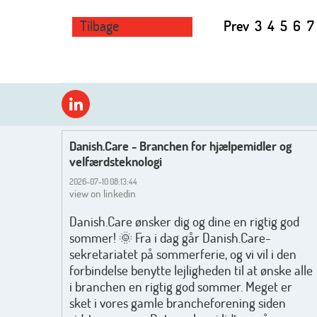
Tilbage
Prev
3
4
5
6
7
Danish.Care - Branchen for hjælpemidler og
velfærdsteknologi
2026-07-10 08:13:44
view on linkedin
Danish.Care ønsker dig og dine en rigtig god
sommer! 🌞 Fra i dag går Danish.Care-
sekretariatet på sommerferie, og vi vil i den
forbindelse benytte lejligheden til at ønske alle
i branchen en rigtig god sommer. Meget er
sket i vores gamle brancheforening siden