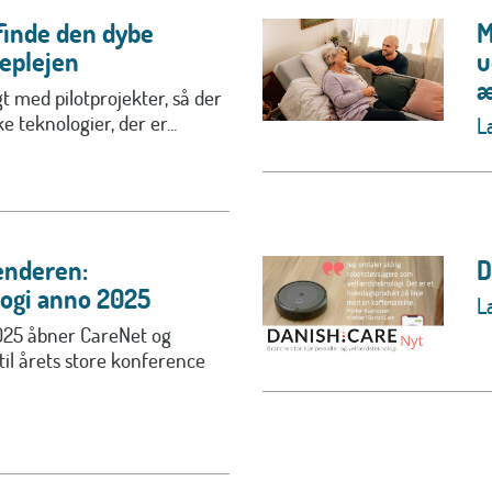
finde den dybe
M
replejen
u
æ
igt med pilotprojekter, så der
e teknologier, der er...
L
enderen:
D
ogi anno 2025
L
025 åbner CareNet og
il årets store konference