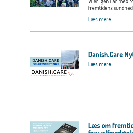
Vi er igen i år med 
fremtidens sundhed 
Læs mere
Danish.Care Ny
Læs mere
Læs om fremtid
for velfærdstek