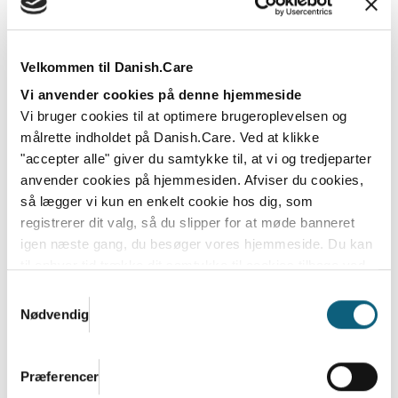
Danish.Care og DI: Enormt potentiale i
Velkommen til Danish.Care
regeringens satsning på
Vi anvender cookies på denne hjemmeside
velfærdsteknologi og hjælpemidler
Vi bruger cookies til at optimere brugeroplevelsen og
målrette indholdet på Danish.Care. Ved at klikke
Den nye regering bestående af Socialdemokratiet,
"accepter alle" giver du samtykke til, at vi og tredjeparter
SF, Moderaterne og Radikale Venstre vil lancere en...
anvender cookies på hjemmesiden. Afviser du cookies,
Læs mere
så lægger vi kun en enkelt cookie hos dig, som
registrerer dit valg, så du slipper for at møde banneret
igen næste gang, du besøger vores hjemmeside. Du kan
til enhver tid trække dit samtykke til cookies tilbage ved
at nulstille cookieindstillinger i din browser.
Læs hele
Samtykkevalg
Danish.Cares privatlivs- og cookiepolitik
Nødvendig
Præferencer