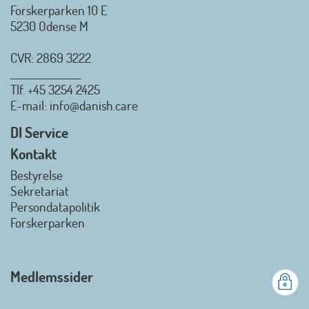
Forskerparken 10 E
5230 Odense M
CVR: 2869 3222
_________________
Tlf.
+45 3254 2425
Danish.Care - Branchen for
E-mail
: info@danish.care
hjælpemidler og
velfærdsteknologi
DI Service
2026-07-02 08:20:06
Kontakt
view on linkedin
Bestyrelse
Det er en stor glæde, at
Sekretariat
Danish.Care fra den 01. juli 2026
Persondatapolitik
officielt kan kalde sig for
Forskerparken
medlemsforening i DI - Dansk
Industri. Samarbejdet skal styrke
branchens politiske
Medlemssider
gennemslagskraft og skabe
bedre vilkår for virksomheder