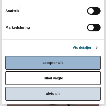
Statistik
Bliv klar til et spændende efterår 2026
og start 2027 i Danish.Care
Markedsføring
Sommeren er over os, men i Danish.Care-
sekretariatet arbejder vi på højtryk frem mod en
række store...
Vis detaljer
Læs mere
accepter alle
Tillad valgte
afvis alle