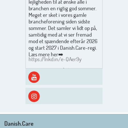
lejligheden til at ønske alle i
branchen en rigtig god sommer.
Meget er sket i vores gamle
brancheforening siden sidste
sommer. Det samler vi lidt op på,
samtidig med at vi ser fremad
mod et spændende efterår 2026
og start 2027 i Danish.Care-regi.
Læs mere her➡️
https://lnkd.in/e-QAer9y
Men inden det går løs med en
spændende og aktivt
efterårsæson, så går turen først
ud i solen, ned til vandet og ind i
skyggen igen. Danish.Care holder
sommerlukket i uge 29 + 30.
Rigtig god sommer til jer alle 😎
Mvh. Anders, Helle og Malthe
Danish.Care