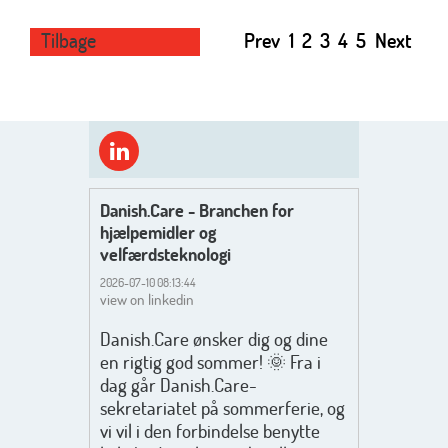
Tilbage
Prev
1
2
3
4
5
Next
Danish.Care - Branchen for
hjælpemidler og
velfærdsteknologi
2026-07-10 08:13:44
view on linkedin
Danish.Care ønsker dig og dine
en rigtig god sommer! 🌞 Fra i
dag går Danish.Care-
sekretariatet på sommerferie, og
vi vil i den forbindelse benytte