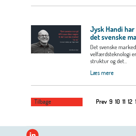
Jysk Handi har
det svenske m
Det svenske marked 
velfærdsteknologi e
struktur og det...
Læs mere
Tilbage
Prev
9
10
11
12