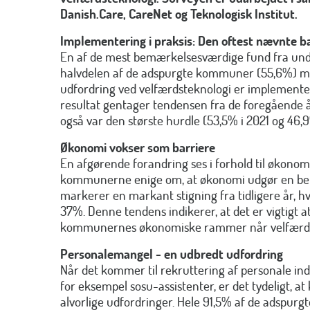
Danish.Care, CareNet og Teknologisk Institut.
Implementering i praksis: Den oftest nævnte ba
En af de mest bemærkelsesværdige fund fra unde
halvdelen af de adspurgte kommuner (55,6%) me
udfordring ved velfærdsteknologi er implementer
resultat gentager tendensen fra de foregående 
også var den største hurdle (53,5% i 2021 og 46,9
Økonomi vokser som barriere
En afgørende forandring ses i forhold til økonomi.
kommunerne enige om, at økonomi udgør en betyd
markerer en markant stigning fra tidligere år, 
37%. Denne tendens indikerer, at det er vigtigt a
kommunernes økonomiske rammer når velfærden
Personalemangel - en udbredt udfordring
Når det kommer til rekruttering af personale i
for eksempel sosu-assistenter, er det tydeligt, 
alvorlige udfordringer. Hele 91,5% af de adspurg