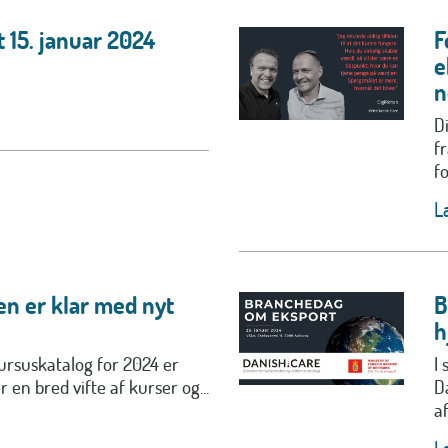
 15. januar 2024
F
e
n
D
f
fo
L
en er klar med nyt
B
h
ursuskatalog for 2024 er
I
r en bred vifte af kurser og...
D
af.