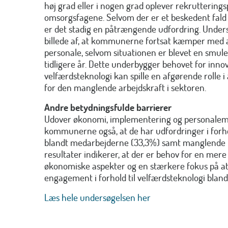
høj grad eller i nogen grad oplever rekruttering
omsorgsfagene. Selvom der er et beskedent fald på
er det stadig en påtrængende udfordring. Unders
billede af, at kommunerne fortsat kæmper med at
personale, selvom situationen er blevet en smu
tidligere år. Dette underbygger behovet for innov
velfærdsteknologi kan spille en afgørende rolle 
for den manglende arbejdskraft i sektoren.
Andre betydningsfulde barrierer
Udover økonomi, implementering og personale
kommunerne også, at de har udfordringer i forhol
blandt medarbejderne (33,3%) samt manglende l
resultater indikerer, at der er behov for en mere
økonomiske aspekter og en stærkere fokus på at
engagement i forhold til velfærdsteknologi blan
Læs hele undersøgelsen her