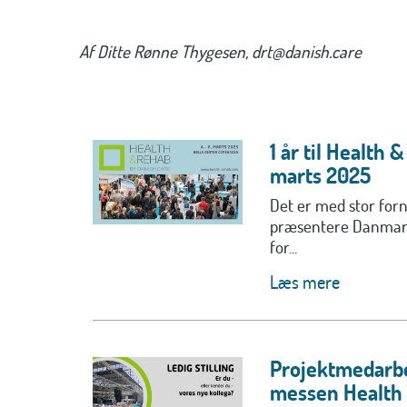
Af Ditte Rønne Thygesen, drt@danish.care
1 år til Health 
marts 2025
Det er med stor fornø
præsentere Danmark
for...
Læs mere
Projektmedarbe
messen Health