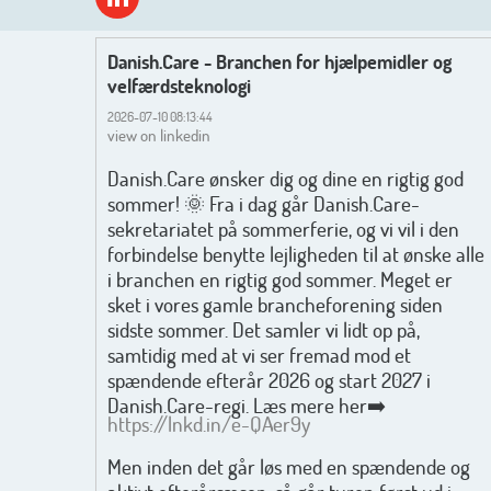
Danish.Care - Branchen for hjælpemidler og
velfærdsteknologi
2026-07-10 08:13:44
view on linkedin
Danish.Care ønsker dig og dine en rigtig god
sommer! 🌞 Fra i dag går Danish.Care-
sekretariatet på sommerferie, og vi vil i den
forbindelse benytte lejligheden til at ønske alle
i branchen en rigtig god sommer. Meget er
sket i vores gamle brancheforening siden
sidste sommer. Det samler vi lidt op på,
samtidig med at vi ser fremad mod et
spændende efterår 2026 og start 2027 i
Danish.Care-regi. Læs mere her➡️
https://lnkd.in/e-QAer9y
Men inden det går løs med en spændende og