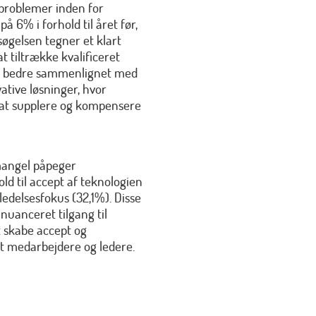
sproblemer inden for
 6% i forhold til året før,
øgelsen tegner et klart
 tiltrække kvalificeret
le bedre sammenlignet med
ative løsninger, hvor
i at supplere og kompensere
mangel påpeger
d til accept af teknologien
edelsesfokus (32,1%).
Disse
 nuanceret tilgang til
 skabe accept og
dt medarbejdere og ledere.