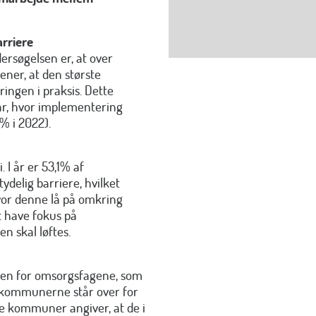
rriere
rsøgelsen er, at over
ner, at den største
ingen i praksis. Dette
år, hvor implementering
% i 2022).
 I år er 53,1% af
elig barriere, hvilket
hvor denne lå på omkring
t have fokus på
 skal løftes.
nden for omsorgsfagene, som
at kommunerne står over for
te kommuner angiver, at de i