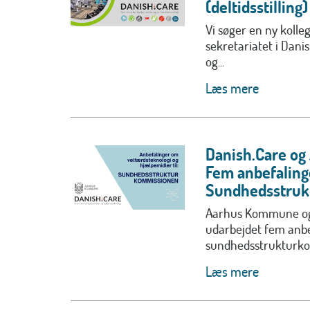
(deltidsstilling)
Vi søger en ny kolle
sekretariatet i Dan
og...
Læs mere
Danish.Care o
Fem anbefalinge
Sundhedsstruk
Aarhus Kommune og
udarbejdet fem anbef
sundhedsstrukturko
Læs mere