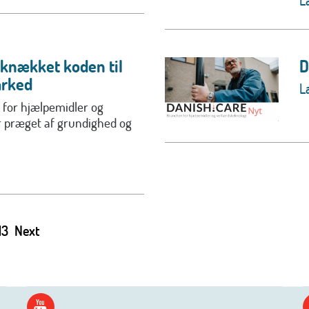
L
 knækket koden til
D
arked
L
for hjælpemidler og
r præget af grundighed og
13
Next