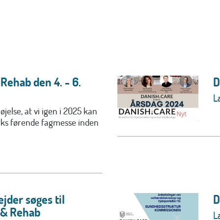
& Rehab den 4. - 6.
D
L
jelse, at vi igen i 2025 kan
s førende fagmesse inden
jder søges til
D
 & Rehab
L