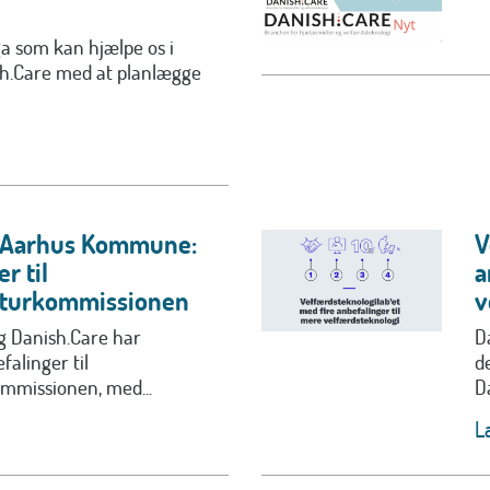
ga som kan hjælpe os i
ish.Care med at planlægge
g Aarhus Kommune:
V
r til
a
turkommissionen
v
 Danish.Care har
D
alinger til
d
mmissionen, med...
D
L