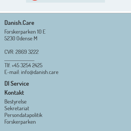
sommerlukket i uge 29 + 30.
Rigtig god sommer til jer alle 😎
Mvh. Anders, Helle og Malthe
Danish.Care
Forskerparken 10 E
5230 Odense M
CVR: 2869 3222
_________________
Tlf.
+45 3254 2425
Danish.Care - Branchen for
E-mail
: info@danish.care
hjælpemidler og
velfærdsteknologi
DI Service
2026-07-02 08:20:06
Kontakt
view on linkedin
Bestyrelse
Det er en stor glæde, at
Sekretariat
Danish.Care fra den 01. juli 2026
Persondatapolitik
officielt kan kalde sig for
Forskerparken
medlemsforening i DI - Dansk