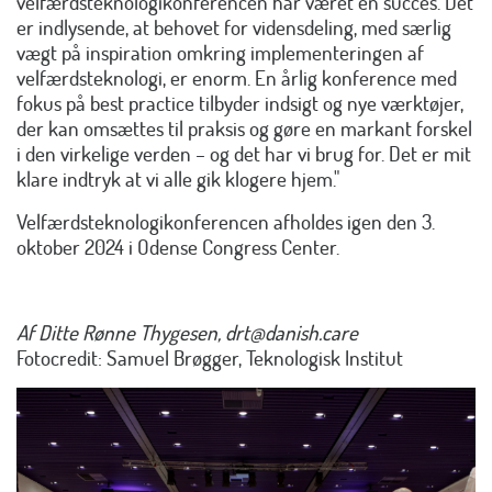
velfærdsteknologikonferencen har været en succes. Det
er indlysende, at behovet for vidensdeling, med særlig
vægt på inspiration omkring implementeringen af
velfærdsteknologi, er enorm. En årlig konference med
fokus på best practice tilbyder indsigt og nye værktøjer,
der kan omsættes til praksis og gøre en markant forskel
i den virkelige verden – og det har vi brug for. Det er mit
klare indtryk at vi alle gik klogere hjem."
Velfærdsteknologikonferencen afholdes igen den 3.
oktober 2024 i Odense Congress Center.
Af Ditte Rønne Thygesen, drt@danish.care
Fotocredit: Samuel Brøgger, Teknologisk Institut