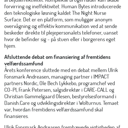
forvirring og ineffektivitet. Human Bytes introducerede
den teknologiske løsning kaldet The Night Nurse
Surface. Det er en platform, som muliggør anonym
overvågning og effektiv kommunikation ved at sende
beskeder direkte til plejepersonalets telefoner, uanset
hvor de befinder sig - på stuen eller i borgerens eget
hjem.​
Afsluttende debat om finansiering af fremtidens
velfærdssamfund
Årets konference sluttede med en debat mellem Ulrik
Fonsmark Andreasen, managing partner i IMPACT
partners Nordic, Ole Bech Lykkebo, programchef ved
CO-PI, Frank Petersen, salgsdirektør i CARE-CALL og
Christian Gammelgaard Olesen, bestyrelsesformand i
Danish.Care og udviklingsdirektør i Wolturnus. Temaet
var, hvordan fremtidens velfærdssamfund skal
finansieres.
Ulrik Fonsmark Andreasen fremhævede vigtigheden af