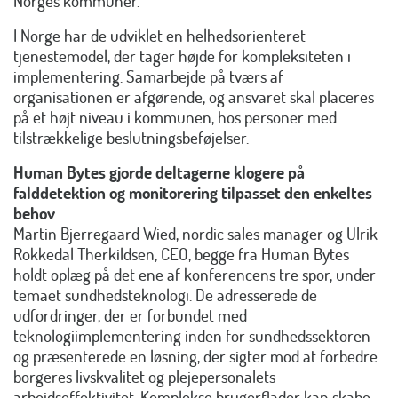
Norges kommuner.
I Norge har de udviklet en helhedsorienteret
tjenestemodel, der tager højde for kompleksiteten i
implementering. Samarbejde på tværs af
organisationen er afgørende, og ansvaret skal placeres
på et højt niveau i kommunen, hos personer med
tilstrækkelige beslutningsbeføjelser.
Human Bytes gjorde deltagerne klogere på
falddetektion og monitorering tilpasset den enkeltes
behov
Martin Bjerregaard Wied, nordic sales manager og Ulrik
Rokkedal Therkildsen, CEO, begge fra Human Bytes
holdt oplæg på det ene af konferencens tre spor, under
temaet sundhedsteknologi. De adresserede de
udfordringer, der er forbundet med
teknologiimplementering inden for sundhedssektoren
og præsenterede en løsning, der sigter mod at forbedre
borgeres livskvalitet og plejepersonalets
arbejdseffektivitet. Komplekse brugerflader kan skabe