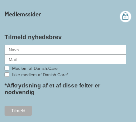
Industri. Samarbejdet skal styrke
branchens politiske
Medlemssider
gennemslagskraft og skabe
bedre vilkår for virksomheder
inden for velfærdsteknologi og
hjælpemidler samt give
Tilmeld nyhedsbrev
medlemmerne adgang til en
række nye individuelle
medlemsservices leveret af DI. At
alle formaliteterne nu er på plads
Medlem af Danish.Care
i samarbejdet mellem
Ikke medlem af Danish.Care*
Danish.Care og DI glæder
bestyrelsesleder i Danish.Care,
*Afkrydsning af et af disse felter er
nødvendig
Claus Ipsen. Han betragter
indlemmelsen i DI som en
fremtidssikring af Danish.Care,
som både er med til at styrke
brancheforeningen i sig selv,
men også til at styrke
foreningens mange medlemmer.