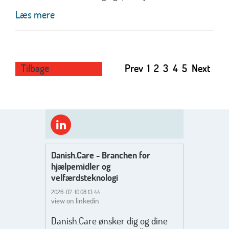
Læs mere
Tilbage
Prev
1
2
3
4
5
Next
Danish.Care - Branchen for
hjælpemidler og
velfærdsteknologi
2026-07-10 08:13:44
view on linkedin
Danish.Care ønsker dig og dine