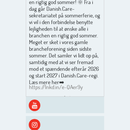
en rigtig god sommer! 🌞 Fra i
dag går Danish.Care-
sekretariatet på sommerferie, og
vi vil i den forbindelse benytte
lejligheden til at ønske alle i
branchen en rigtig god sommer.
Meget er sket i vores gamle
brancheforening siden sidste
sommer. Det samler vi lidt op på,
samtidig med at vi ser fremad
mod et spændende efterår 2026
og start 2027 i Danish.Care-regi.
Læs mere her➡️
https://lnkd.in/e-QAer9y
Men inden det går løs med en
spændende og aktivt
efterårsæson, så går turen først
ud i solen, ned til vandet og ind i
skyggen igen. Danish.Care holder