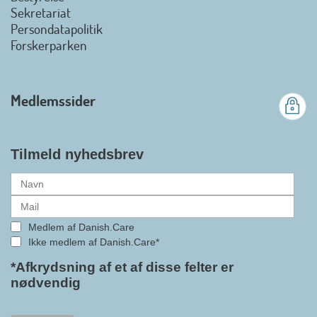
Det er en stor glæde, at
Sekretariat
Danish.Care fra den 01. juli 2026
Persondatapolitik
officielt kan kalde sig for
Forskerparken
medlemsforening i DI - Dansk
Industri. Samarbejdet skal styrke
branchens politiske
Medlemssider
gennemslagskraft og skabe
bedre vilkår for virksomheder
inden for velfærdsteknologi og
hjælpemidler samt give
Tilmeld nyhedsbrev
medlemmerne adgang til en
række nye individuelle
medlemsservices leveret af DI. At
alle formaliteterne nu er på plads
Medlem af Danish.Care
i samarbejdet mellem
Ikke medlem af Danish.Care*
Danish.Care og DI glæder
bestyrelsesleder i Danish.Care,
*Afkrydsning af et af disse felter er
nødvendig
Claus Ipsen. Han betragter
indlemmelsen i DI som en
fremtidssikring af Danish.Care,