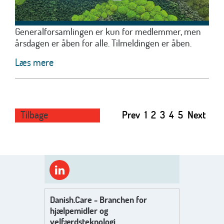
Generalforsamlingen er kun for medlemmer, men
årsdagen er åben for alle. Tilmeldingen er åben.
Læs mere
Tilbage
Prev
1
2
3
4
5
Next
Danish.Care - Branchen for
hjælpemidler og
velfærdsteknologi