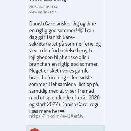
2026-07-10 08:13:44
view on linkedin
Danish.Care ønsker dig og dine
en rigtig god sommer! 🌞 Fra i
dag går Danish.Care-
sekretariatet på sommerferie, og
vi vil i den forbindelse benytte
lejligheden til at ønske alle i
branchen en rigtig god sommer.
Meget er sket i vores gamle
brancheforening siden sidste
sommer. Det samler vi lidt op på,
samtidig med at vi ser fremad
mod et spændende efterår 2026
og start 2027 i Danish.Care-regi.
Læs mere her➡️
https://lnkd.in/e-QAer9y
Men inden det går løs med en