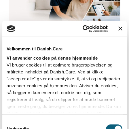
Danish.Care styrker branchen for
hjælpemidler og velfærdsteknologi
gennem samarbejde med Dansk
Velkommen til Danish.Care
Industri
Vi anvender cookies på denne hjemmeside
Vi bruger cookies til at optimere brugeroplevelsen og
Fra den 1. juli 2026 bliver Danish.Care
målrette indholdet på Danish.Care. Ved at klikke
medlemsforening i Dansk Industri (DI) – et
"accepter alle" giver du samtykke til, at vi og tredjeparter
samarbejde som...
anvender cookies på hjemmesiden. Afviser du cookies,
Læs mere
så lægger vi kun en enkelt cookie hos dig, som
registrerer dit valg, så du slipper for at møde banneret
igen næste gang, du besøger vores hjemmeside. Du kan
til enhver tid trække dit samtykke til cookies tilbage ved
at nulstille cookieindstillinger i din browser.
Læs hele
Samtykkevalg
Danish.Cares privatlivs- og cookiepolitik
Nødvendig