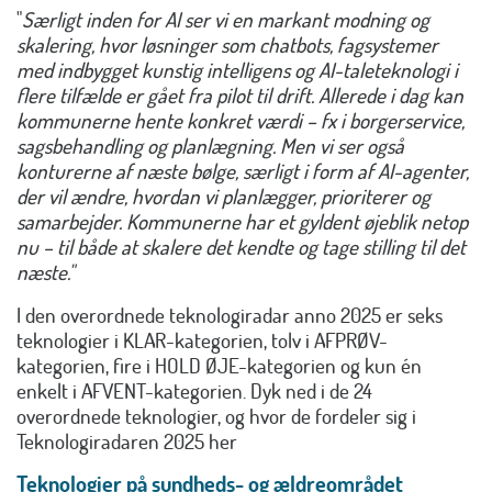
"
Særligt inden for AI ser vi en markant modning og
skalering, hvor løsninger som chatbots, fagsystemer
med indbygget kunstig intelligens og AI-taleteknologi i
flere tilfælde er gået fra pilot til drift. Allerede i dag kan
kommunerne hente konkret værdi – fx i borgerservice,
sagsbehandling og planlægning. Men vi ser også
konturerne af næste bølge, særligt i form af AI-agenter,
der vil ændre, hvordan vi planlægger, prioriterer og
samarbejder. Kommunerne har et gyldent øjeblik netop
nu – til både at skalere det kendte og tage stilling til det
næste."
I den overordnede teknologiradar anno 2025 er seks
teknologier i KLAR-kategorien, tolv i AFPRØV-
kategorien, fire i HOLD ØJE-kategorien og kun én
enkelt i AFVENT-kategorien. Dyk ned i de 24
overordnede teknologier, og hvor de fordeler sig i
Teknologiradaren 2025 her
Teknologier på sundheds- og ældreområdet