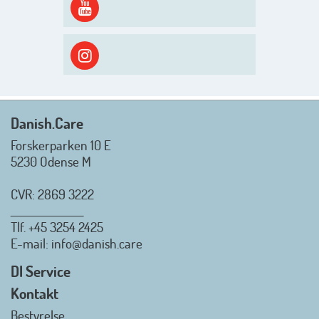
spændende og aktivt
efterårsæson, så går turen først
ud i solen, ned til vandet og ind i
skyggen igen. Danish.Care holder
sommerlukket i uge 29 + 30.
Rigtig god sommer til jer alle 😎
Mvh. Anders, Helle og Malthe
Danish.Care
Forskerparken 10 E
5230 Odense M
CVR: 2869 3222
_________________
Tlf.
+45 3254 2425
Danish.Care - Branchen for
E-mail
: info@danish.care
hjælpemidler og
velfærdsteknologi
DI Service
2026-07-02 08:20:06
Kontakt
view on linkedin
Bestyrelse