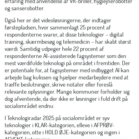
erfaring med anvendelse af VR-briller, hygiejnerobotter
og sanserobotter.
Også her er det videoløsningerne, der indtager
førstepladsen, hvor sammenlagt 25 procent af
respondenterne svarer, at disse teknologier – digital
træning, skærmbesøg og telemedicin – har skabt størst
værdi. Samtidig udpeger hele 22 procent af
respondenterne AI-assisterede fagsystemer som den
mest værdifulde teknologi på området i fremtiden. Der
er potentiale for, at fagsystemer med indbygget AI kan
arbejde bag kulissen og hjælper medarbejdere med at
træffe beslutninger, skrive notater eller foreslå
relevante oplysninger. Mange kommuner forholder sig
dog afventende, da der ikke er løsninger i fuld drift på
socialområdet endnu.
I Teknologiradar 2025 på socialområdet er syv
teknologier i KLAR-kategorien, elleve i AFPRØV-
kategorien, otte i HOLD ØJE-kategorien og ingen i