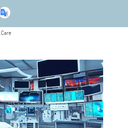
.Care