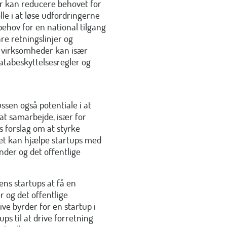
er kan reducere behovet for
lle i at løse udfordringerne
behov for en national tilgang
are retningslinjer og
 virksomheder kan især
databeskyttelsesregler og
sen også potentiale i at
 at samarbejde, især for
s forslag om at styrke
 det kan hjælpe startups med
nder og det offentlige
ns startups at få en
r og det offentlige
ve byrder for en startup i
s til at drive forretning