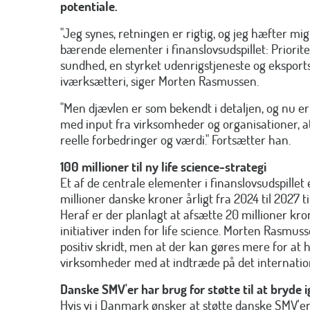
potentiale.
"Jeg synes, retningen er rigtig, og jeg hæfter mig 
bærende elementer i finanslovsudspillet: Priorite
sundhed, en styrket udenrigstjeneste og eksports
iværksætteri, siger Morten Rasmussen.
"Men djævlen er som bekendt i detaljen, og nu er d
med input fra virksomheder og organisationer, a
reelle forbedringer og værdi." Fortsætter han.
100 millioner til ny life science-strategi
Et af de centrale elementer i finanslovsudspillet 
millioner danske kroner årligt fra 2024 til 2027 ti
Heraf er der planlagt at afsætte 20 millioner kro
initiativer inden for life science. Morten Rasmus
positiv skridt, men at der kan gøres mere for a
virksomheder med at indtræde på det internati
Danske SMV'er har brug for støtte til at bryde
Hvis vi i Danmark ønsker at støtte danske SMV'er