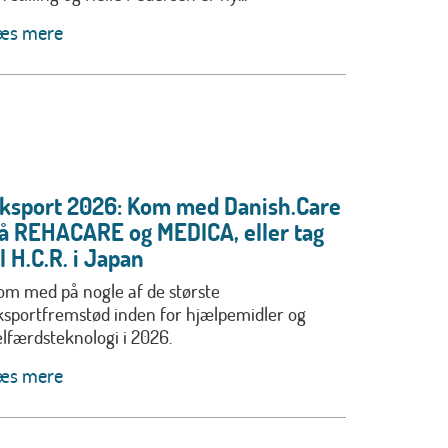
æs mere
ksport 2026: Kom med Danish.Care
å REHACARE og MEDICA, eller tag
il H.C.R. i Japan
om med på nogle af de største
ksportfremstød inden for hjælpemidler og
elfærdsteknologi i 2026.
æs mere