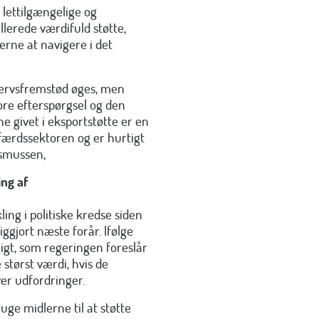
 lettilgængelige og
lerede værdifuld støtte,
rne at navigere i det
hvervsfremstød øges, men
ore efterspørgsel og den
 givet i eksportstøtte er en
lfærdssektoren og er hurtigt
asmussen,
ng af
ing i politiske kredse siden
iggjort næste forår. Ifølge
igt, som regeringen foreslår
 størst værdi, hvis de
er udfordringer.
uge midlerne til at støtte