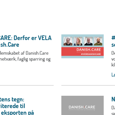
RE: Derfor er VELA
#
sh.Care
s
dlemskabet af Danish.Care
D
 netværk, faglig sparring og
v
kl
L
tens tegn:
N
iterede til
D
 eksporten på
si