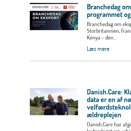
Branchedag om 
programmet og 
Branchedag om eksp
Storbritannien, Frank
Kenya – den...
Læs mere
Danish.Care: Kla
data er en af nø
velfærdsteknolog
ældreplejen
Danish.Care har afgi
lovforslaget om udvi