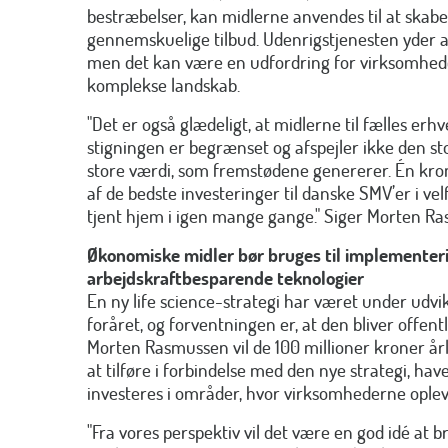
bestræbelser, kan midlerne anvendes til at skabe
gennemskuelige tilbud. Udenrigstjenesten yder al
men det kan være en udfordring for virksomhede
komplekse landskab.
"Det er også glædeligt, at midlerne til fælles er
stigningen er begrænset og afspejler ikke den st
store værdi, som fremstødene genererer. Én krone
af de bedste investeringer til danske SMV’er i ve
tjent hjem i igen mange gange." Siger Morten R
Økonomiske midler bør bruges til implementeri
arbejdskraftbesparende teknologier
En ny life science-strategi har været under udvikl
foråret, og forventningen er, at den bliver offentl
Morten Rasmussen vil de 100 millioner kroner årl
at tilføre i forbindelse med den nye strategi, have
investeres i områder, hvor virksomhederne oplev
"Fra vores perspektiv vil det være en god idé at br