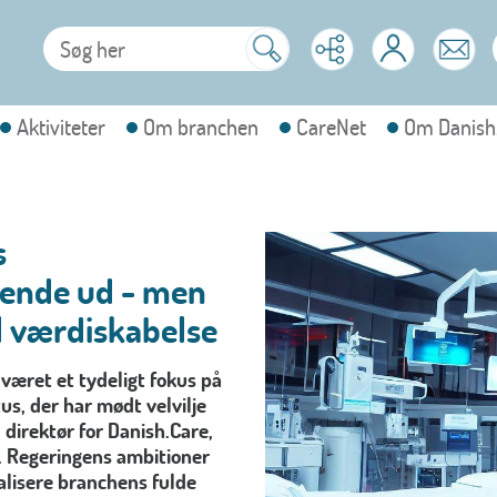
Aktiviteter
Om branchen
CareNet
Om Danish
s
ovende ud - men
el værdiskabelse
 været et tydeligt fokus på
us, der har mødt velvilje
direktør for Danish.Care,
g. Regeringens ambitioner
ealisere branchens fulde