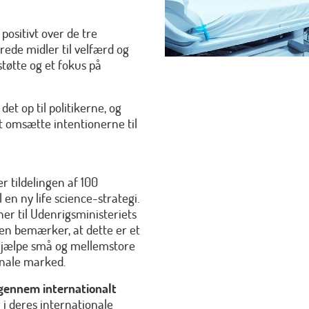
positivt over de tre
rede midler til velfærd og
tøtte og et fokus på
et op til politikerne, og
t omsætte intentionerne til
er tildelingen af 100
l en ny life science-strategi.
ner til Udenrigsministeriets
sen bemærker, at dette er et
t hjælpe små og mellemstore
onale marked.
 igennem internationalt
 i deres internationale