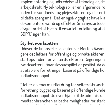
implementering og udbredelse af teknologier, d
arbejdskraft. Ny teknologi spiller en afgørende ro
inden for sundheds- og plejesektoren, og der er 
til dette spørgsmål. Det er også vigtigt at have kl
dokumentere værdi og effekter. Små nystartede
drage fordel af hjælp til ensartet fortolkning af 
GDPR," siger han.
Styrket iværksætteri
Udover de finansielle aspekter ser Morten Rasmus
gøre det lettere for offentlige og private aktører
startups inden for velfærdssektoren. Regeringen
iværksætteri i finanslovsudspillet er positivt, da
at etablere forretninger baseret på offentlige ku
indkøbsmonopol.
"
Det er en enorm udfordring for velfærdsbranche
forretning bygget op baseret på offentlige kunde
indkøbsmonopol. Ud over hjælp til de administrati
medtechbranchen er bedre muligheder for startup