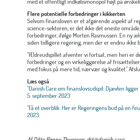
med et offentligt indkøbsmonopol højt på ønskeli
Flere potentielle forbedringer i kikkerten
Selvom finansloven er et afgørende aspekt af rege
science-sektoren, er det ikke det eneste område,
forbedringer, ifølge Morten Rasmussen. En ny æl
siden tidligere regering, men der er endnu ikke b
"Ældreudspillet afventer vi fortsat, men heri er de
forbedringer og en virkeliggørelse af frisættelse
med fokus på mere tid, nærvær og kvalitet." Afs
Læs også
"Danish.Care om finanslovsudspil: Djævlen ligge
5. september 2023
"Få et overblik: Her er Regeringens bud på en fin
2023
Af Ditte Rønne Thygesen, drt@danish.care