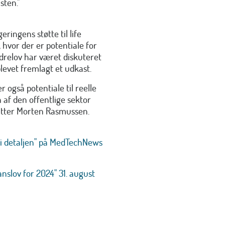
sten."
ringens støtte til life
 hvor der er potentiale for
drelov har været diskuteret
levet fremlagt et udkast.
r også potentiale til reelle
n af den offentlige sektor
lutter Morten Rasmussen.
r i detaljen" på MedTechNews
anslov for 2024" 31. august