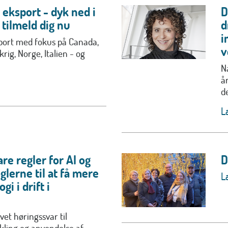
eksport - dyk ned i
D
tilmeld dig nu
d
i
ort med fokus på Canada,
v
rig, Norge, Italien - og
N
å
de
L
re regler for AI og
D
glerne til at få mere
L
i i drift i
vet høringssvar til
kling og anvendelse af