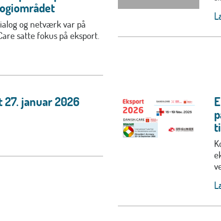
logiområdet
L
 dialog og netværk var på
are satte fokus på eksport.
 27. januar 2026
E
p
t
K
e
v
L